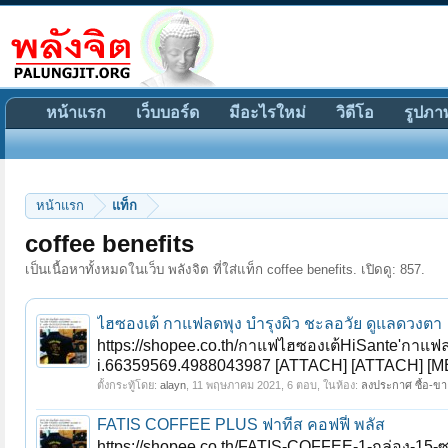
หน้าแรก
เว็บบอร์ด
มีอะไรใหม่
วิดีโอ
รูปภา
หน้าแรก
แท็ก
coffee benefits
เป็นเนื้อหาทั้งหมดในเว็บ พลังจิต ที่ใส่แท็ก coffee benefits. เปิดดู: 857.
ไฮซองเต้ กาแฟลดพุง บำรุงผิว ชะลอวัย ดูแลดวงตา
https://shopee.co.th/กาแฟไฮซองเต้HiSante'กาแฟ
i.66359569.4988043987 [ATTACH] [ATTACH] [ME
ตั้งกระทู้โดย:
alayn
,
11 พฤษภาคม 2021
, 6 ตอบ, ในห้อง:
ลงประกาศ ซื้อ-ขาย
FATIS COFFEE PLUS ฟาทีส คอฟฟี่ พลัส
https://shopee.co.th/FATIS-COFFEE-1-กล่อง-15