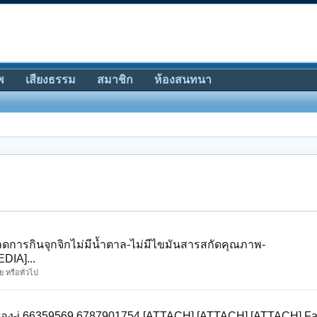
พ
เสียงธรรม
สมาชิก
ห้องสนทนา
ลดการกินจุกจิกไม่มีน้ำตาล-ไม่มีไขมันสารสกัดคุณภาพ-
DIA]...
 หรือทั่วไป
-ซอง-i.66359569.6787901754 [ATTACH] [ATTACH] [ATTACH] Fat