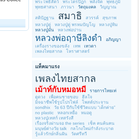
พระโพธิสัตว์
พระไตรปิฎก
พลังจิต
พุทธภูมิ
พุทธศาสนา
ภาวนา
วัตถุมงคล
วิญญาณ
สมาธิ
สติปัฏฐาน
สวรรค์
สุขภาพ
หลวงปู่ดู่
หลวงปู่ดู่ พรหมปัญโญ
หลวงปู่ทิม
หลวงปู่มั่น
หลวงพ่อปาน
หลวงพ่อฤาษีลิงดำ
อภิญญา
เครื่องรางของขลัง
เทพ
เทวดา
เพลงไทยสากล
โหราศาสตร์
แท็คมาแรง
เพลงไทยสากล
เม้าท์กับหมอหมี
รายการไทยเท่
ดูดวง
เพื่อคนชายขอบ
ฮีลใจ
มิจฉาชีพใช้รูปโปรไฟล์
โพสต์ประจาน
sondhix
วัย 63 ปีกับใช้ชีวิตแบบ “เด็กค่าย”
no plastic
หลอกเหยื่อ
หมอดู
หลวงปู่เทสก์ เทสรังสี
เรื่องจริงผ่านจอ the series
เช็ค คนค้นฅน
มนุษย์ต่างวัย talk
กลโกงใหม่กำลังระบาด
รู้แล้วรักษ์กลิ่นฝัน
วัดศรีทวี