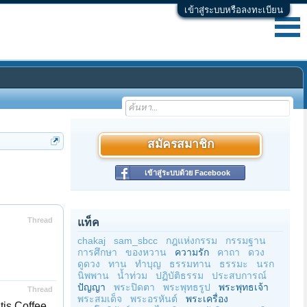
เข้าสู่ระบบหรือลงทะเบียน
สมัครสมาชิก
เข้าสู่ระบบด้วย Facebook
Thread
แท็ค
chakaj
sam_sbcc
กฎแห่งกรรม
กรรมฐาน
การศึกษา
ของหวาน
ความรัก
คาถา
ดวง
ดูดวง
ทาน
ทำบุญ
ธรรมทาน
ธรรมะ
นรก
นิพพาน
น้ำท่วม
ปฏิบัติธรรม
ประสบการณ์
ปัญญา
พระปิดตา
พระพุทธรูป
พระพุทธเจ้า
Thread
พระสมเด็จ
พระอรหันต์
พระเครื่อง
is Coffee