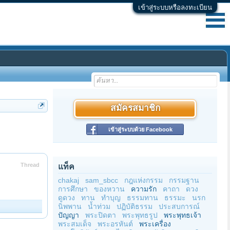
เข้าสู่ระบบหรือลงทะเบียน
สมัครสมาชิก
เข้าสู่ระบบด้วย Facebook
Thread
แท็ค
chakaj
sam_sbcc
กฎแห่งกรรม
กรรมฐาน
การศึกษา
ของหวาน
ความรัก
คาถา
ดวง
ดูดวง
ทาน
ทำบุญ
ธรรมทาน
ธรรมะ
นรก
นิพพาน
น้ำท่วม
ปฏิบัติธรรม
ประสบการณ์
ปัญญา
พระปิดตา
พระพุทธรูป
พระพุทธเจ้า
พระสมเด็จ
พระอรหันต์
พระเครื่อง