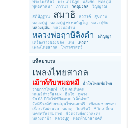
พระโพธิสัตว์
พระไตรปิฎก
พลังจิต
พุทธภูมิ
พุทธศาสนา
ภาวนา
วัตถุมงคล
วิญญาณ
สมาธิ
สติปัฏฐาน
สวรรค์
สุขภาพ
หลวงปู่ดู่
หลวงปู่ดู่ พรหมปัญโญ
หลวงปู่ทิม
หลวงปู่มั่น
หลวงพ่อปาน
หลวงพ่อฤาษีลิงดำ
อภิญญา
เครื่องรางของขลัง
เทพ
เทวดา
เพลงไทยสากล
โหราศาสตร์
แท็คมาแรง
เพลงไทยสากล
เม้าท์กับหมอหมี
น้ำใจไทยเพื่อไทย
รายการไทยเท่
เช็ค คนค้นฅน
มนุษย์ต่างวัย talk
ฮีลใจ
ดูดวง
วัย 63 ปีกับใช้ชีวิตแบบ “เด็กค่าย”
วัดคีรีวงศ์ทำยาสมุนไพรแจกฟรี
เพื่อคนชายขอบ
เรื่องจริงผ่านจอ
หมอดู
วัดศรีทวี
ชีวิตเปลี่ยน
นครศรีธรรมราช
ชีวิตจริงยิ่งกว่าละคร
หลวงตาม้า
หลวงปู่ดู่
ทอดผ้าป่าสามัคคี