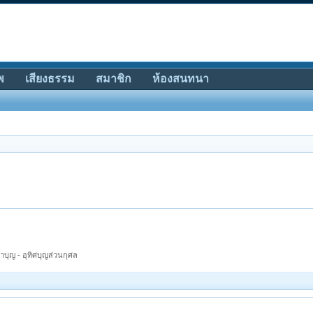
พ
เสียงธรรม
สมาชิก
ห้องสนทนา
บุญ - อุทิศบุญส่วนกุศล