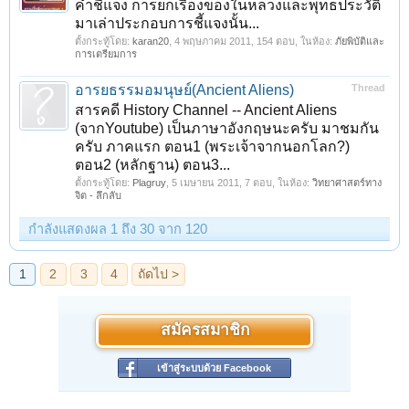
คำชี้แจง การยกเรื่องของในหลวงและพุทธประวัติ
มาเล่าประกอบการชี้แจงนั้น...
ตั้งกระทู้โดย:
karan20
,
4 พฤษภาคม 2011
, 154 ตอบ, ในห้อง:
ภัยพิบัติและ
การเตรียมการ
อารยธรรมอมนุษย์(Ancient Aliens)
Thread
สารคดี History Channel -- Ancient Aliens
(จากYoutube) เป็นภาษาอังกฤษนะครับ มาชมกัน
ครับ ภาคแรก ตอน1 (พระเจ้าจากนอกโลก?)
ตอน2 (หลักฐาน) ตอน3...
ตั้งกระทู้โดย:
Plagruy
,
5 เมษายน 2011
, 7 ตอบ, ในห้อง:
วิทยาศาสตร์ทาง
จิต - ลึกลับ
กำลังแสดงผล 1 ถึง 30 จาก 120
สมัครสมาชิก
เข้าสู่ระบบด้วย Facebook