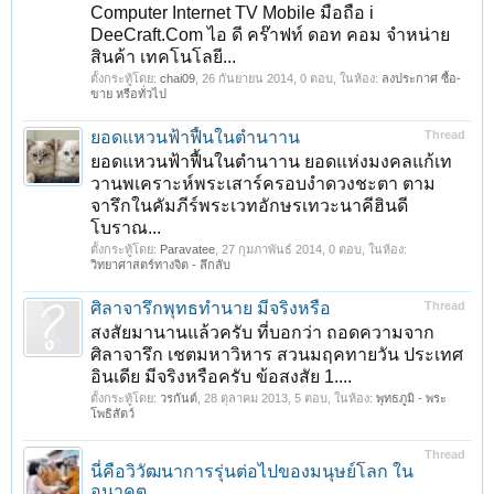
Computer Internet TV Mobile มือถือ i
DeeCraft.Com ไอ ดี คร๊าฟท์ ดอท คอม จําหน่าย
สินค้า เทคโนโลยี...
ตั้งกระทู้โดย:
chai09
,
26 กันยายน 2014
, 0 ตอบ, ในห้อง:
ลงประกาศ ซื้อ-
ขาย หรือทั่วไป
ยอดแหวนฟ้าฟื้นในตำนาาน
Thread
ยอดแหวนฟ้าฟื้นในตำนาาน ยอดแห่งมงคลแก้เท
วานพเคราะห์พระเสาร์ครอบงำดวงชะตา ตาม
จารึกในคัมภีร์พระเวทอักษรเทวะนาคีฮินดี
โบราณ...
ตั้งกระทู้โดย:
Paravatee
,
27 กุมภาพันธ์ 2014
, 0 ตอบ, ในห้อง:
วิทยาศาสตร์ทางจิต - ลึกลับ
ศิลาจารึกพุทธทำนาย มีจริงหรือ
Thread
สงสัยมานานแล้วครับ ที่บอกว่า ถอดความจาก
ศิลาจารึก เชตมหาวิหาร สวนมฤคทายวัน ประเทศ
อินเดีย มีจริงหรือครับ ข้อสงสัย 1....
ตั้งกระทู้โดย:
วรกันต์
,
28 ตุลาคม 2013
, 5 ตอบ, ในห้อง:
พุทธภูมิ - พระ
โพธิสัตว์
Thread
นี่คือวิวัฒนาการรุ่นต่อไปของมนุษย์โลก ใน
อนาคต