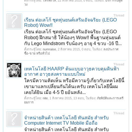
ตั้งกระทู้โดย:
โหรพะโล้
,
22 สิงหาคม 2015
, 0 ตอบ, ในห้อง:
บริการรับดูด
วง
Thread
เรียน ต่อเลโก้ ชุดหุ่นยนต์เสริมอัจฉริยะ (LEGO
Robot) Wow!!
เรียน ต่อเลโก้ ชุดหุ่นยนต์เสริมอัจฉริยะ (LEGO
Robot) ฝึกสมาธิ ให้น้องๆ Wow!! พื้นฐานหุ่นยนต์
กับ Lego Mindstrom รับน้องๆ อายุ 4 ขวบ -16 ปี...
ตั้งกระทู้โดย:
numraise
,
2 สิงหาคม 2015
, 0 ตอบ, ในห้อง:
ลงประกาศ
ซื้อ-ขาย หรือทั่วไป
Thread
เทคโนโลยี HAARP ต้นแบบอาวุธควบคุมดินฟ้า
อากาศ อาวุธสงครามแบบใหม่
ใครมีความคิดเห็น หรือมีความรู้เกี่ยวกับเทคโลยีนี้
เขามาแลกเปลี่ยนกันได้นะครับ เทคโนโลยีนี้ผม
เคยได้ยิน เมื่อ 4-5 ปี ยอ้นหลัง...
ตั้งกระทู้โดย:
nite
,
1 สิงหาคม 2015
, 13 ตอบ, ในห้อง:
ภัยพิบัติและการเตรี
ยมการ
Thread
จําหน่ายสินค้า เทคโนโลยี ทันสมัย สําหรับ
Computer Internet TV Mobile มือถือ
จําหน่ายสินค้า เทคโนโลยี ทันสมัย สําหรับ