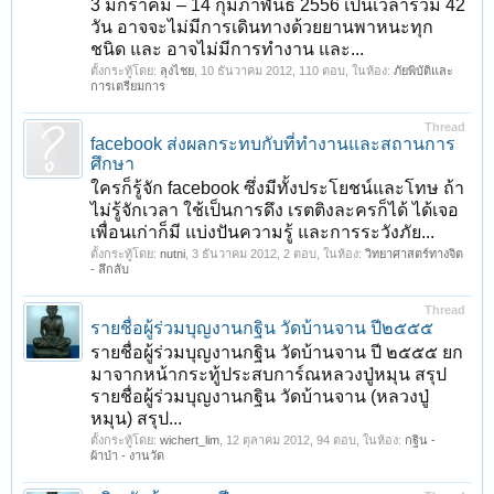
3 มกราคม – 14 กุมภาพันธ์ 2556 เป็นเวลารวม 42
วัน อาจจะไม่มีการเดินทางด้วยยานพาหนะทุก
ชนิด และ อาจไม่มีการทำงาน และ...
ตั้งกระทู้โดย:
ลุงไชย
,
10 ธันวาคม 2012
, 110 ตอบ, ในห้อง:
ภัยพิบัติและ
การเตรียมการ
Thread
facebook ส่งผลกระทบกับที่ทำงานและสถานการ
ศึกษา
ใครก็รู้จัก facebook ซึ่งมีทั้งประโยชน์และโทษ ถ้า
ไม่รู้จักเวลา ใช้เป็นการดึง เรตติงละครก็ได้ ได้เจอ
เพื่อนเก่าก็มี แบ่งปันความรู้ และการระวังภัย...
ตั้งกระทู้โดย:
nutni
,
3 ธันวาคม 2012
, 2 ตอบ, ในห้อง:
วิทยาศาสตร์ทางจิต
- ลึกลับ
Thread
รายชื่อผู้ร่วมบุญงานกฐิน วัดบ้านจาน ปี๒๕๕๕
รายชื่อผู้ร่วมบุญงานกฐิน วัดบ้านจาน ปี ๒๕๕๕ ยก
มาจากหน้ากระทู้ประสบการ์ณหลวงปู่หมุน สรุป
รายชื่อผู้ร่วมบุญงานกฐิน วัดบ้านจาน (หลวงปู่
หมุน) สรุป...
ตั้งกระทู้โดย:
wichert_lim
,
12 ตุลาคม 2012
, 94 ตอบ, ในห้อง:
กฐิน -
ผ้าป่า - งานวัด