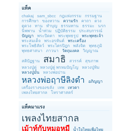
แท็ค
chakaj
sam_sbcc
กฎแห่งกรรม
กรรมฐาน
การศึกษา
ของหวาน
ความรัก
คาถา
ดวง
ดูดวง
ทาน
ทำบุญ
ธรรมทาน
ธรรมะ
นรก
นิพพาน
น้ำท่วม
ปฏิบัติธรรม
ประสบการณ์
ปัญญา
พระปิดตา
พระพุทธรูป
พระพุทธเจ้า
พระสมเด็จ
พระอรหันต์
พระเครื่อง
พระโพธิสัตว์
พระไตรปิฎก
พลังจิต
พุทธภูมิ
พุทธศาสนา
ภาวนา
วัตถุมงคล
วิญญาณ
สมาธิ
สติปัฏฐาน
สวรรค์
สุขภาพ
หลวงปู่ดู่
หลวงปู่ดู่ พรหมปัญโญ
หลวงปู่ทิม
หลวงปู่มั่น
หลวงพ่อปาน
หลวงพ่อฤาษีลิงดำ
อภิญญา
เครื่องรางของขลัง
เทพ
เทวดา
เพลงไทยสากล
โหราศาสตร์
แท็คมาแรง
เพลงไทยสากล
เม้าท์กับหมอหมี
น้ำใจไทยเพื่อไทย