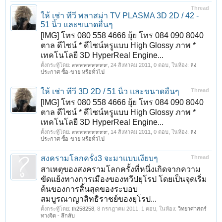
Thread
ให้ เช่า ทีวี พลาสม่า TV PLASMA 3D 2D / 42 -
51 นิ้ว และขนาดอื่นๆ
[IMG] โทร 080 558 4666 ยุ้ย โทร 084 090 8040
ตาล ดีไซน์ * ดีไซน์หรูแบบ High Glossy ภาพ *
เทคโนโลยี 3D HyperReal Engine...
ตั้งกระทู้โดย:
๙๙๙๙๙๙๙๙๙
,
24 สิงหาคม 2011
, 0 ตอบ, ในห้อง:
ลง
ประกาศ ซื้อ-ขาย หรือทั่วไป
1
2
3
4
ถัดไป >
ให้ เช่า ทีวี 3D 2D / 51 นิ้ว และขนาดอื่นๆ
Thread
[IMG] โทร 080 558 4666 ยุ้ย โทร 084 090 8040
ตาล ดีไซน์ * ดีไซน์หรูแบบ High Glossy ภาพ *
เทคโนโลยี 3D HyperReal Engine...
ตั้งกระทู้โดย:
๙๙๙๙๙๙๙๙๙
,
14 สิงหาคม 2011
, 0 ตอบ, ในห้อง:
ลง
ประกาศ ซื้อ-ขาย หรือทั่วไป
สงครามโลกครั้ง3 จะมาแบบเงียบๆ
Thread
สาเหตุของสงครามโลกครั้งที่หนึ่งเกิดจากความ
ขัดแย้งทางการเมืองของทวีปยุโรป โดยเป็นจุดเริ่ม
ต้นของการสิ้นสุดของระบอบ
สมบูรณาญาสิทธิราชย์ของยุโรป...
ตั้งกระทู้โดย:
th258258
,
8 กรกฎาคม 2011
, 1 ตอบ, ในห้อง:
วิทยาศาสตร์
ทางจิต - ลึกลับ