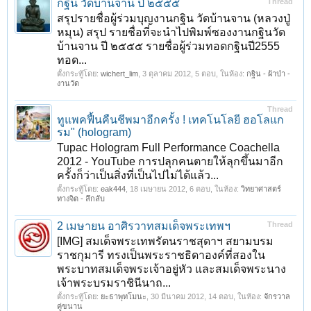
กฐิน วัดบ้านจาน ปี ๒๕๕๕
Thread
สรุปรายชื่อผู้ร่วมบุญงานกฐิน วัดบ้านจาน (หลวงปู่
หมุน) สรุป รายชื่อที่จะนำไปพิมพ์ซองงานกฐินวัด
บ้านจาน ปี ๒๕๕๕ รายชื่อผู้ร่วมทอดกฐินปี2555
ทอด...
ตั้งกระทู้โดย:
wichert_lim
,
3 ตุลาคม 2012
, 5 ตอบ, ในห้อง:
กฐิน - ผ้าป่า -
งานวัด
Thread
ทูแพคฟื้นคืนชีพมาอีกครั้ง ! เทคโนโลยี ฮอโลแก
รม" (hologram)
Tupac Hologram Full Performance Coachella
2012 - YouTube การปลุกคนตายให้ลุกขึ้นมาอีก
ครั้งก็ว่าเป็นสิ่งที่เป็นไปไม่ได้แล้ว...
ตั้งกระทู้โดย:
eak444
,
18 เมษายน 2012
, 6 ตอบ, ในห้อง:
วิทยาศาสตร์
ทางจิต - ลึกลับ
2 เมษายน อาศิรวาทสมเด็จพระเทพฯ
Thread
[IMG] สมเด็จพระเทพรัตนราชสุดาฯ สยามบรม
ราชกุมารี ทรงเป็นพระราชธิดาองค์ที่สองใน
พระบาทสมเด็จพระเจ้าอยู่หัว และสมเด็จพระนาง
เจ้าพระบรมราชินีนาถ...
ตั้งกระทู้โดย:
ยะธาพุทโมนะ
,
30 มีนาคม 2012
, 14 ตอบ, ในห้อง:
จักรวาล
คู่ขนาน