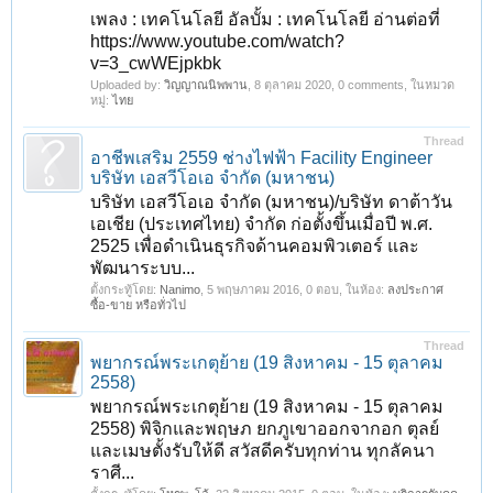
เพลง : เทคโนโลยี อัลบั้ม : เทคโนโลยี อ่านต่อที่
https://www.youtube.com/watch?
v=3_cwWEjpkbk
Uploaded by:
วิญญาณนิพพาน
,
8 ตุลาคม 2020
, 0 comments, ในหมวด
หมู่:
ไทย
Thread
อาชีพเสริม 2559 ช่างไฟฟ้า Facility Engineer
บริษัท เอสวีโอเอ จำกัด (มหาชน)
บริษัท เอสวีโอเอ จำกัด (มหาชน)/บริษัท ดาต้าวัน
เอเชีย (ประเทศไทย) จำกัด ก่อตั้งขึ้นเมื่อปี พ.ศ.
2525 เพื่อดำเนินธุรกิจด้านคอมพิวเตอร์ และ
พัฒนาระบบ...
ตั้งกระทู้โดย:
Nanimo
,
5 พฤษภาคม 2016
, 0 ตอบ, ในห้อง:
ลงประกาศ
ซื้อ-ขาย หรือทั่วไป
Thread
พยากรณ์พระเกตุย้าย (19 สิงหาคม - 15 ตุลาคม
2558)
พยากรณ์พระเกตุย้าย (19 สิงหาคม - 15 ตุลาคม
2558) พิจิกและพฤษภ ยกภูเขาออกจากอก ตุลย์
และเมษตั้งรับให้ดี สวัสดีครับทุกท่าน ทุกลัคนา
ราศี...