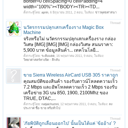
border=0 cellSpacing=0 cellPadding=4
width="100%"><TBODY><TR><TD...
ตั้งกระทู้โดย:
aprin
,
6 มิถุนายน 2011
, 2 ตอบ, ในห้อง:
ข่าวพุทธศาสนา
Thread
นวัตรกรรมปลุกเสกเครื่องราง Magic Box
Machine
จริงหรือไม่ นวัตรกรรมปลุกเสกเครื่องราง กล่อง
วิเศษ [IMG] [IMG] [IMG] กล่องวิเศษ สนนราคา:
5,900 บาท ข้อมูลสินค้า... เทคโนโลยี...
ตั้งกระทู้โดย:
ระยับแดด
,
16 พฤษภาคม 2011
, 9 ตอบ, ในห้อง:
วิทยาศาสตร์ทางจิต - ลึกลับ
Thread
ขาย Sierra Wireless AirCard USB 305 ราคาถูก
คุณสมบัติของสินค้า รองรับดาวน์โหลดความเร็ว
7.2 Mbps และอัพโหลดความเร็ว 2 Mbps รองรับ
เครือข่าย 3G บน 850, 1900, 2100Mhz ของ
TRUE, DTAC,...
ตั้งกระทู้โดย:
natjaichumni
,
12 พฤษภาคม 2011
, 0 ตอบ, ในห้อง:
ลง
ประกาศ ซื้อ-ขาย หรือทั่วไป
Thread
'ภัยพิบัติถูกเลื่อนออกไป' นั้นเป็นได้แค่ 'ข้ออ้าง' ?