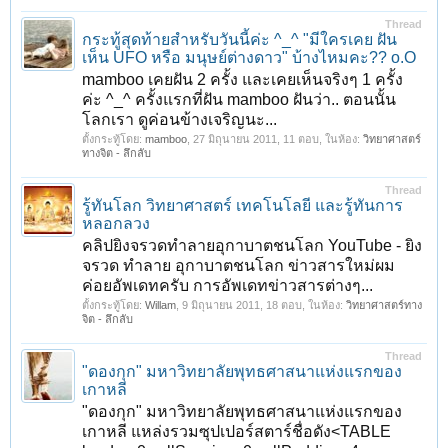
Thread
กระทู้สุดท้ายสำหรับวันนี้ค่ะ ^_^ "มีใครเคย ฝัน
เห็น UFO หรือ มนุษย์ต่างดาว" บ้างไหมคะ?? o.O
mamboo เคยฝัน 2 ครั้ง และเคยเห็นจริงๆ 1 ครั้ง
ค่ะ ^_^ ครั้งแรกที่ฝัน mamboo ฝันว่า.. ตอนนั้น
โลกเรา ดูค่อนข้างเจริญนะ...
ตั้งกระทู้โดย:
mamboo
,
27 มิถุนายน 2011
, 11 ตอบ, ในห้อง:
วิทยาศาสตร์
ทางจิต - ลึกลับ
Thread
รู้ทันโลก วิทยาศาสตร์ เทคโนโลยี และรู้ทันการ
หลอกลวง
คลิปยิงจรวดทำลายอุกาบาตชนโลก YouTube - ‪ยิง
ค่อยอัพเดทครับ การอัพเดทข่าวสารต่างๆ...
ตั้งกระทู้โดย:
Willam
,
9 มิถุนายน 2011
, 18 ตอบ, ในห้อง:
วิทยาศาสตร์ทาง
จิต - ลึกลับ
Thread
"ดองกุก" มหาวิทยาลัยพุทธศาสนาแห่งแรกของ
เกาหลี
"ดองกุก" มหาวิทยาลัยพุทธศาสนาแห่งแรกของ
เกาหลี แหล่งรวมซุปเปอร์สตาร์ชื่อดัง<TABLE