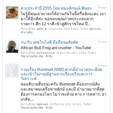
ดวงประจำปี 2555 โดย หมอลักษณ์ ฟันธง
Thread
ไม่รู้มีคนเอามาลงให้อ่านกันในนี้หรือยังนะคะ เอา
มาให้อีกทีค่ะ ขอขอบคุณภาพประกอบจาก
รายการ ศึก 12 ราศี เข้าสู่ศักราชใหม่ ปี...
ตั้งกระทู้โดย:
apple_lin
,
18 มกราคม 2012
, 3 ตอบ, ในห้อง:
ดูดวง และ
ทำนายฝัน
กบ กับ เทคโนโลยี มือถือจอสัมผัส
Thread
African Bull Frog ant crusher - YouTube
ตั้งกระทู้โดย:
๙๙๙๙๙๙๙๙๙
,
23 ธันวาคม 2011
, 3 ตอบ, ในห้อง:
วิทยาศาสตร์ทางจิต - ลึกลับ
Thread
รวมเรื่อง Illuminati,NWO,พวกมีอำนาจ(ละเอียด
เเละเข้าใจง่าย)มีฐานจากเรื่องจริงเเละการ
วิเคราะห์
ขออธิบายสั้นๆนะครับ Illuminati คือองกรณ์ลับ
เเละสมาคมเครือข่ายยักษ์ เเละมี อำนาจมากที่สุด
ต้องการครองโลก ไม่ว่าจะด้วย ทาง การทหาร, ยา
เภสัช,...
ตั้งกระทู้โดย:
highmask
,
18 กันยายน 2011
, 62 ตอบ, ในห้อง:
วิทยาศาสตร์ทางจิต - ลึกลับ