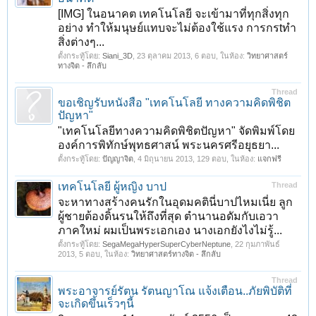
[IMG] ในอนาคต เทคโนโลยี จะเข้ามาที่ทุกสิ่งทุก
อย่าง ทำให้มนุษย์แทบจะไม่ต้องใช้แรง การกรtทำ
สิ่งต่างๆ...
ตั้งกระทู้โดย:
Siani_3D
,
23 ตุลาคม 2013
, 6 ตอบ, ในห้อง:
วิทยาศาสตร์
ทางจิต - ลึกลับ
Thread
ขอเชิญรับหนังสือ "เทคโนโลยี ทางความคิดพิชิต
ปัญหา"
"เทคโนโลยีทางความคิดพิชิตปัญหา" จัดพิมพ์โดย
องค์การพิทักษ์พุทธศาสน์ พระนครศรีอยุธยา...
ตั้งกระทู้โดย:
ปัญญาจิต
,
4 มิถุนายน 2013
, 129 ตอบ, ในห้อง:
แจกฟรี
เทคโนโลยี ผู้หญิง บาป
Thread
จะหาทางสร้างคนรักในอุดมคตินี่บาปไหมเนี่ย ลูก
ผู้ชายต้องดิ้นรนให้ถึงที่สุด ตำนานอดัมกับเอวา
ภาคใหม่ ผมเป็นพระเอกเอง นางเอกยังไงไม่รู้...
ตั้งกระทู้โดย:
SegaMegaHyperSuperCyberNeptune
,
22 กุมภาพันธ์
2013
, 5 ตอบ, ในห้อง:
วิทยาศาสตร์ทางจิต - ลึกลับ
Thread
พระอาจารย์รัตน รัตนญาโณ แจ้งเตือน..ภัยพิบัติที่
จะเกิดขึ้นเร็วๆนี้