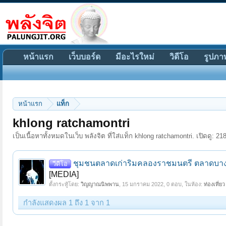
หน้าแรก
เว็บบอร์ด
มีอะไรใหม่
วิดีโอ
รูปภา
หน้าแรก
แท็ก
khlong ratchamontri
เป็นเนื้อหาทั้งหมดในเว็บ พลังจิต ที่ใส่แท็ก khlong ratchamontri. เปิดดู: 218
ชุมชนตลาดเก่าริมคลองราชมนตรี ตลาดบางแ
วีดีโอ
[MEDIA]
ตั้งกระทู้โดย:
วิญญาณนิพพาน
,
15 มกราคม 2022
, 0 ตอบ, ในห้อง:
ท่องเที่
กำลังแสดงผล 1 ถึง 1 จาก 1