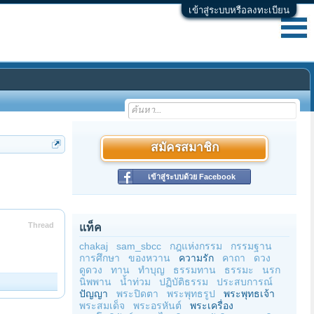
เข้าสู่ระบบหรือลงทะเบียน
สมัครสมาชิก
เข้าสู่ระบบด้วย Facebook
Thread
แท็ค
chakaj
sam_sbcc
กฎแห่งกรรม
กรรมฐาน
การศึกษา
ของหวาน
ความรัก
คาถา
ดวง
ดูดวง
ทาน
ทำบุญ
ธรรมทาน
ธรรมะ
นรก
นิพพาน
น้ำท่วม
ปฏิบัติธรรม
ประสบการณ์
ปัญญา
พระปิดตา
พระพุทธรูป
พระพุทธเจ้า
พระสมเด็จ
พระอรหันต์
พระเครื่อง