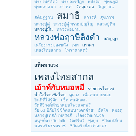
พระโพธิสัตว์
พระไตรปิฎก
พลังจิต
พุทธภูมิ
พุทธศาสนา
ภาวนา
วัตถุมงคล
วิญญาณ
สมาธิ
สติปัฏฐาน
สวรรค์
สุขภาพ
หลวงปู่ดู่
หลวงปู่ดู่ พรหมปัญโญ
หลวงปู่ทิม
หลวงปู่มั่น
หลวงพ่อปาน
หลวงพ่อฤาษีลิงดำ
อภิญญา
เครื่องรางของขลัง
เทพ
เทวดา
เพลงไทยสากล
โหราศาสตร์
แท็คมาแรง
เพลงไทยสากล
เม้าท์กับหมอหมี
รายการไทยเท่
น้ำใจไทยเพื่อไทย
ดูดวง
เพื่อคนชายขอบ
ยินดีที่ได้รู้จัก
เช็ค คนค้นฅน
วัดคีรีวงศ์ทำยาสมุนไพรแจกฟรี
วัย 63 ปีกับใช้ชีวิตแบบ “เด็กค่าย”
ฮีลใจ
หมอดู
หลวงปู่เทสก์ เทสรังสี
เรื่องจริงผ่านจอ
มนุษย์ต่างวัย talk
วัดศรีทวี
พุงยุบ
ชีวิตเปลี่ยน
นครศรีธรรมราช
ชีวิตจริงยิ่งกว่าละคร