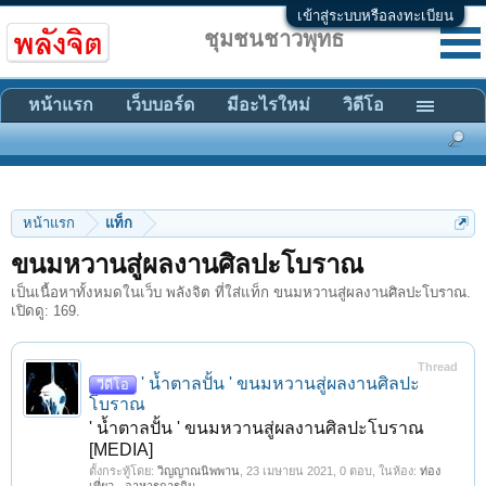
เข้าสู่ระบบหรือลงทะเบียน
ชุมชนชาวพุทธ
หน้าแรก
เว็บบอร์ด
มีอะไรใหม่
วิดีโอ
หน้าแรก
แท็ก
ขนมหวานสู่ผลงานศิลปะโบราณ
เป็นเนื้อหาทั้งหมดในเว็บ พลังจิต ที่ใส่แท็ก ขนมหวานสู่ผลงานศิลปะโบราณ.
เปิดดู: 169.
Thread
' น้ำตาลปั้น ' ขนมหวานสู่ผลงานศิลปะ
วีดีโอ
โบราณ
' น้ำตาลปั้น ' ขนมหวานสู่ผลงานศิลปะโบราณ
[MEDIA]
ตั้งกระทู้โดย:
วิญญาณนิพพาน
,
23 เมษายน 2021
, 0 ตอบ, ในห้อง:
ท่อง