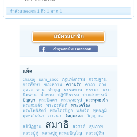
เที่ยว - อาหารการกิน
กำลังแสดงผล 1 ถึง 1 จาก 1
สมัครสมาชิก
เข้าสู่ระบบด้วย Facebook
แท็ค
chakaj
sam_sbcc
กฎแห่งกรรม
กรรมฐาน
การศึกษา
ของหวาน
ความรัก
คาถา
ดวง
ดูดวง
ทาน
ทำบุญ
ธรรมทาน
ธรรมะ
นรก
นิพพาน
น้ำท่วม
ปฏิบัติธรรม
ประสบการณ์
ปัญญา
พระปิดตา
พระพุทธรูป
พระพุทธเจ้า
พระสมเด็จ
พระอรหันต์
พระเครื่อง
พระโพธิสัตว์
พระไตรปิฎก
พลังจิต
พุทธภูมิ
พุทธศาสนา
ภาวนา
วัตถุมงคล
วิญญาณ
สมาธิ
สติปัฏฐาน
สวรรค์
สุขภาพ
หลวงปู่ดู่
หลวงปู่ดู่ พรหมปัญโญ
หลวงปู่ทิม