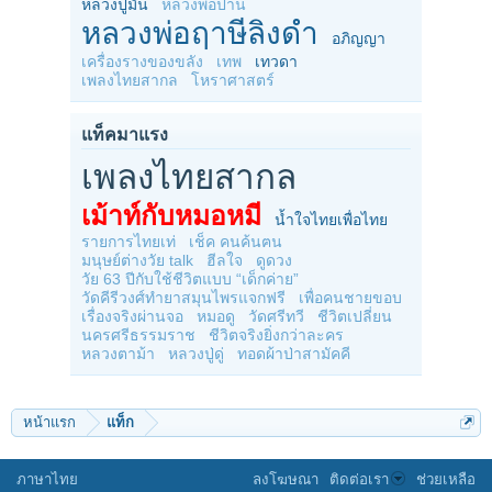
หลวงปู่มั่น
หลวงพ่อปาน
หลวงพ่อฤาษีลิงดำ
อภิญญา
เครื่องรางของขลัง
เทพ
เทวดา
เพลงไทยสากล
โหราศาสตร์
แท็คมาแรง
เพลงไทยสากล
เม้าท์กับหมอหมี
น้ำใจไทยเพื่อไทย
รายการไทยเท่
เช็ค คนค้นฅน
มนุษย์ต่างวัย talk
ฮีลใจ
ดูดวง
วัย 63 ปีกับใช้ชีวิตแบบ “เด็กค่าย”
วัดคีรีวงศ์ทำยาสมุนไพรแจกฟรี
เพื่อคนชายขอบ
เรื่องจริงผ่านจอ
หมอดู
วัดศรีทวี
ชีวิตเปลี่ยน
นครศรีธรรมราช
ชีวิตจริงยิ่งกว่าละคร
หลวงตาม้า
หลวงปู่ดู่
ทอดผ้าป่าสามัคคี
หน้าแรก
แท็ก
ภาษาไทย
ลงโฆษณา
ติดต่อเรา
ช่วยเหลือ