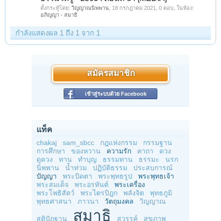
ตั้งกระทู้โดย:
วิญญาณนิพพาน
,
18 กรกฎาคม 2021
, 0 ตอบ, ในห้อง:
อภิญญา - สมาธิ
กำลังแสดงผล 1 ถึง 1 จาก 1
สมัครสมาชิก
เข้าสู่ระบบด้วย Facebook
แท็ค
chakaj
sam_sbcc
กฎแห่งกรรม
กรรมฐาน
การศึกษา
ของหวาน
ความรัก
คาถา
ดวง
ดูดวง
ทาน
ทำบุญ
ธรรมทาน
ธรรมะ
นรก
นิพพาน
น้ำท่วม
ปฏิบัติธรรม
ประสบการณ์
ปัญญา
พระปิดตา
พระพุทธรูป
พระพุทธเจ้า
พระสมเด็จ
พระอรหันต์
พระเครื่อง
พระโพธิสัตว์
พระไตรปิฎก
พลังจิต
พุทธภูมิ
พุทธศาสนา
ภาวนา
วัตถุมงคล
วิญญาณ
สมาธิ
สติปัฏฐาน
สวรรค์
สุขภาพ