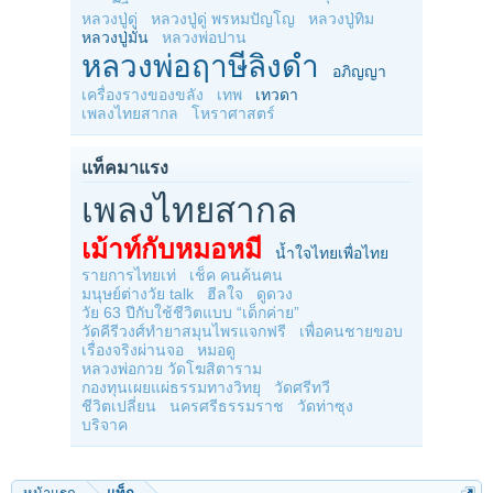
หลวงปู่ดู่
หลวงปู่ดู่ พรหมปัญโญ
หลวงปู่ทิม
หลวงปู่มั่น
หลวงพ่อปาน
หลวงพ่อฤาษีลิงดำ
อภิญญา
เครื่องรางของขลัง
เทพ
เทวดา
เพลงไทยสากล
โหราศาสตร์
แท็คมาแรง
เพลงไทยสากล
เม้าท์กับหมอหมี
น้ำใจไทยเพื่อไทย
รายการไทยเท่
เช็ค คนค้นฅน
มนุษย์ต่างวัย talk
ฮีลใจ
ดูดวง
วัย 63 ปีกับใช้ชีวิตแบบ “เด็กค่าย”
วัดคีรีวงศ์ทำยาสมุนไพรแจกฟรี
เพื่อคนชายขอบ
เรื่องจริงผ่านจอ
หมอดู
หลวงพ่อกวย วัดโฆสิตาราม
กองทุนเผยแผ่ธรรมทางวิทยุ
วัดศรีทวี
ชีวิตเปลี่ยน
นครศรีธรรมราช
วัดท่าซุง
บริจาค