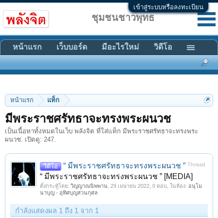
เข้าสู่ระบบหรือลงทะเบียน
ชุมชนชาวพุทธ
หน้าแรก
เว็บบอร์ด
มีอะไรใหม่
วิดีโอ
หน้าแรก
แท็ก
มีพระราชศรัทธาจะทรงพระผนวช
เป็นเนื้อหาทั้งหมดในเว็บ พลังจิต ที่ใส่แท็ก มีพระราชศรัทธาจะทรงพระ
ผนวช. เปิดดู: 247.
“ มีพระราชศรัทธาจะทรงพระผนวช ”
Thread
วีดีโอ
“ มีพระราชศรัทธาจะทรงพระผนวช ” [MEDIA]
ตั้งกระทู้โดย:
วิญญาณนิพพาน
,
29 เมษายน 2022
, 0 ตอบ, ในห้อง:
อนุโม
นาบุญ - อุทิศบุญส่วนกุศล
กำลังแสดงผล 1 ถึง 1 จาก 1