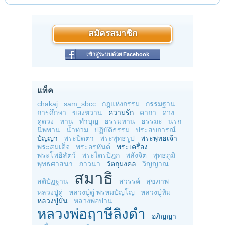
สมัครสมาชิก
เข้าสู่ระบบด้วย Facebook
แท็ค
chakaj
sam_sbcc
กฎแห่งกรรม
กรรมฐาน
การศึกษา
ของหวาน
ความรัก
คาถา
ดวง
ดูดวง
ทาน
ทำบุญ
ธรรมทาน
ธรรมะ
นรก
นิพพาน
น้ำท่วม
ปฏิบัติธรรม
ประสบการณ์
ปัญญา
พระปิดตา
พระพุทธรูป
พระพุทธเจ้า
พระสมเด็จ
พระอรหันต์
พระเครื่อง
พระโพธิสัตว์
พระไตรปิฎก
พลังจิต
พุทธภูมิ
พุทธศาสนา
ภาวนา
วัตถุมงคล
วิญญาณ
สมาธิ
สติปัฏฐาน
สวรรค์
สุขภาพ
หลวงปู่ดู่
หลวงปู่ดู่ พรหมปัญโญ
หลวงปู่ทิม
หลวงปู่มั่น
หลวงพ่อปาน
หลวงพ่อฤาษีลิงดำ
อภิญญา