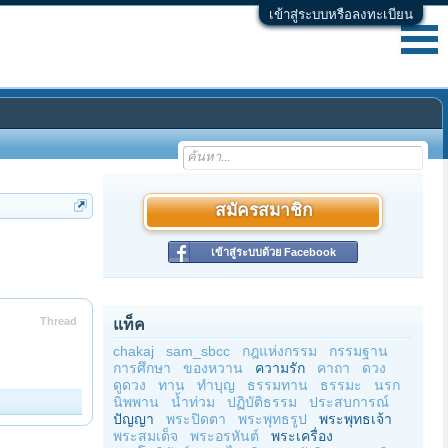
เข้าสู่ระบบหรือลงทะเบียน
สมัครสมาชิก
เข้าสู่ระบบด้วย Facebook
Thread
แท็ค
chakaj
sam_sbcc
กฎแห่งกรรม
กรรมฐาน
การศึกษา
ของหวาน
ความรัก
คาถา
ดวง
ดูดวง
ทาน
ทำบุญ
ธรรมทาน
ธรรมะ
นรก
นิพพาน
น้ำท่วม
ปฏิบัติธรรม
ประสบการณ์
ปัญญา
พระปิดตา
พระพุทธรูป
พระพุทธเจ้า
พระสมเด็จ
พระอรหันต์
พระเครื่อง