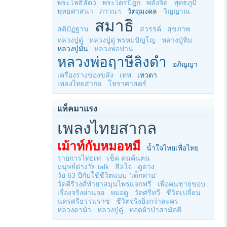
พระโพธิสัตว์
พระไตรปิฎก
พลังจิต
พุทธภูมิ
พุทธศาสนา
ภาวนา
วัตถุมงคล
วิญญาณ
สมาธิ
สติปัฏฐาน
สวรรค์
สุขภาพ
หลวงปู่ดู่
หลวงปู่ดู่ พรหมปัญโญ
หลวงปู่ทิม
หลวงปู่มั่น
หลวงพ่อปาน
หลวงพ่อฤาษีลิงดำ
อภิญญา
เครื่องรางของขลัง
เทพ
เทวดา
เพลงไทยสากล
โหราศาสตร์
แท็คมาแรง
เพลงไทยสากล
เม้าท์กับหมอหมี
น้ำใจไทยเพื่อไทย
รายการไทยเท่
เช็ค คนค้นฅน
มนุษย์ต่างวัย talk
ฮีลใจ
ดูดวง
วัย 63 ปีกับใช้ชีวิตแบบ “เด็กค่าย”
วัดคีรีวงศ์ทำยาสมุนไพรแจกฟรี
เพื่อคนชายขอบ
เรื่องจริงผ่านจอ
หมอดู
วัดศรีทวี
ชีวิตเปลี่ยน
นครศรีธรรมราช
ชีวิตจริงยิ่งกว่าละคร
หลวงตาม้า
หลวงปู่ดู่
ทอดผ้าป่าสามัคคี