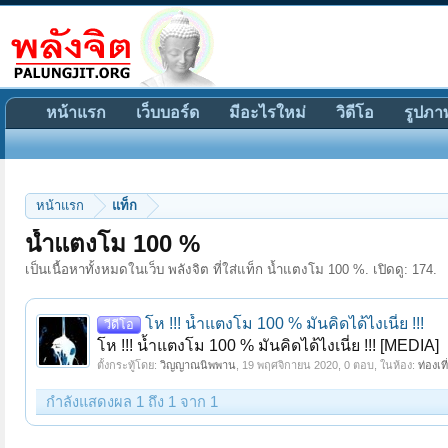
หน้าแรก
เว็บบอร์ด
มีอะไรใหม่
วิดีโอ
รูปภา
หน้าแรก
แท็ก
น้ำแตงโม 100 %
เป็นเนื้อหาทั้งหมดในเว็บ พลังจิต ที่ใส่แท็ก น้ำแตงโม 100 %. เปิดดู: 174.
โห !!! น้ำแตงโม 100 % มันคิดได้ไงเนี่ย !!!
วีดีโอ
โห !!! น้ำแตงโม 100 % มันคิดได้ไงเนี่ย !!! [MEDIA]
ตั้งกระทู้โดย:
วิญญาณนิพพาน
,
19 พฤศจิกายน 2020
, 0 ตอบ, ในห้อง:
ท่องเท
กำลังแสดงผล 1 ถึง 1 จาก 1