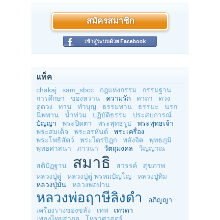
สมัครสมาชิก
เข้าสู่ระบบด้วย Facebook
แท็ค
chakaj
sam_sbcc
กฎแห่งกรรม
กรรมฐาน
การศึกษา
ของหวาน
ความรัก
คาถา
ดวง
ดูดวง
ทาน
ทำบุญ
ธรรมทาน
ธรรมะ
นรก
นิพพาน
น้ำท่วม
ปฏิบัติธรรม
ประสบการณ์
ปัญญา
พระปิดตา
พระพุทธรูป
พระพุทธเจ้า
พระสมเด็จ
พระอรหันต์
พระเครื่อง
พระโพธิสัตว์
พระไตรปิฎก
พลังจิต
พุทธภูมิ
พุทธศาสนา
ภาวนา
วัตถุมงคล
วิญญาณ
สมาธิ
สติปัฏฐาน
สวรรค์
สุขภาพ
หลวงปู่ดู่
หลวงปู่ดู่ พรหมปัญโญ
หลวงปู่ทิม
หลวงปู่มั่น
หลวงพ่อปาน
หลวงพ่อฤาษีลิงดำ
อภิญญา
เครื่องรางของขลัง
เทพ
เทวดา
เพลงไทยสากล
โหราศาสตร์