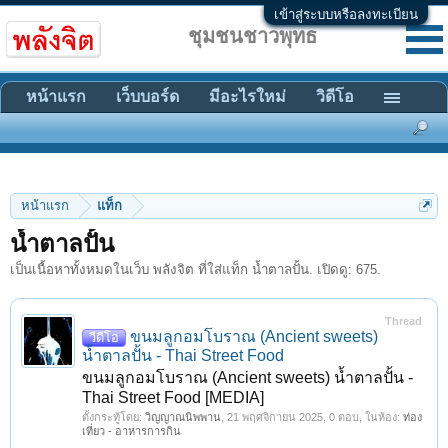
เข้าสู่ระบบหรือลงทะเบียน
ชุมชนชาวพุทธ
หน้าแรก
เว็บบอร์ด
มีอะไรใหม่
วิดีโอ
หน้าแรก
แท็ก
น้ำตาลปั้น
เป็นเนื้อหาทั้งหมดในเว็บ พลังจิต ที่ใส่แท็ก น้ำตาลปั้น. เปิดดู: 675.
Thread
ขนมลูกอมโบราณ (Ancient sweets)
วีดีโอ
น้ำตาลปั้น - Thai Street Food
ขนมลูกอมโบราณ (Ancient sweets) น้ำตาลปั้น -
Thai Street Food [MEDIA]
ตั้งกระทู้โดย:
วิญญาณนิพพาน
,
21 พฤศจิกายน 2025
, 0 ตอบ, ในห้อง:
ท่อง
เที่ยว - อาหารการกิน