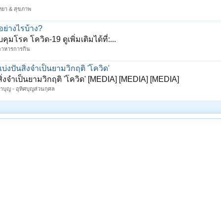
ิทยา & สุขภาพ
อย่างไรบ้าง?
รค โควิด-19 ดูเพิ่มเติมได้ที่:...
- อาหารการกิน
่งปันสิ่งจำเป็นยามวิกฤติ 'โควิด'
ิ่งจำเป็นยามวิกฤติ 'โควิด' [MEDIA] [MEDIA] [MEDIA]
บุญ - อุทิศบุญส่วนกุศล