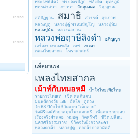
พระโพธิสัตว์
พระไตรปิฎก
พลังจิต
พุทธภูมิ
พุทธศาสนา
ภาวนา
วัตถุมงคล
วิญญาณ
สมาธิ
Thread
สติปัฏฐาน
สวรรค์
สุขภาพ
หลวงปู่ดู่
หลวงปู่ดู่ พรหมปัญโญ
หลวงปู่ทิม
หลวงปู่มั่น
หลวงพ่อปาน
หลวงพ่อฤาษีลิงดำ
อภิญญา
Thread
เครื่องรางของขลัง
เทพ
เทวดา
เพลงไทยสากล
โหราศาสตร์
แท็คมาแรง
เพลงไทยสากล
เม้าท์กับหมอหมี
น้ำใจไทยเพื่อไทย
รายการไทยเท่
เช็ค คนค้นฅน
มนุษย์ต่างวัย talk
ฮีลใจ
ดูดวง
วัย 63 ปีกับใช้ชีวิตแบบ “เด็กค่าย”
วัดคีรีวงศ์ทำยาสมุนไพรแจกฟรี
เพื่อคนชายขอบ
เรื่องจริงผ่านจอ
หมอดู
วัดศรีทวี
ชีวิตเปลี่ยน
นครศรีธรรมราช
ชีวิตจริงยิ่งกว่าละคร
หลวงตาม้า
หลวงปู่ดู่
ทอดผ้าป่าสามัคคี