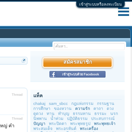
เข้าสู่ระบบหรือลงทะเบียน
สมัครสมาชิก
เข้าสู่ระบบด้วย Facebook
Thread
แท็ค
chakaj
sam_sbcc
กฎแห่งกรรม
กรรมฐาน
การศึกษา
ของหวาน
ความรัก
คาถา
ดวง
ดูดวง
ทาน
ทำบุญ
ธรรมทาน
ธรรมะ
นรก
นิพพาน
น้ำท่วม
ปฏิบัติธรรม
ประสบการณ์
Thread
ปัญญา
พระปิดตา
พระพุทธรูป
พระพุทธเจ้า
งใหญ่ คำ
พระสมเด็จ
พระอรหันต์
พระเครื่อง