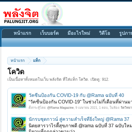
หน้าแรก
เว็บบอร์ด
มีอะไรใหม่
วิดีโอ
รูปภา
หน้าแรก
แท็ก
โควิด
เป็นเนื้อหาทั้งหมดในเว็บ พลังจิต ที่ใส่แท็ก โควิด. เปิดดู: 912.
วัคซีนป้องกัน COVID-19 กับ @Rama ฉบับที่ 40
“วัคซีนป้องกัน COVID-19” ในช่วงไม่กี่เดือนที่ผ่า
ตั้งกระทู้โดย:
@Rama Magazine
,
9 เมษายน 2021
, 1 ตอบ, ในห้อง:
จิตวิทย
นักรบชุดกาวน์ สู่ความสำเร็จที่ยิ่งใหญ่ @Rama 37
นิตยสารวาไรตี้สุขภาพดี @rama ฉบับที่ 37 ฉบับใหม่ อ
นิยามที่ถูกกล่าวขานว่า...