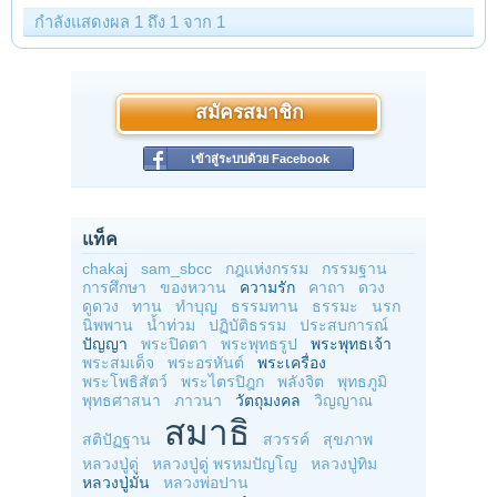
กำลังแสดงผล 1 ถึง 1 จาก 1
สมัครสมาชิก
เข้าสู่ระบบด้วย Facebook
แท็ค
chakaj
sam_sbcc
กฎแห่งกรรม
กรรมฐาน
การศึกษา
ของหวาน
ความรัก
คาถา
ดวง
ดูดวง
ทาน
ทำบุญ
ธรรมทาน
ธรรมะ
นรก
นิพพาน
น้ำท่วม
ปฏิบัติธรรม
ประสบการณ์
ปัญญา
พระปิดตา
พระพุทธรูป
พระพุทธเจ้า
พระสมเด็จ
พระอรหันต์
พระเครื่อง
พระโพธิสัตว์
พระไตรปิฎก
พลังจิต
พุทธภูมิ
พุทธศาสนา
ภาวนา
วัตถุมงคล
วิญญาณ
สมาธิ
สติปัฏฐาน
สวรรค์
สุขภาพ
หลวงปู่ดู่
หลวงปู่ดู่ พรหมปัญโญ
หลวงปู่ทิม
หลวงปู่มั่น
หลวงพ่อปาน