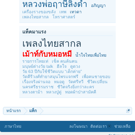
หลวงพ่อฤาษีลิงดำ
อภิญญา
เครื่องรางของขลัง
เทพ
เทวดา
เพลงไทยสากล
โหราศาสตร์
แท็คมาแรง
เพลงไทยสากล
เม้าท์กับหมอหมี
น้ำใจไทยเพื่อไทย
รายการไทยเท่
เช็ค คนค้นฅน
มนุษย์ต่างวัย talk
ฮีลใจ
ดูดวง
วัย 63 ปีกับใช้ชีวิตแบบ “เด็กค่าย”
วัดคีรีวงศ์ทำยาสมุนไพรแจกฟรี
เพื่อคนชายขอบ
เรื่องจริงผ่านจอ
หมอดู
วัดศรีทวี
ชีวิตเปลี่ยน
นครศรีธรรมราช
ชีวิตจริงยิ่งกว่าละคร
หลวงตาม้า
หลวงปู่ดู่
ทอดผ้าป่าสามัคคี
หน้าแรก
แท็ก
ภาษาไทย
ลงโฆษณา
ติดต่อเรา
ช่วยเหลือ