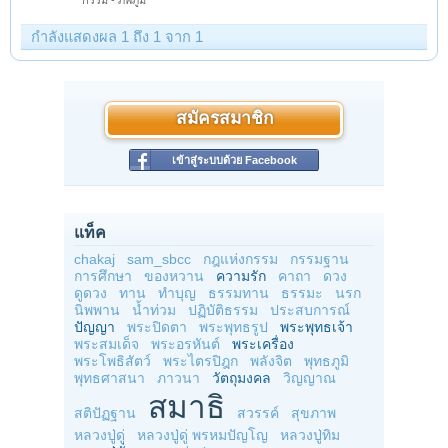
กรรม - ภพภูมิ
กำลังแสดงผล 1 ถึง 1 จาก 1
สมัครสมาชิก
เข้าสู่ระบบด้วย Facebook
แท็ค
chakaj
sam_sbcc
กฎแห่งกรรม
กรรมฐาน
การศึกษา
ของหวาน
ความรัก
คาถา
ดวง
ดูดวง
ทาน
ทำบุญ
ธรรมทาน
ธรรมะ
นรก
นิพพาน
น้ำท่วม
ปฏิบัติธรรม
ประสบการณ์
ปัญญา
พระปิดตา
พระพุทธรูป
พระพุทธเจ้า
พระสมเด็จ
พระอรหันต์
พระเครื่อง
พระโพธิสัตว์
พระไตรปิฎก
พลังจิต
พุทธภูมิ
พุทธศาสนา
ภาวนา
วัตถุมงคล
วิญญาณ
สมาธิ
สติปัฏฐาน
สวรรค์
สุขภาพ
หลวงปู่ดู่
หลวงปู่ดู่ พรหมปัญโญ
หลวงปู่ทิม