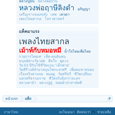
หลวงปู่มั่น
หลวงพ่อปาน
หลวงพ่อฤาษีลิงดำ
อภิญญา
เครื่องรางของขลัง
เทพ
เทวดา
เพลงไทยสากล
โหราศาสตร์
แท็คมาแรง
เพลงไทยสากล
เม้าท์กับหมอหมี
น้ำใจไทยเพื่อไทย
รายการไทยเท่
เช็ค คนค้นฅน
มนุษย์ต่างวัย talk
ฮีลใจ
ดูดวง
วัย 63 ปีกับใช้ชีวิตแบบ “เด็กค่าย”
วัดคีรีวงศ์ทำยาสมุนไพรแจกฟรี
เพื่อคนชายขอบ
เรื่องจริงผ่านจอ
หมอดู
วัดศรีทวี
ชีวิตเปลี่ยน
นครศรีธรรมราช
ชีวิตจริงยิ่งกว่าละคร
หลวงตาม้า
หลวงปู่ดู่
ทอดผ้าป่าสามัคคี
หน้าแรก
แท็ก
ภาษาไทย
ลงโฆษณา
ติดต่อเรา
ช่วยเหลือ