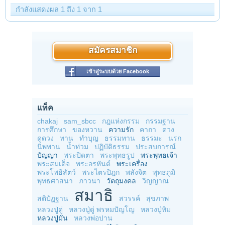
กำลังแสดงผล 1 ถึง 1 จาก 1
สมัครสมาชิก
เข้าสู่ระบบด้วย Facebook
แท็ค
chakaj
sam_sbcc
กฎแห่งกรรม
กรรมฐาน
การศึกษา
ของหวาน
ความรัก
คาถา
ดวง
ดูดวง
ทาน
ทำบุญ
ธรรมทาน
ธรรมะ
นรก
นิพพาน
น้ำท่วม
ปฏิบัติธรรม
ประสบการณ์
ปัญญา
พระปิดตา
พระพุทธรูป
พระพุทธเจ้า
พระสมเด็จ
พระอรหันต์
พระเครื่อง
พระโพธิสัตว์
พระไตรปิฎก
พลังจิต
พุทธภูมิ
พุทธศาสนา
ภาวนา
วัตถุมงคล
วิญญาณ
สมาธิ
สติปัฏฐาน
สวรรค์
สุขภาพ
หลวงปู่ดู่
หลวงปู่ดู่ พรหมปัญโญ
หลวงปู่ทิม
หลวงปู่มั่น
หลวงพ่อปาน