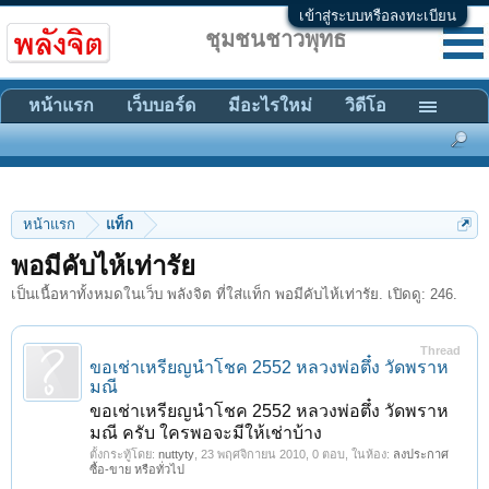
เข้าสู่ระบบหรือลงทะเบียน
ชุมชนชาวพุทธ
หน้าแรก
เว็บบอร์ด
มีอะไรใหม่
วิดีโอ
หน้าแรก
แท็ก
พอมีคับไห้เท่ารัย
เป็นเนื้อหาทั้งหมดในเว็บ พลังจิต ที่ใส่แท็ก พอมีคับไห้เท่ารัย. เปิดดู: 246.
Thread
ขอเช่าเหรียญนำโชค 2552 หลวงพ่อตึ๋ง วัดพราห
มณี
ขอเช่าเหรียญนำโชค 2552 หลวงพ่อตึ๋ง วัดพราห
มณี ครับ ใครพอจะมีให้เช่าบ้าง
ตั้งกระทู้โดย:
nuttyty
,
23 พฤศจิกายน 2010
, 0 ตอบ, ในห้อง:
ลงประกาศ
ซื้อ-ขาย หรือทั่วไป