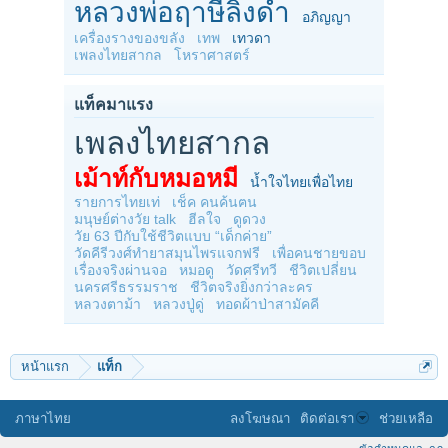
หลวงพ่อฤาษีลิงดำ
อภิญญา
เครื่องรางของขลัง
เทพ
เทวดา
เพลงไทยสากล
โหราศาสตร์
แท็คมาแรง
เพลงไทยสากล
เม้าท์กับหมอหมี
น้ำใจไทยเพื่อไทย
รายการไทยเท่
เช็ค คนค้นฅน
มนุษย์ต่างวัย talk
ฮีลใจ
ดูดวง
วัย 63 ปีกับใช้ชีวิตแบบ “เด็กค่าย”
วัดคีรีวงศ์ทำยาสมุนไพรแจกฟรี
เพื่อคนชายขอบ
เรื่องจริงผ่านจอ
หมอดู
วัดศรีทวี
ชีวิตเปลี่ยน
นครศรีธรรมราช
ชีวิตจริงยิ่งกว่าละคร
หลวงตาม้า
หลวงปู่ดู่
ทอดผ้าป่าสามัคคี
หน้าแรก
แท็ก
ภาษาไทย
ลงโฆษณา
ติดต่อเรา
ช่วยเหลือ