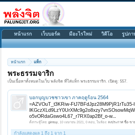
หน้าแรก
เว็บบอร์ด
มีอะไรใหม่
วิดีโอ
รูปภา
หน้าแรก
แท็ก
พระธรรมจาริก
เป็นเนื้อหาทั้งหมดในเว็บ พลังจิต ที่ใส่แท็ก พระธรรมจาริก. เปิดดู: 557.
บอกบุญบวชชาวเขา ภาคฤดูร้อน 2564
=AZVOuT_t3KRiw-FtJ7BFdJpz28M9PjR1rTu35-
IKGczXLd9LzY0UrXMc9g2o8xzy7vnSOsowMqW
o5vORdaGswo4L67_r7RX0ap2Bf_o-w...
ตั้งกระทู้โดย:
gimtuy
,
10 เมษายน 2021
, 0 ตอบ, ในห้อง:
ลงประกาศ ซื้อ-ขาย
กำลังแสดงผล 1 ถึง 1 จาก 1