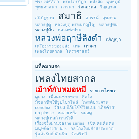
พระโพธิสัตว์
พระไตรปิฎก
พลังจิต
พุทธภูมิ
พุทธศาสนา
ภาวนา
วัตถุมงคล
วิญญาณ
สมาธิ
สติปัฏฐาน
สวรรค์
สุขภาพ
หลวงปู่ดู่
หลวงปู่ดู่ พรหมปัญโญ
หลวงปู่ทิม
หลวงปู่มั่น
หลวงพ่อปาน
หลวงพ่อฤาษีลิงดำ
อภิญญา
เครื่องรางของขลัง
เทพ
เทวดา
เพลงไทยสากล
โหราศาสตร์
แท็คมาแรง
เพลงไทยสากล
เม้าท์กับหมอหมี
รายการไทยเท่
ดูดวง
เพื่อคนชายขอบ
ฮีลใจ
มิจฉาชีพใช้รูปโปรไฟล์
โพสต์ประจาน
sondhix
วัย 63 ปีกับใช้ชีวิตแบบ “เด็กค่าย”
no plastic
หลอกเหยื่อ
หมอดู
หลวงปู่เทสก์ เทสรังสี
เรื่องจริงผ่านจอ the series
เช็ค คนค้นฅน
มนุษย์ต่างวัย talk
กลโกงใหม่กำลังระบาด
รู้แล้วรักษ์กลิ่นฝัน
วัดศรีทวี