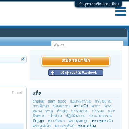
เข้าสู่ระบบหรือลงทะเบียน
สมัครสมาชิก
เข้าสู่ระบบด้วย Facebook
Thread
แท็ค
chakaj
sam_sbcc
กฎแห่งกรรม
กรรมฐาน
การศึกษา
ของหวาน
ความรัก
คาถา
ดวง
ดูดวง
ทาน
ทำบุญ
ธรรมทาน
ธรรมะ
นรก
นิพพาน
น้ำท่วม
ปฏิบัติธรรม
ประสบการณ์
ปัญญา
พระปิดตา
พระพุทธรูป
พระพุทธเจ้า
พระสมเด็จ
พระอรหันต์
พระเครื่อง