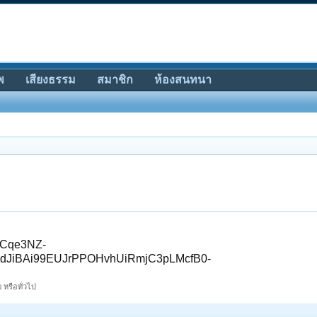
พ
เสียงธรรม
สมาชิก
ห้องสนทนา
ICqe3NZ-
dJiBAi99EUJrPPOHvhUiRmjC3pLMcfB0-
 หรือทั่วไป