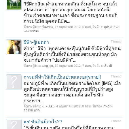
วิธีฝึกกสิณ คำสมาทานกสิณ ตั้งนะโม ๓ จบ แล้ว
เปล่งวาจาว่า “อุกาสะ อุกาสะ ณ โอกาสบัดนี้
ข้าพเจ้าขอสมาทานเอา ซึ่งพระกรรมฐาน ขอบริ
กรรมนิมิต อุคคหนิมิต...
ตั้งกระทู้โดย:
กัณฑกะ
,
17 พฤษภาคม 2012
, 0 ตอบ, ในห้อง:
พุทธศาสนา
และ ธรรมะ
ผีฟ้า-ผู้เมตตา
Thread
คำว่า "ผีฟ้า" ทุกคนคงจะคุ้นหูกันดี ซึ่งผีฟ้าที่ทุกคน
คุ้นหูนั้นคิดว่าเป็นสิ่งที่น่าสยองชวนขนหัวลุก มัก
จะมากับคำว่า "ปอบผีฟ้า"...
ตั้งกระทู้โดย:
tang_go
,
14 พฤษภาคม 2012
, 7 ตอบ, ในห้อง:
เรื่องผี
กรรมที่ทำให้เกิดเป็นเปรตและอสุรกาย!!
Thread
อบายภูมิที่ ๒ เกิดเป็นเปรตเพราะจิตโลภ [IMG] เมื่อ
พูดถึงเปรตหลายคนก็นึกวิญญาณที่มีรูปร่างสูง
ชะลูด มือยาว คอยาว ผอมแห้ง อดโซ หิว
กระหาย...
ตั้งกระทู้โดย:
lc_kukko
,
4 พฤษภาคม 2012
, 8 ตอบ, ในห้อง:
ภพภูมิ-
สวรรค์ นรก
๑๕ ชั้นดินมีอะไร??
Thread
15 ชั้นดิน หมายถึง ภพภูมิหรือผู้ที่มีสภาพความ