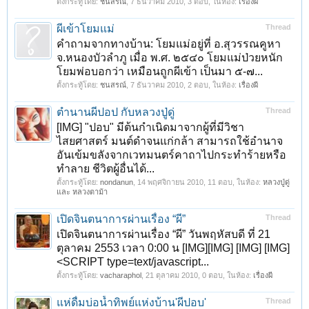
ตั้งกระทู้โดย:
ชนสรณ์
,
7 ธันวาคม 2010
, 3 ตอบ, ในห้อง:
เรื่องผี
ผีเข้าโยมแม่
Thread
คำถามจากทางบ้าน: โยมแม่อยู่ที่ อ.สุวรรณคูหา
จ.หนองบัวลำภู เมื่อ พ.ศ. ๒๕๔๐ โยมแม่ป่วยหนัก
โยมพ่อบอกว่า เหมือนถูกผีเข้า เป็นมา ๕-๗...
ตั้งกระทู้โดย:
ชนสรณ์
,
7 ธันวาคม 2010
, 2 ตอบ, ในห้อง:
เรื่องผี
ตำนานผีปอป กับหลวงปู่ดู่
Thread
[IMG] "ปอบ" มีต้นกำเนิดมาจากผู้ที่มีวิชา
ไสยศาสตร์ มนต์ดำจนแก่กล้า สามารถใช้อำนาจ
อันเข้มขลังจากเวทมนตร์คาถาไปกระทำร้ายหรือ
ทำลาย ชีวิตผู้อื่นได้...
ตั้งกระทู้โดย:
nondanun
,
14 พฤศจิกายน 2010
, 11 ตอบ, ในห้อง:
หลวงปู่ดู่
และ หลวงตาม้า
เปิดจินตนาการผ่านเรื่อง “ผี”
Thread
เปิดจินตนาการผ่านเรื่อง “ผี” วันพฤหัสบดี ที่ 21
ตุลาคม 2553 เวลา 0:00 น [IMG][IMG] [IMG] [IMG]
<SCRIPT type=text/javascript...
ตั้งกระทู้โดย:
vacharaphol
,
21 ตุลาคม 2010
, 0 ตอบ, ในห้อง:
เรื่องผี
แห่ดื่มบ่อน้ำทิพย์แห่งบ้าน'ผีปอบ'
Thread