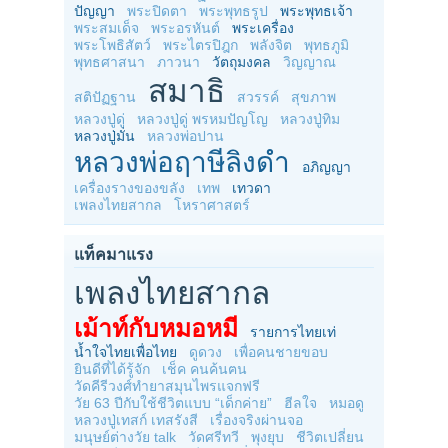
ปัญญา
พระปิดตา
พระพุทธรูป
พระพุทธเจ้า
พระสมเด็จ
พระอรหันต์
พระเครื่อง
พระโพธิสัตว์
พระไตรปิฎก
พลังจิต
พุทธภูมิ
พุทธศาสนา
ภาวนา
วัตถุมงคล
วิญญาณ
สมาธิ
สติปัฏฐาน
สวรรค์
สุขภาพ
หลวงปู่ดู่
หลวงปู่ดู่ พรหมปัญโญ
หลวงปู่ทิม
หลวงปู่มั่น
หลวงพ่อปาน
หลวงพ่อฤาษีลิงดำ
อภิญญา
เครื่องรางของขลัง
เทพ
เทวดา
เพลงไทยสากล
โหราศาสตร์
แท็คมาแรง
เพลงไทยสากล
เม้าท์กับหมอหมี
รายการไทยเท่
น้ำใจไทยเพื่อไทย
ดูดวง
เพื่อคนชายขอบ
ยินดีที่ได้รู้จัก
เช็ค คนค้นฅน
วัดคีรีวงศ์ทำยาสมุนไพรแจกฟรี
วัย 63 ปีกับใช้ชีวิตแบบ “เด็กค่าย”
ฮีลใจ
หมอดู
หลวงปู่เทสก์ เทสรังสี
เรื่องจริงผ่านจอ
มนุษย์ต่างวัย talk
วัดศรีทวี
พุงยุบ
ชีวิตเปลี่ยน