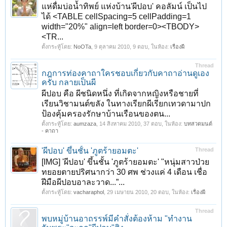
แห่ดื่มบ่อน้ำทิพย์ แห่งบ้าน'ผีปอบ' คอลัมน์ เป็นไป
ได้ <TABLE cellSpacing=5 cellPadding=1
width="20%" align=left border=0><TBODY>
<TR...
ตั้งกระทู้โดย:
NoOTa
,
9 ตุลาคม 2010
, 9 ตอบ, ในห้อง:
เรื่องผี
Thread
กฎการท่องคาถาใครชอบเกี่ยวกับคาถาอ่านดูเอง
ครับ กลายเป็นผี
ผีปอบ คือ ผีชนิดหนึ่ง ที่เกิดจากหญิงหรือชายที่
เรียนวิชามนต์ขลัง ในทางเรียกผีเรียกเทวดามาปก
ป้องคุ้มครองรักษาบ้านเรือนของตน...
ตั้งกระทู้โดย:
aumzaza
,
14 สิงหาคม 2010
, 37 ตอบ, ในห้อง:
บทสวดมนต์
- คาถา
'ผีปอบ' ขึ้นชั้น 'ภูตร้ายอมตะ'
Thread
[IMG] 'ผีปอบ' ขึ้นชั้น 'ภูตร้ายอมตะ' "หนุ่มสาวป่วย
ทยอยตายปริศนากว่า 30 ศพ ช่วงแค่ 4 เดือน เชื่อ
ฝีมือผีปอบอาละวาด...”...
ตั้งกระทู้โดย:
vacharaphol
,
29 เมษายน 2010
, 20 ตอบ, ในห้อง:
เรื่องผี
Thread
พบหมู่บ้านอาถรรพ์มีคำสั่งต้องห้าม "ทำงาน