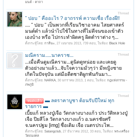
มนต์ - คาถา
Thread
" ปอบ " คืออะไร ? อาถรรพ์ ความเชื่อ เรื่องผี!!
.... " ปอบ " เป็นพวกที่เรียนวิชาอาคม ไสยศาสตร์
มนต์ดำ แล้วนำไปใช้ในทางที่ไม่ดีจนของเข้าตัว
เองบ้าง หรือ ไปกระทำผิดครู ผิดตำราต่าง ๆ...
ตั้งกระทู้โดย:
กาลีนะ
,
27 เมษายน 2013
, 739 ตอบ, ในห้อง:
Black Hole
มณีคราม.....นาคราช...
Thread
...เมื่อคืนดูมณีคราม...ดูนิดดูหน่อย และเคยดู
ตัวอย่างมาแล้ว...จับใจความมั่วๆว่า มีหญิงชาย
เกิดในปัจจุบัน แต่มีอดีตชาติผูกพันกันมา...
ตั้งกระทู้โดย:
NARKA
,
30 มกราคม 2013
, 1 ตอบ, ในห้อง:
กฎแห่งกรรม -
ภพภูมิ
Thread
▬ ลดราคาบูชา ต้อนรับปีใหม่ ทุก
หมดแล้ว
รายการ ▬
เบี้ยแก้ หลวงปู่เจือ วัดกลางบางแก้ว ประวัติหลวงปู่
เจือ ปิยสีโล วัดกลางบางแก้ว อ.นครชัยศรี
จ.นครปฐม [img] ชื่อเดิม เจือ เนตรประไพ...
ตั้งกระทู้โดย:
Satangclub
,
27 ธันวาคม 2012
, 33 ตอบ, ในห้อง:
พระเครื่อง
วัตถุมงคล