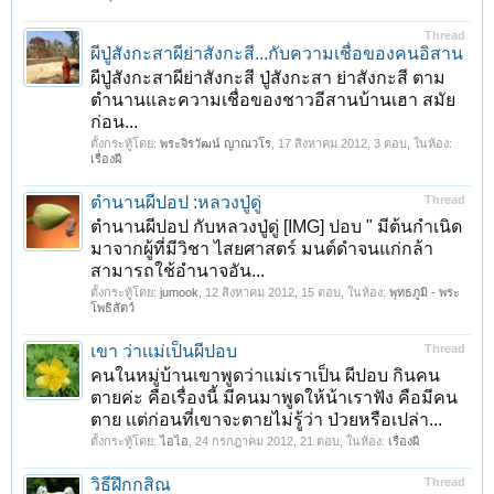
Thread
ผีปู่สังกะสาผีย่าสังกะสี...กับความเชื่อของคนอิสาน
ผีปู่สังกะสาผีย่าสังกะสี ปู่สังกะสา ย่าสังกะสี ตาม
ตำนานและความเชื่อของชาวอีสานบ้านเฮา สมัย
ก่อน...
ตั้งกระทู้โดย:
พระจิรวัฒน์ ญาณวโร
,
17 สิงหาคม 2012
, 3 ตอบ, ในห้อง:
เรื่องผี
ตำนานผีปอป :หลวงปู่ดู่
Thread
ตำนานผีปอป กับหลวงปู่ดู่ [IMG] ปอบ " มีต้นกำเนิด
มาจากผู้ที่มีวิชา ไสยศาสตร์ มนต์ดำจนแก่กล้า
สามารถใช้อำนาจอัน...
ตั้งกระทู้โดย:
jumook
,
12 สิงหาคม 2012
, 15 ตอบ, ในห้อง:
พุทธภูมิ - พระ
โพธิสัตว์
เขา ว่าเเม่เป็นผีปอบ
Thread
คนในหมู่บ้านเขาพูดว่าเเม่เราเป็น ผีปอบ กินคน
ตายค่ะ คือเรื่องนี้ มีคนมาพูดให้น้าเราฟัง คือมีคน
ตาย เเต่ก่อนที่เขาจะตายไม่รู้ว่า ป่วยหรือเปล่า...
ตั้งกระทู้โดย:
ไอไอ
,
24 กรกฎาคม 2012
, 21 ตอบ, ในห้อง:
เรื่องผี
วิธีฝึกกสิณ
Thread