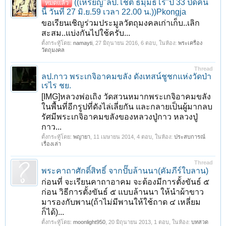
((เหรียญ"ลป.โชติ ธมฺมธโร"ปี 33 ปิดคืน
หมดแล้ว
นี้ วันที่ 27 มิ.ย.59 เวลา 22.00 น.))Pkongja
ขอเรียนเชิญร่วมประมูลวัตถุมงคลเก่าเก็บ..เลิก
สะสม..แบ่งกันไปใช้ครับ...
ตั้งกระทู้โดย:
namayti
,
27 มิถุนายน 2016
, 6 ตอบ, ในห้อง:
พระเครื่อง
วัตถุมงคล
Thread
ลป.กาว พระเกจิอาคมขลัง ดังเทสน์ชูชกแห่งวัดป่า
เรไร ชย.
[IMG]หลวงพ่อเถิง วัดสวนหมากพระเกจิอาคมขลัง
ในพื้นที่อีกรูปที่ดังไล่เลี่ยกัน และกลายเป็นผู้มากลบ
รัศมีพระเกจิอาคมขลังของหลวงปู่กาว หลวงปู่
กาว...
ตั้งกระทู้โดย:
พญายา
,
11 เมษายน 2014
, 4 ตอบ, ในห้อง:
ประสบการณ์
เรื่องเล่า
Thread
พระคาถาศักดิ์สิทธิ์ จากปั๊บล้านนา(คัมภีร์ใบลาน)
ก่อนที่ จะเรียนคาถาอาคม จะต้องมีการตั้งขันธ์ ๕
ก่อน วิธีการตั้งขันธ์ ๕ แบบล้านนา ให้นำผ้าขาว
มารองกับพาน(ถ้าไม่มีพานให้ใช้ถาด ๔ เหลี่ยม
ก็ได้)...
ตั้งกระทู้โดย:
moonlight950
,
20 มิถุนายน 2013
, 1 ตอบ, ในห้อง:
บทสวด