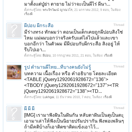
มาตั้งเเต่ปู่ย่า ตายาย ไม่ว่าจะเป็นผีไร่ ผีนา...
ตั้งกระทู้โดย:
พระจิรวัฒน์ ญาณวโร
,
21 มกราคม 2012
, 9 ตอบ, ในห้อง:
เรื่องผี
ผีปอบ ผีกระสือ
Thread
มีร่างทรง ทักผมว่า ตอนเป็นเด็กเคยถูกผีปอบสิงใช่
ไหม แม่ผมบอกว่าจริงครับแต่ไล่ไปแล้วและเขา
บอกอีกว่า ในตัวผม มีผีปอบกับผีกระสือ สิงอยู่ ไห้
รีบไปเอา...
ตั้งกระทู้โดย:
ผีปอบ
,
10 กรกฎาคม 2011
, 21 ตอบ, ในห้อง:
เรื่องผี
1
2
ถัดไป >
รูป ตำนานผีไทย...ทีบางคนยังไม่รู้
Thread
บทความ เนื้อเรื่อง หรือ คำอธิบาย โดยละเอียด
<TABLE jQuery1292061928672="136">
<TBODY jQuery1292061928672="137"><TR
jQuery1292061928672="138"><TD...
ตั้งกระทู้โดย:
Lukhgai
,
11 ธันวาคม 2010
, 7 ตอบ, ในห้อง:
เรื่องผี
ผี ผี ผี
Thread
[IMG] เรามาฟังฝันในฝันกัน หลับตาฝันเป็นตุเป็นตะุ
เอามาเล่าให้ฟังเป็นนิยายปรัมปรากัน ฟังพอเพลินๆ
ถ้ามีคติบ้างก็เอาติดขาติดแข้งเอาไว้...