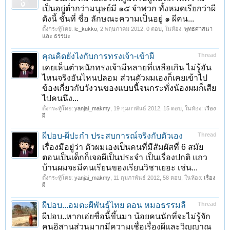
เป็นอยู่ต่ำกว่ามนุษย์มี ๑๕ จำพวก ทั้งหมดเรียกว่าผี
ดังนี้ ชั้นที่ ชื่อ ลักษณะความเป็นอยู่ ๑ ผีคน...
ตั้งกระทู้โดย:
lc_kukko
,
2 พฤษภาคม 2012
, 0 ตอบ, ในห้อง:
พุทธศาสนา
และ ธรรมะ
คุณคิดยังไงกับการทรงเจ้า-เข้าผี
Thread
เคยเห็นตำหนักทรงเจ้ามีหลายที่เหลือเกิน ไม่รู้อัน
ไหนจริงอันไหนปลอม ส่วนตัวผมเองก็เคยเข้าไป
ข้องเกี่ยวกับวังวนของแบบนี้จนกระทั่งน้องผมก็เสีย
ไปคนนึง...
ตั้งกระทู้โดย:
yanjai_makmy
,
19 กุมภาพันธ์ 2012
, 15 ตอบ, ในห้อง:
เรื่อง
ผี
ผีปอบ-ผีปะกำ ประสบการณ์จริงกับตัวเอง
Thread
เรื่องมีอยู่ว่า ตัวผมเองเป็นคนที่มีสัมผัสที่ 6 สมัย
ตอนเป็นเด็กก็เจอผีเป็นประจำ เป็นเรื่องปกติ แถว
บ้านผมจะมีคนเรียนของเรียนวิชาเยอะ เช่น...
ตั้งกระทู้โดย:
yanjai_makmy
,
11 กุมภาพันธ์ 2012
, 58 ตอบ, ในห้อง:
เรื่อง
ผี
ผีปอบ...อมตะผีพันธุ์ไทย ตอน หมอธรรมลี
Thread
ผีปอบ..หากเอ่ยชื่อนี้ขึ้นมา น้อยคนนักที่จะไม่รู้จัก
คนอิสานส่วนมากมีความเชื่อเรื่องผีเเละวิญญาณ