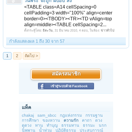
วันพระ"จะถูก"ผีปอบ"สิง
<TABLE class=A14 cellSpacing=0
cellPadding=3 width="100%" align=center
border=0><TBODY><TR><TD vAlign=top
align=middle><TABLE cellSpacing=2...
ตั้งกระทู้โดย:
ธิตะวัน
,
31 มีนาคม 2010
, 4 ตอบ, ในห้อง:
ข่าวทั่วไป
กำลังแสดงผล 1 ถึง 30 จาก 57
สมัครสมาชิก
เข้าสู่ระบบด้วย Facebook
แท็ค
chakaj
sam_sbcc
กฎแห่งกรรม
กรรมฐาน
การศึกษา
ของหวาน
ความรัก
คาถา
ดวง
ดูดวง
ทาน
ทำบุญ
ธรรมทาน
ธรรมะ
นรก
นิพพาน
น้ำท่วม
ปฏิบัติธรรม
ประสบการณ์