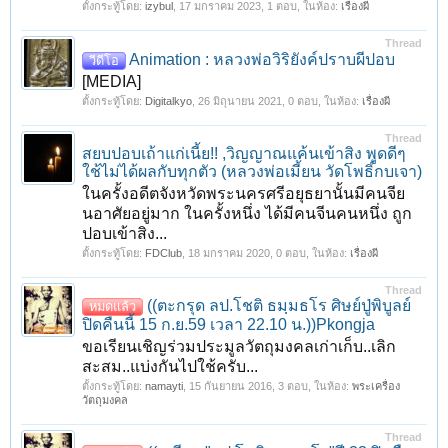
ตั้งกระทู้โดย:
izybul
,
17 มกราคม 2023
, 1 ตอบ, ในห้อง:
เรื่องผี
Thread
Animation : หลวงพ่อวิริยังค์ปราบผีปอบ
วีดีโอ
[MEDIA]
ตั้งกระทู้โดย:
Digitalkyo
,
26 มิถุนายน 2021
, 0 ตอบ, ในห้อง:
เรื่องผี
Thread
สยบปอบเถ้าแก่เนี้ย!! ,วิญญาณแค้นเข้าสิง พูดดีๆ
ใช้ไม่ได้ผลกับทุกตัว (หลวงพ่อเมี้ยน วัดโพธิ์กบเจา)
ในครั้งอดีตจังหวัดพระนครศรีอยุธยานั้นมีคนจีย
นอาศัยอยู่มาก ในครั้งหนึ่ง ได้มีคนจีนคนหนึ่ง ถูก
ปอบเข้าสิง...
ตั้งกระทู้โดย:
FDClub
,
18 มกราคม 2020
, 0 ตอบ, ในห้อง:
เรื่องผี
Thread
((ตะกรุด ลป.โชติ ธมฺมธโร ศิษย์ปู่พิบูลย์
หมดแล้ว
ปิดคืนนี้ 15 ก.ย.59 เวลา 22.10 น.))Pkongja
ขอเรียนเชิญร่วมประมูลวัตถุมงคลเก่าเก็บ..เลิก
สะสม..แบ่งกันไปใช้ครับ...
ตั้งกระทู้โดย:
namayti
,
15 กันยายน 2016
, 3 ตอบ, ในห้อง:
พระเครื่อง
วัตถุมงคล
Thread