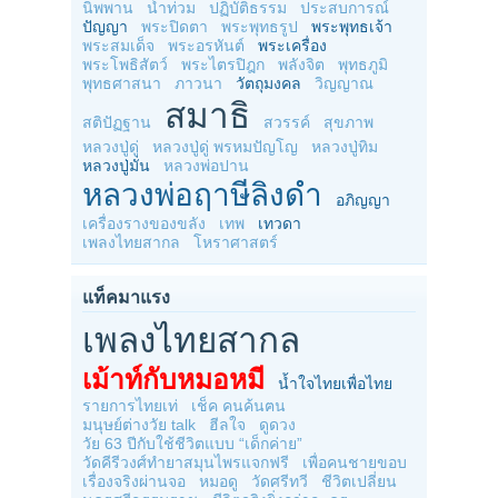
นิพพาน
น้ำท่วม
ปฏิบัติธรรม
ประสบการณ์
ปัญญา
พระปิดตา
พระพุทธรูป
พระพุทธเจ้า
พระสมเด็จ
พระอรหันต์
พระเครื่อง
พระโพธิสัตว์
พระไตรปิฎก
พลังจิต
พุทธภูมิ
พุทธศาสนา
ภาวนา
วัตถุมงคล
วิญญาณ
สมาธิ
สติปัฏฐาน
สวรรค์
สุขภาพ
หลวงปู่ดู่
หลวงปู่ดู่ พรหมปัญโญ
หลวงปู่ทิม
หลวงปู่มั่น
หลวงพ่อปาน
หลวงพ่อฤาษีลิงดำ
อภิญญา
เครื่องรางของขลัง
เทพ
เทวดา
เพลงไทยสากล
โหราศาสตร์
แท็คมาแรง
เพลงไทยสากล
เม้าท์กับหมอหมี
น้ำใจไทยเพื่อไทย
รายการไทยเท่
เช็ค คนค้นฅน
มนุษย์ต่างวัย talk
ฮีลใจ
ดูดวง
วัย 63 ปีกับใช้ชีวิตแบบ “เด็กค่าย”
วัดคีรีวงศ์ทำยาสมุนไพรแจกฟรี
เพื่อคนชายขอบ
เรื่องจริงผ่านจอ
หมอดู
วัดศรีทวี
ชีวิตเปลี่ยน