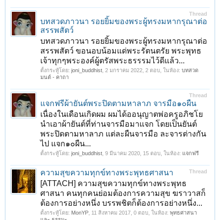
Thread
บทสวดภาวนา รอยยิ้มของพระผู้ทรงมหากรุณาต่อ
สรรพสัตว์
บทสวดภาวนา รอยยิ้มของพระผู้ทรงมหากรุณาต่อ
สรรพสัตว์ ขอนอบน้อมแด่พระรัตนตรัย พระพุทธ
เจ้าทุกๆพระองค์ผู้ตรัสพระธรรรมไว้ดีแล้ว...
ตั้งกระทู้โดย:
joni_buddhist
,
2 มกราคม 2022
, 2 ตอบ, ในห้อง:
บทสวด
มนต์ - คาถา
Thread
แจกฟรีผ้ายันต์พระปิดตามหาลาภ จารมือ๑๐ผืน
เนื่องในเดือนเกิดผม ผมได้ออนุญาตพ่อครูอภิชโย
นำเอาผ้ายันต์ที่ท่านจารมือมาแจก โดยเป็นยันต์
พระปิดตามหาลาภ แต่ละผืนจารมือ ละจารต่างกัน
ไป แจก๑๐ผืน...
ตั้งกระทู้โดย:
joni_buddhist
,
9 มีนาคม 2020
, 15 ตอบ, ในห้อง:
แจกฟรี
ความสุขความทุกข์ทางพระพุทธศาสนา
Thread
[ATTACH] ความสุขความทุกข์ทางพระพุทธ
ศาสนา คนทุกคนย่อมต้องการความสุข ฆราวาสก็
ต้องการอย่างหนึ่ง บรรพชิตก็ต้องการอย่างหนึ่ง...
ตั้งกระทู้โดย:
MonYP
,
11 สิงหาคม 2017
, 0 ตอบ, ในห้อง:
พุทธศาสนา
และ ธรรมะ