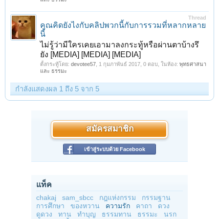
Thread
คุณคิดยังไงกับคลิปพวกนี้กับการรวมที่หลากหลาย
นี้
ไม่รู้ว่ามีใครเคยเอามาลงกระทู้หรือผ่านตาบ้างรึ
ยัง [MEDIA] [MEDIA] [MEDIA]
ตั้งกระทู้โดย:
devotee57
,
1 กุมภาพันธ์ 2017
, 0 ตอบ, ในห้อง:
พุทธศาสนา
และ ธรรมะ
กำลังแสดงผล 1 ถึง 5 จาก 5
สมัครสมาชิก
เข้าสู่ระบบด้วย Facebook
แท็ค
chakaj
sam_sbcc
กฎแห่งกรรม
กรรมฐาน
การศึกษา
ของหวาน
ความรัก
คาถา
ดวง
ดูดวง
ทาน
ทำบุญ
ธรรมทาน
ธรรมะ
นรก