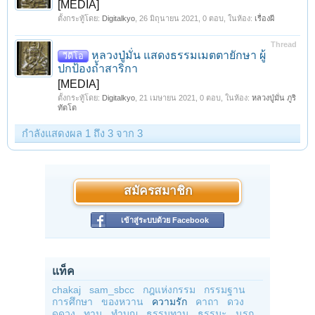
[MEDIA]
ตั้งกระทู้โดย:
Digitalkyo
,
26 มิถุนายน 2021
, 0 ตอบ, ในห้อง:
เรื่องผี
Thread
หลวงปู่มั่น แสดงธรรมเมตตายักษา ผู้
วีดีโอ
ปกป้องถ้ำสาริกา
[MEDIA]
ตั้งกระทู้โดย:
Digitalkyo
,
21 เมษายน 2021
, 0 ตอบ, ในห้อง:
หลวงปู่มั่น ภูริ
ทัตโต
กำลังแสดงผล 1 ถึง 3 จาก 3
สมัครสมาชิก
เข้าสู่ระบบด้วย Facebook
แท็ค
chakaj
sam_sbcc
กฎแห่งกรรม
กรรมฐาน
การศึกษา
ของหวาน
ความรัก
คาถา
ดวง
ดูดวง
ทาน
ทำบุญ
ธรรมทาน
ธรรมะ
นรก