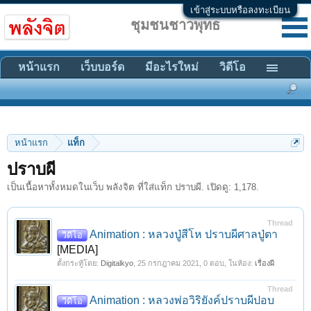
เข้าสู่ระบบหรือลงทะเบียน
ชุมชนชาวพุทธ
หน้าแรก
เว็บบอร์ด
มีอะไรใหม่
วิดีโอ
หน้าแรก
แท็ก
ปราบผี
เป็นเนื้อหาทั้งหมดในเว็บ พลังจิต ที่ใส่แท็ก ปราบผี. เปิดดู: 1,178.
Thread
Animation : หลวงปู่สีโห ปราบผีศาลปู่ตา
วีดีโอ
[MEDIA]
ตั้งกระทู้โดย:
Digitalkyo
,
25 กรกฎาคม 2021
, 0 ตอบ, ในห้อง:
เรื่องผี
Thread
Animation : หลวงพ่อวิริยังค์ปราบผีปอบ
วีดีโอ