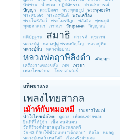
นิพพาน
น้ำท่วม
ปฏิบัติธรรม
ประสบการณ์
ปัญญา
พระปิดตา
พระพุทธรูป
พระพุทธเจ้า
พระสมเด็จ
พระอรหันต์
พระเครื่อง
พระโพธิสัตว์
พระไตรปิฎก
พลังจิต
พุทธภูมิ
พุทธศาสนา
ภาวนา
วัตถุมงคล
วิญญาณ
สมาธิ
สติปัฏฐาน
สวรรค์
สุขภาพ
หลวงปู่ดู่
หลวงปู่ดู่ พรหมปัญโญ
หลวงปู่ทิม
หลวงปู่มั่น
หลวงพ่อปาน
หลวงพ่อฤาษีลิงดำ
อภิญญา
เครื่องรางของขลัง
เทพ
เทวดา
เพลงไทยสากล
โหราศาสตร์
แท็คมาแรง
เพลงไทยสากล
เม้าท์กับหมอหมี
รายการไทยเท่
น้ำใจไทยเพื่อไทย
ดูดวง
เพื่อคนชายขอบ
ยินดีที่ได้รู้จัก
เช็ค คนค้นฅน
วัดคีรีวงศ์ทำยาสมุนไพรแจกฟรี
วัย 63 ปีกับใช้ชีวิตแบบ “เด็กค่าย”
ฮีลใจ
หมอดู
หลวงปู่เทสก์ เทสรังสี
เรื่องจริงผ่านจอ