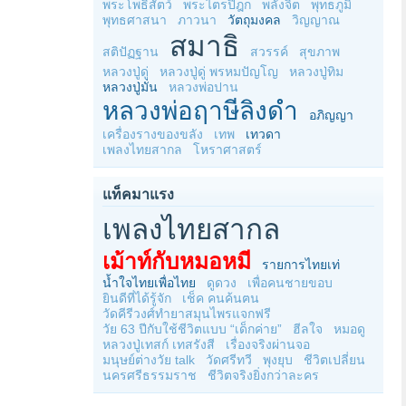
พระโพธิสัตว์
พระไตรปิฎก
พลังจิต
พุทธภูมิ
พุทธศาสนา
ภาวนา
วัตถุมงคล
วิญญาณ
สมาธิ
สติปัฏฐาน
สวรรค์
สุขภาพ
หลวงปู่ดู่
หลวงปู่ดู่ พรหมปัญโญ
หลวงปู่ทิม
หลวงปู่มั่น
หลวงพ่อปาน
หลวงพ่อฤาษีลิงดำ
อภิญญา
เครื่องรางของขลัง
เทพ
เทวดา
เพลงไทยสากล
โหราศาสตร์
แท็คมาแรง
เพลงไทยสากล
เม้าท์กับหมอหมี
รายการไทยเท่
น้ำใจไทยเพื่อไทย
ดูดวง
เพื่อคนชายขอบ
ยินดีที่ได้รู้จัก
เช็ค คนค้นฅน
วัดคีรีวงศ์ทำยาสมุนไพรแจกฟรี
วัย 63 ปีกับใช้ชีวิตแบบ “เด็กค่าย”
ฮีลใจ
หมอดู
หลวงปู่เทสก์ เทสรังสี
เรื่องจริงผ่านจอ
มนุษย์ต่างวัย talk
วัดศรีทวี
พุงยุบ
ชีวิตเปลี่ยน
นครศรีธรรมราช
ชีวิตจริงยิ่งกว่าละคร