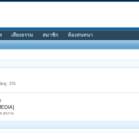
พ
เสียงธรรม
สมาชิก
ห้องสนทนา
ิดดู: 376.
ง
[MEDIA]
 & สุขภาพ