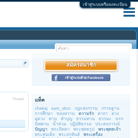
เข้าสู่ระบบหรือลงทะเบียน
สมัครสมาชิก
เข้าสู่ระบบด้วย Facebook
Thread
แท็ค
chakaj
sam_sbcc
กฎแห่งกรรม
กรรมฐาน
การศึกษา
ของหวาน
ความรัก
คาถา
ดวง
ดูดวง
ทาน
ทำบุญ
ธรรมทาน
ธรรมะ
นรก
นิพพาน
น้ำท่วม
ปฏิบัติธรรม
ประสบการณ์
ปัญญา
พระปิดตา
พระพุทธรูป
พระพุทธเจ้า
พระสมเด็จ
พระอรหันต์
พระเครื่อง