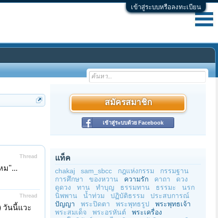
เข้าสู่ระบบหรือลงทะเบียน
สมัครสมาชิก
เข้าสู่ระบบด้วย Facebook
Thread
แท็ค
หม"...
chakaj
sam_sbcc
กฎแห่งกรรม
กรรมฐาน
การศึกษา
ของหวาน
ความรัก
คาถา
ดวง
ดูดวง
ทาน
ทำบุญ
ธรรมทาน
ธรรมะ
นรก
นิพพาน
น้ำท่วม
ปฏิบัติธรรม
ประสบการณ์
Thread
ปัญญา
พระปิดตา
พระพุทธรูป
พระพุทธเจ้า
วันนี้แวะ
พระสมเด็จ
พระอรหันต์
พระเครื่อง