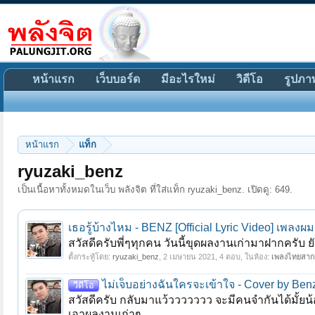
หน้าแรก
เว็บบอร์ด
มีอะไรใหม่
วิดีโอ
รูปภา
หน้าแรก
แท็ก
ryuzaki_benz
เป็นเนื้อหาทั้งหมดในเว็บ พลังจิต ที่ใส่แท็ก ryuzaki_benz. เปิดดู: 649.
เธอรู้บ้างไหม - BENZ [Official Lyric Video] เพลง
สวัสดีครับพี่ๆทุกคน วันนี้ขุดผลงานเก่ามาฝากครับ ยั
ตั้งกระทู้โดย:
ryuzaki_benz
,
2 เมษายน 2021
, 4 ตอบ, ในห้อง:
เพลงไทยสา
ไม่เจ็บอย่างฉันใครจะเข้าใจ - Cover by Ben
วีดีโอ
สวัสดีครับ กลับมาแว้ววววววว จะมีคนจำกันได้มั้ยน
เอาผลงานเก่าๆ...