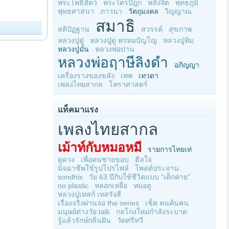
พระโพธิสัตว์
พระไตรปิฎก
พลังจิต
พุทธภูมิ
พุทธศาสนา
ภาวนา
วัตถุมงคล
วิญญาณ
สมาธิ
สติปัฏฐาน
สวรรค์
สุขภาพ
หลวงปู่ดู่
หลวงปู่ดู่ พรหมปัญโญ
หลวงปู่ทิม
หลวงปู่มั่น
หลวงพ่อปาน
หลวงพ่อฤาษีลิงดำ
อภิญญา
เครื่องรางของขลัง
เทพ
เทวดา
เพลงไทยสากล
โหราศาสตร์
แท็คมาแรง
เพลงไทยสากล
เม้าท์กับหมอหมี
รายการไทยเท่
ดูดวง
เพื่อคนชายขอบ
ฮีลใจ
มิจฉาชีพใช้รูปโปรไฟล์
โพสต์ประจาน
sondhix
วัย 63 ปีกับใช้ชีวิตแบบ “เด็กค่าย”
no plastic
หลอกเหยื่อ
หมอดู
หลวงปู่เทสก์ เทสรังสี
เรื่องจริงผ่านจอ the series
เช็ค คนค้นฅน
มนุษย์ต่างวัย talk
กลโกงใหม่กำลังระบาด
รู้แล้วรักษ์กลิ่นฝัน
วัดศรีทวี