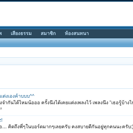
พ
เสียงธรรม
สมาชิก
ห้องสนทนา
ผมแต่งเองค้าบบบ^^
งจำกันได้ไหมน้อออ ครั้งนึงได้เคยแต่งเพลงไว้ เพลงนึง "เธอรู้บ้างไ
กล
z!
้อ… คิดถึงพี่ๆในบอร์ดมากๆเลยครับ คงสบายดีกันอยู่ทุกคนนะครับ:) 