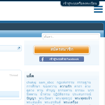
เข้าสู่ระบบหรือลงทะเบียน
สมัครสมาชิก
เข้าสู่ระบบด้วย Facebook
Thread
แท็ค
chakaj
sam_sbcc
กฎแห่งกรรม
กรรมฐาน
การศึกษา
ของหวาน
ความรัก
คาถา
ดวง
ดูดวง
ทาน
ทำบุญ
ธรรมทาน
ธรรมะ
นรก
นิพพาน
น้ำท่วม
ปฏิบัติธรรม
ประสบการณ์
ปัญญา
พระปิดตา
พระพุทธรูป
พระพุทธเจ้า
พระสมเด็จ
พระอรหันต์
พระเครื่อง