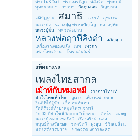
พระโพธิสัตว์
พระไตรปิฎก
พลังจิต
พุทธภูมิ
พุทธศาสนา
ภาวนา
วัตถุมงคล
วิญญาณ
สมาธิ
สติปัฏฐาน
สวรรค์
สุขภาพ
หลวงปู่ดู่
หลวงปู่ดู่ พรหมปัญโญ
หลวงปู่ทิม
หลวงปู่มั่น
หลวงพ่อปาน
หลวงพ่อฤาษีลิงดำ
อภิญญา
เครื่องรางของขลัง
เทพ
เทวดา
เพลงไทยสากล
โหราศาสตร์
แท็คมาแรง
เพลงไทยสากล
เม้าท์กับหมอหมี
รายการไทยเท่
น้ำใจไทยเพื่อไทย
ดูดวง
เพื่อคนชายขอบ
ยินดีที่ได้รู้จัก
เช็ค คนค้นฅน
วัดคีรีวงศ์ทำยาสมุนไพรแจกฟรี
วัย 63 ปีกับใช้ชีวิตแบบ “เด็กค่าย”
ฮีลใจ
หมอดู
หลวงปู่เทสก์ เทสรังสี
เรื่องจริงผ่านจอ
มนุษย์ต่างวัย talk
วัดศรีทวี
พุงยุบ
ชีวิตเปลี่ยน
นครศรีธรรมราช
ชีวิตจริงยิ่งกว่าละคร