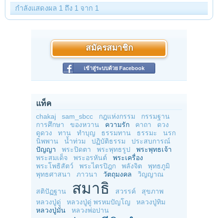
กำลังแสดงผล 1 ถึง 1 จาก 1
สมัครสมาชิก
เข้าสู่ระบบด้วย Facebook
แท็ค
chakaj
sam_sbcc
กฎแห่งกรรม
กรรมฐาน
การศึกษา
ของหวาน
ความรัก
คาถา
ดวง
ดูดวง
ทาน
ทำบุญ
ธรรมทาน
ธรรมะ
นรก
นิพพาน
น้ำท่วม
ปฏิบัติธรรม
ประสบการณ์
ปัญญา
พระปิดตา
พระพุทธรูป
พระพุทธเจ้า
พระสมเด็จ
พระอรหันต์
พระเครื่อง
พระโพธิสัตว์
พระไตรปิฎก
พลังจิต
พุทธภูมิ
พุทธศาสนา
ภาวนา
วัตถุมงคล
วิญญาณ
สมาธิ
สติปัฏฐาน
สวรรค์
สุขภาพ
หลวงปู่ดู่
หลวงปู่ดู่ พรหมปัญโญ
หลวงปู่ทิม
หลวงปู่มั่น
หลวงพ่อปาน