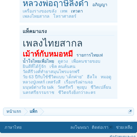
หลวงพ่อฤาษีลิงดำ
อภิญญา
เครื่องรางของขลัง
เทพ
เทวดา
เพลงไทยสากล
โหราศาสตร์
แท็คมาแรง
เพลงไทยสากล
เม้าท์กับหมอหมี
รายการไทยเท่
น้ำใจไทยเพื่อไทย
ดูดวง
เพื่อคนชายขอบ
ยินดีที่ได้รู้จัก
เช็ค คนค้นฅน
วัดคีรีวงศ์ทำยาสมุนไพรแจกฟรี
วัย 63 ปีกับใช้ชีวิตแบบ “เด็กค่าย”
ฮีลใจ
หมอดู
หลวงปู่เทสก์ เทสรังสี
เรื่องจริงผ่านจอ
มนุษย์ต่างวัย talk
วัดศรีทวี
พุงยุบ
ชีวิตเปลี่ยน
นครศรีธรรมราช
ชีวิตจริงยิ่งกว่าละคร
หน้าแรก
แท็ก
ภาษาไทย
ลงโฆษณา
ติดต่อเรา
ช่วยเหลือ
ข้อกำหนดและกฎ