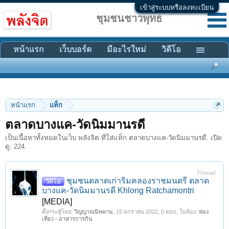
เข้าสู่ระบบหรือลงทะเบียน
ชุมชนชาวพุทธ
หน้าแรก
เว็บบอร์ด
มีอะไรใหม่
วิดีโอ
หน้าแรก
แท็ก
ตลาดบางแค-วัดนิมมานรดี
เป็นเนื้อหาทั้งหมดในเว็บ พลังจิต ที่ใส่แท็ก ตลาดบางแค-วัดนิมมานรดี. เปิด
ดู: 224.
Thread
ชุมชนตลาดเก่าริมคลองราชมนตรี ตลาด
วีดีโอ
บางแค-วัดนิมมานรดี Khlong Ratchamontri
[MEDIA]
ตั้งกระทู้โดย:
วิญญาณนิพพาน
,
15 มกราคม 2022
, 0 ตอบ, ในห้อง:
ท่อง
เที่ยว - อาหารการกิน