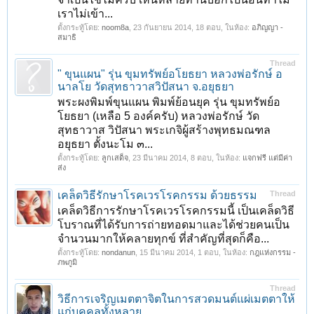
เราไม่เข้า...
ตั้งกระทู้โดย:
noom8a
,
23 กันยายน 2014
, 18 ตอบ, ในห้อง:
อภิญญา -
สมาธิ
Thread
" ขุนแผน" รุ่น ขุมทรัพย์อโยธยา หลวงพ่อรักษ์ อ
นาลโย วัดสุทธาวาสวิปัสนา จ.อยุธยา
พระผงพิมพ์ขุนแผน พิมพ์ย้อนยุค รุ่น ขุมทรัพย์อ
โยธยา (เหลือ 5 องค์ครับ) หลวงพ่อรักษ์ วัด
สุทธาวาส วิปัสนา พระเกจิผู้สร้างพุทธมณฑล
อยุธยา ตั้งนะโม ๓...
ตั้งกระทู้โดย:
ลูกเสด็จ
,
23 มีนาคม 2014
, 8 ตอบ, ในห้อง:
แจกฟรี แต่มีค่า
ส่ง
เคล็ดวิธีรักษาโรคเวรโรคกรรม ด้วยธรรม
Thread
เคล็ดวิธีการรักษาโรคเวรโรคกรรมนี้ เป็นเคล็ดวิธี
โบราณที่ได้รับการถ่ายทอดมาและได้ช่วยคนเป็น
จำนวนมากให้คลายทุกข์ ที่สำคัญที่สุดก็คือ...
ตั้งกระทู้โดย:
nondanun
,
15 มีนาคม 2014
, 1 ตอบ, ในห้อง:
กฎแห่งกรรม -
ภพภูมิ
Thread
วิธีการเจริญเมตตาจิตในการสวดมนต์แผ่เมตตาให้
แก่บุคคลทั้งหลาย