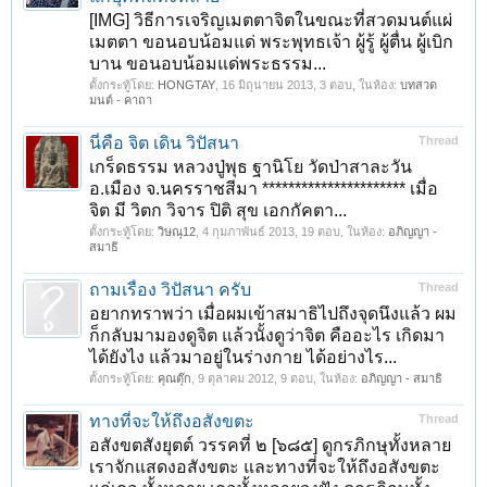
[IMG] วิธีการเจริญเมตตาจิตในขณะที่สวดมนต์แผ่
เมตตา ขอนอบน้อมแด่ พระพุทธเจ้า ผู้รู้ ผู้ตื่น ผู้เบิก
บาน ขอนอบน้อมแด่พระธรรม...
ตั้งกระทู้โดย:
HONGTAY
,
16 มิถุนายน 2013
, 3 ตอบ, ในห้อง:
บทสวด
มนต์ - คาถา
นี่คือ จิต เดิน วิปัสนา
Thread
เกร็ดธรรม หลวงปู่พุธ ฐานิโย วัดป่าสาละวัน
อ.เมือง จ.นครราชสีมา ********************** เมื่อ
จิต มี วิตก วิจาร ปิติ สุข เอกกัคตา...
ตั้งกระทู้โดย:
วิษณุ12
,
4 กุมภาพันธ์ 2013
, 19 ตอบ, ในห้อง:
อภิญญา -
สมาธิ
ถามเรื่อง วิปัสนา ครับ
Thread
อยากทราพว่า เมื่อผมเข้าสมาธิไปถึงจุดนึงแล้ว ผม
ก็กลับมามองดูจิต แล้วนั้งดูว่าจิต คืออะไร เกิดมา
ได้ยังไง แล้วมาอยู่ในร่างกาย ได้อย่างไร...
ตั้งกระทู้โดย:
คุณตุ๊ก
,
9 ตุลาคม 2012
, 9 ตอบ, ในห้อง:
อภิญญา - สมาธิ
ทางที่จะให้ถึงอสังขตะ
Thread
อสังขตสังยุตต์ วรรคที่ ๒ [๖๘๕] ดูกรภิกษุทั้งหลาย
เราจักแสดงอสังขตะ และทางที่จะให้ถึงอสังขตะ