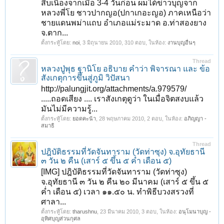
สืบเนื่องจากเมื่อ 3-4 วันก่อน ผมได้ข่าวบุญจาก
หลวงพี่โย ชาวปากญอ(ปกาเกอะญอ) ภาคเหนือว่า
ชายแดนพม่าแถบ อำเภอแม่ระมาด อ.ท่าสองยาง
จ.ตาก...
ตั้งกระทู้โดย:
noi
,
3 มิถุนายน 2010
, 310 ตอบ, ในห้อง:
งานบุญอื่นๆ
Thread
หลวงปู่พุธ ฐานิโย อธิบาย คำว่า พิจารณา และ ข้อ
สังเกตุการขึ้นสู่ภูมิ วิปัสนา
http://palungjit.org/attachments/a.979579/
.....ถอดเสียง .... เราสังเกตุดูว่า ในเมื่อจิตสงบแล้ว
มันไม่มีความรู้...
ตั้งกระทู้โดย:
ยอดคะน้า
,
28 พฤษภาคม 2010
, 2 ตอบ, ในห้อง:
อภิญญา -
สมาธิ
Thread
ปฎิบัติธรรมที่วัดจันทาราม (วัดท่าซุง) จ.อุทัยธานี
๓ วัน ๒ คืน (เสาร์ ๕ ขึ้น ๕ ค่ำ เดือน ๕)
[IMG] ปฎิบัติธรรมที่วัดจันทาราม (วัดท่าซุง)
จ.อุทัยธานี ๓ วัน ๒ คืน ๒๐ มีนาคม (เสาร์ ๕ ขึ้น ๕
ค่ำ เดือน ๕) เวลา ๑๑.๕๐ น. ทำพิธีบวงสรวงที่
ศาลา...
ตั้งกระทู้โดย:
tharushnu
,
23 มีนาคม 2010
, 3 ตอบ, ในห้อง:
อนุโมนาบุญ -
อุทิศบุญส่วนกุศล