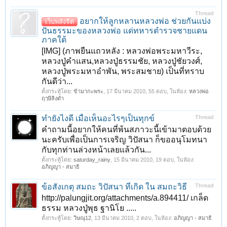
Thread
อยากให้ลูกหลานหลวงพ่อ ช่วยกันแบ่ง
เว็บพลังจิต
ปันธรรมะของหลวงพ่อ แด่ทหารตำรวจชายแดน
ภาคใต้
[IMG] (ภาพยืนแถวหลัง : หลวงพ่อพระมหาวีระ,
หลวงปู่คำแสน,หลวงปู่ธรรมชัย, หลวงปู่ชัยวงศ์,
หลวงปู่พระมหาอำพัน, พระสมชาย) เป็นที่ทราบ
กันดีว่า...
ตั้งกระทู้โดย:
ข้ามากะพระ
,
17 มีนาคม 2010
, 55 ตอบ, ในห้อง:
หลวงพ่อ
ฤๅษีลิงดำ
ทำยังไงดี เมื่อเห็นอะไรๆเป็นทุกข์
Thread
คำถามนี้อยากให้คนที่พ้นสภาวะนี้เข้ามาตอบด้วย
นะครับเพื่อเป็นการเจริญ วิปัสนา ก็ขออนุโมทนา
กับทุกท่านล่วงหน้าเลยแล้วกัน...
ตั้งกระทู้โดย:
saturday_rainy
,
15 มีนาคม 2010
, 19 ตอบ, ในห้อง:
อภิญญา - สมาธิ
ข้อสังเกตุ สมถะ วิปัสนา ที่เกิด ใน สมถะวิธี
Thread
http://palungjit.org/attachments/a.894411/ เกล็ด
ธรรม หลวงปู่พุธ ฐานิโย .....
ตั้งกระทู้โดย:
วิษณุ12
,
13 มีนาคม 2010
, 2 ตอบ, ในห้อง:
อภิญญา - สมาธิ