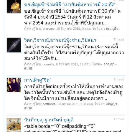
ขอเชิญเข้าร่วมพิธี "เป่ายันต์มหาบารมี 30 ทัศ"
ขอเชิญเข้าร่วมพิธี "เป่ายันต์มหาบารมี 30 ทัศ" ค
รังที่ 4 ประจําปี 2554 วันศุกร์ ที่ 12 สิงหาคม
พ.ศ.2554 และนํารถยนต์เข้าพิธีปลุกเสก...
ตั้งกระทู้โดย:
one-zee
,
10 สิงหาคม 2011
, 0 ตอบ, ในห้อง:
งานบุญอื่นๆ
วิตก,วิจารณ์,อารมณ์ฟุ้งซ่าน,วิปัสนา
Thread
วิตก,วิจารณ์,อารมณ์ฟุ้งซ่าน,วิปัสนา3อารมณ์นี้
ต่างกันไม๊ครับ -วิปัสนาเจริญปัญญาได้บุญมากกว่า
สมาธิใช่ไม๊ครับ...
ตั้งกระทู้โดย:
noom8a
,
8 สิงหาคม 2011
, 12 ตอบ, ในห้อง:
อภิญญา -
สมาธิ
การเฝ้าดู"จิต"
Thread
การที่เฝ้าดูจิตบ่อยครั้งจะทำให้เห็นการทำงานของ
จิต ว่าจิตนั้นทำงานเช่นไร และ เหตุใดจึงต้องเฝ้าดู
จิต จิตนั้นมีการแปรเปลี่ยนอยู่ตลอดเวลา...
ตั้งกระทู้โดย:
oatthidet
,
3 สิงหาคม 2011
, 218 ตอบ, ในห้อง:
อภิญญา -
สมาธิ
บันทึกบุญ ฐานรัตน์ บุญดี
Thread
<table border="0" cellpadding="0"