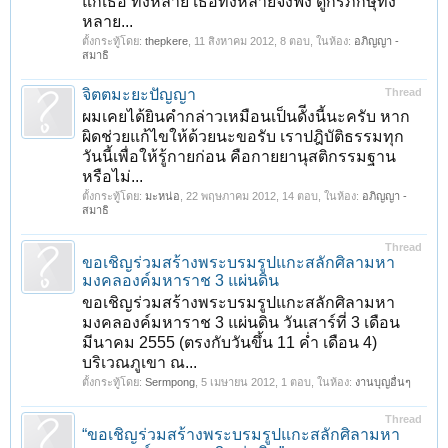
แก่เธอ ทั้งหลาย เธอทั้งหลายจงฟัง ดูกรภิกษุทั้ง
หลาย...
ตั้งกระทู้โดย:
thepkere
,
11 สิงหาคม 2012
, 8 ตอบ, ในห้อง:
อภิญญา -
สมาธิ
จิตตมะยะปัญญา
Thread
ผมเคยได้ยินคำกล่าวเหมือนเป็นดัีงนี้นะครับ หาก
ผิดช่วยแก้ไขให้ด้วยนะขอรับ เราปฎิบัติธรรมทุก
วันนี้เพื่อให้รู้กายก่อน คือกายยานุสติกรรมฐาน
หรือไม่...
ตั้งกระทู้โดย:
มะหน่อ
,
22 พฤษภาคม 2012
, 14 ตอบ, ในห้อง:
อภิญญา -
สมาธิ
Thread
ขอเชิญร่วมสร้างพระบรมรูปแกะสลักศิลามหา
มงคลองค์มหาราช 3 แผ่นดิน
ขอเชิญร่วมสร้างพระบรมรูปแกะสลักศิลามหา
มงคลองค์มหาราช 3 แผ่นดิน วันเสาร์ที่ 3 เดือน
มีนาคม 2555 (ตรงกับวันขึ้น 11 ค่ำ เดือน 4)
บริเวณภูเขา ณ...
ตั้งกระทู้โดย:
Sermpong
,
5 เมษายน 2012
, 1 ตอบ, ในห้อง:
งานบุญอื่นๆ
Thread
“ขอเชิญร่วมสร้างพระบรมรูปแกะสลักศิลามหา