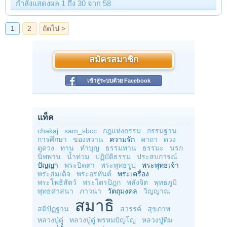
กำลังแสดงผล 1 ถึง 30 จาก 58
สมัครสมาชิก
เข้าสู่ระบบด้วย Facebook
แท็ค
chakaj
sam_sbcc
กฎแห่งกรรม
กรรมฐาน
การศึกษา
ของหวาน
ความรัก
คาถา
ดวง
ดูดวง
ทาน
ทำบุญ
ธรรมทาน
ธรรมะ
นรก
นิพพาน
น้ำท่วม
ปฏิบัติธรรม
ประสบการณ์
ปัญญา
พระปิดตา
พระพุทธรูป
พระพุทธเจ้า
พระสมเด็จ
พระอรหันต์
พระเครื่อง
พระโพธิสัตว์
พระไตรปิฎก
พลังจิต
พุทธภูมิ
พุทธศาสนา
ภาวนา
วัตถุมงคล
วิญญาณ
สมาธิ
สติปัฏฐาน
สวรรค์
สุขภาพ
หลวงปู่ดู่
หลวงปู่ดู่ พรหมปัญโญ
หลวงปู่ทิม