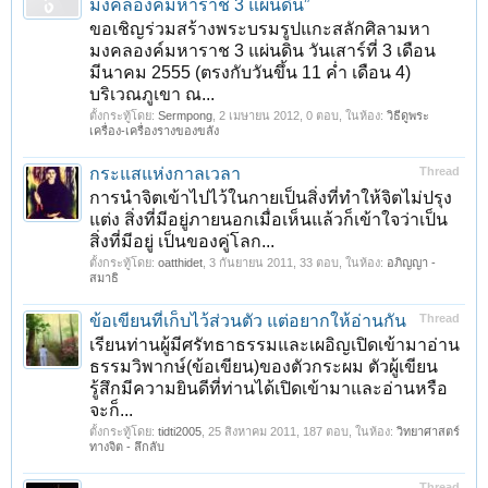
มงคลองค์มหาราช 3 แผ่นดิน”
ขอเชิญร่วมสร้างพระบรมรูปแกะสลักศิลามหา
มงคลองค์มหาราช 3 แผ่นดิน วันเสาร์ที่ 3 เดือน
มีนาคม 2555 (ตรงกับวันขึ้น 11 ค่ำ เดือน 4)
บริเวณภูเขา ณ...
ตั้งกระทู้โดย:
Sermpong
,
2 เมษายน 2012
, 0 ตอบ, ในห้อง:
วิธีดูพระ
เครื่อง-เครื่องรางของขลัง
กระแสแห่งกาลเวลา
Thread
การนำจิตเข้าไปไว้ในกายเป็นสิ่งที่ทำให้จิตไม่ปรุง
แต่ง สิ่งที่มีอยู่ภายนอกเมื่อเห็นแล้วก็เข้าใจว่าเป็น
สิ่งที่มีอยู่ เป็นของคู่โลก...
ตั้งกระทู้โดย:
oatthidet
,
3 กันยายน 2011
, 33 ตอบ, ในห้อง:
อภิญญา -
สมาธิ
ข้อเขียนที่เก็บไว้ส่วนตัว แต่อยากให้อ่านกัน
Thread
เรียนท่านผู้มีศรัทธาธรรมและเผอิญเปิดเข้ามาอ่าน
ธรรมวิพากษ์(ข้อเขียน)ของตัวกระผม ตัวผู้เขียน
รู้สึกมีความยินดีที่ท่านได้เปิดเข้ามาและอ่านหรือ
จะก็...
ตั้งกระทู้โดย:
tidti2005
,
25 สิงหาคม 2011
, 187 ตอบ, ในห้อง:
วิทยาศาสตร์
ทางจิต - ลึกลับ
Thread