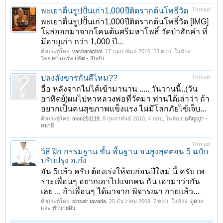
พะเยาตื่นรูปปั้นเก่า1,000ปีติดรากต้นโพธิ์วัด
Thread
พะเยาตื่นรูปปั้นเก่า1,000ปีติดรากต้นโพธิ์วัด [IMG]
โผล่ออกมาจากโคนต้นศรีมหาโพธิ์ วัดป่าสักคำ ที่
มีอายุเก่า กว่า 1,000 ปี...
ตั้งกระทู้โดย:
vacharaphol
,
17 กุมภาพันธ์ 2010
, 23 ตอบ, ในห้อง:
วิทยาศาสตร์ทางจิต - ลึกลับ
ปลงสังขารกันดีไหม??
Thread
อื่อ หลังจากไม่ได้เข้ามานาน ..... วันวานนี้..(วัน
อาทิตย์)ผมไปหาหลวงพ่อที่วัดมา ท่านได้เล่าว่า ถ้า
อยากเป็นคนสุขภาพแข็งแรง ไม่มีโลกภัยไข้เจ็บ...
ตั้งกระทู้โดย:
mon251119
,
8 กุมภาพันธ์ 2010
, 4 ตอบ, ในห้อง:
อภิญญา -
สมาธิ
Thread
วิธี ฝึก กรรมฐาน ขั้น พื้นฐาน จนสูงสุดตอน 5 ฉบับ
ปรับปรุง อ.ก๋ง
อัน 5แล้ว ครับ ต้องเร่งให้จบก่อนปีใหม่ นี้ ครับ เพ
ราะเพื่อนๆ อยากเอาไปแจกคน กัน เอามาว่ากัน
เลย ... ถ้าเพื่อนๆ ได้มาจาก พิจารณา กายแล้ว...
ตั้งกระทู้โดย:
sinsair tavada
,
25 ธันวาคม 2009
, 7 ตอบ, ในห้อง:
ดูดวง
และ ทำนายฝัน