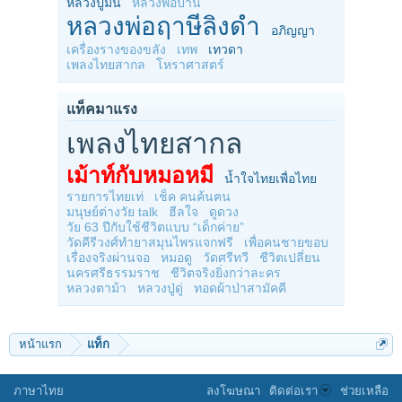
หลวงปู่มั่น
หลวงพ่อปาน
หลวงพ่อฤาษีลิงดำ
อภิญญา
เครื่องรางของขลัง
เทพ
เทวดา
เพลงไทยสากล
โหราศาสตร์
แท็คมาแรง
เพลงไทยสากล
เม้าท์กับหมอหมี
น้ำใจไทยเพื่อไทย
รายการไทยเท่
เช็ค คนค้นฅน
มนุษย์ต่างวัย talk
ฮีลใจ
ดูดวง
วัย 63 ปีกับใช้ชีวิตแบบ “เด็กค่าย”
วัดคีรีวงศ์ทำยาสมุนไพรแจกฟรี
เพื่อคนชายขอบ
เรื่องจริงผ่านจอ
หมอดู
วัดศรีทวี
ชีวิตเปลี่ยน
นครศรีธรรมราช
ชีวิตจริงยิ่งกว่าละคร
หลวงตาม้า
หลวงปู่ดู่
ทอดผ้าป่าสามัคคี
หน้าแรก
แท็ก
ภาษาไทย
ลงโฆษณา
ติดต่อเรา
ช่วยเหลือ