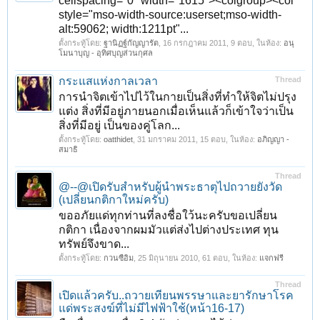
cellspacing="0" width="1615"><colgroup><col
style="mso-width-source:userset;mso-width-
alt:59062; width:1211pt"...
ตั้งกระทู้โดย:
ฐานิฏฐ์กัญญารัต
,
16 กรกฎาคม 2011
, 9 ตอบ, ในห้อง:
อนุ
โมนาบุญ - อุทิศบุญส่วนกุศล
กระแสแห่งกาลเวลา
Thread
การนำจิตเข้าไปไว้ในกายเป็นสิ่งที่ทำให้จิตไม่ปรุง
แต่ง สิ่งที่มีอยู่ภายนอกเมื่อเห็นแล้วก็เข้าใจว่าเป็น
สิ่งที่มีอยู่ เป็นของคู่โลก...
ตั้งกระทู้โดย:
oatthidet
,
31 มกราคม 2011
, 15 ตอบ, ในห้อง:
อภิญญา -
สมาธิ
Thread
@--@เปิดรับสำหรับผู้นำพระธาตุไปถวายยังวัด
(เปลี่ยนกติกาใหม่ครับ)
ขออภัยแด่ทุกท่านที่ลงชื่อใว้นะครับขอเปลี่ยน
กติกา เนื่องจากผมมัวแต่ส่งไปต่างประเทศ ทุน
ทรัพย์จึงขาด...
ตั้งกระทู้โดย:
กวนซือิม
,
25 มิถุนายน 2010
, 61 ตอบ, ในห้อง:
แจกฟรี
Thread
เปิดแล้วครับ..ถวายเทียนพรรษาและยารักษาโรค
1
2
ถัดไป >
แด่พระสงฆ์ที่ไม่มีไฟฟ้าใช้(หน้า16-17)