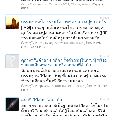
ตั้งกระทู้โดย:
xanxus
,
28 เมษายน 2022
, 32 ตอบ, ในห้อง:
อภิญญา -
สมาธิ
Thread
กรรมฐานเป็ด ธรรมโอวาทของ หลวงปู่หา สุภโร
[IMG] กรรมฐานเป็ด ธรรมโอวาทของ หลวงปู่หา
สุภโร หลวงปู่สอนคนหลายใจ ด้วยเรื่องการปฏิบัติ
ธรรมของเมืองไทยมีอยู่หลายสำนัก หลายวัด...
ตั้งกระทู้โดย:
เสขะ บุคคล
,
25 มกราคม 2016
, 0 ตอบ, ในห้อง:
พุทธ
ศาสนา และ ธรรมะ
Thread
ดูดวงฟรี2คำถาม กติกา ตั้งคำถามในกระทู้ พร้อม
รายละเอียดของท่าน หรือ มาพบที่สำนัก
นักพยากรณ์ประ กอบ แนว ธรรมะ และ สอน
กรรมฐาน วิปัสนา กับผู้ ที่สนใจ ความรู้ ทางธรรม
**ธรรมศึกษา ชั้นตรี วัดธรรมมงคล...
ตั้งกระทู้โดย:
ครูนารีวัน
,
26 กันยายน 2014
, 109 ตอบ, ในห้อง:
บริการรับ
ดูดวง
สมาธิ-วิปัสนา-โสดาบัน
Thread
อยากทราบว่่าสมาธิเป้นฐานของวิปัสนาใช่ไมีครับ
ถ้าเราวิปัสนาผ่านแล้วได้((โสดาบันแล้วสมาธิไม่
จำเป็นไช่ไม๊ครับ เห็นหลายท่านบอกไปนอนทำไม