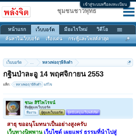
เข้าสู่ระบบหรือลงทะเบียน
ชุมชนชาวพุทธ
หน้าแรก
มีอะไรใหม่
วิดีโอ
เว็บบอร์ด
ค้นหาในเว็บบอร์ด
เรื่องเด่น
กระทู้และโพสต์ล่าสุด
เว็บบอร์ด
...
หลวงพ่อฤๅษีลิงดำ
กฐินป่าละอู 14 พฤศจิกายน 2553
แท็ก:
หลวงพ่อฤาษีลิงดำ
แก้ไข
ชนะ สิริไพโรจน์
ทีมผูัดูแลเว็บบอร์ด
ทีมงาน
ผู้ดูแลเว็บบอร์ด
ผู้สนับสนุนเว็บพลังจิต
สาธุ ขออนุโมทนาเป็นอย่างสูงครับ
เว็บทางนิพพาน
เว็บไซด์ เผยแพร่ ธรรมที่นำไปสู่