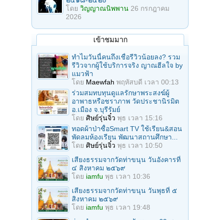
โดย
วิญญาณนิพพาน
26 กรกฎาคม
2026
เข้าชมมาก
ทำไมวันนี้คนถึงเชื่อรีวิวน้อยลง? รวม
รีวิวจากผู้ใช้บริการจริง ญาณฮีลใจ by
แมวฟ้า
โดย
Maewfah
พฤหัสบดี เวลา 00:13
ร่วมสมทบทุนดูแลรักษาพระสงฆ์ผู้
อาพาธหรือชราภาพ วัดประชานิรมิต
อ.เมือง จ.บุรีรัมย์
โดย
ศิษย์รุ่นจิ๋ว
พุธ เวลา 15:16
ทอดผ้าป่าซื้อSmart TV ใช้เรียน&สอน
พัดลมห้องเรียน พัฒนาสถานศึกษา...
โดย
ศิษย์รุ่นจิ๋ว
พุธ เวลา 10:50
เสียงธรรมจากวัดท่าขนุน วันอังคารที่
๔ สิงหาคม ๒๕๖๙
โดย
iamfu
พุธ เวลา 10:36
เสียงธรรมจากวัดท่าขนุน วันพุธที่ ๕
สิงหาคม ๒๕๖๙
โดย
iamfu
พุธ เวลา 19:48