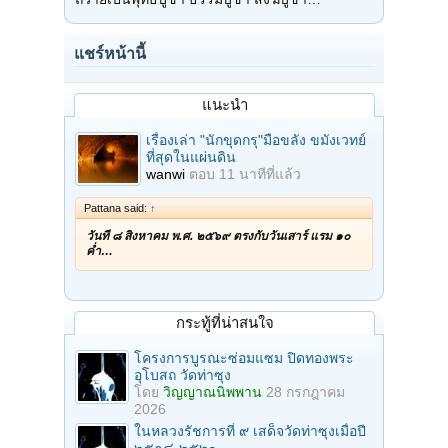
แชร์หน้านี้
แนะนำ
เรื่องเล่า "นักขุดกรุ"มือขลัง ขมังเวทย์
ที่สุดในแผ่นดิน
wanwi
ตอบ
11 นาทีที่แล้ว
Pattana said:
↑
วันที่ ๘ สิงหาคม พ.ศ. ๒๕๖๙ ตรงกับวันเสาร์ แรม ๑๐
ค่ำ…
กระทู้ที่น่าสนใจ
โครงการบูรณะซ่อมแซม ปิดทองพระ
อุโบสถ วัดท่าซุง
โดย
วิญญาณนิพพาน
28 กรกฎาคม
2026
ในหลวงรัชการที่ ๙ เสด็จวัดท่าซุงเมื่อปี
๒๕๑๘-๒๕๒๐