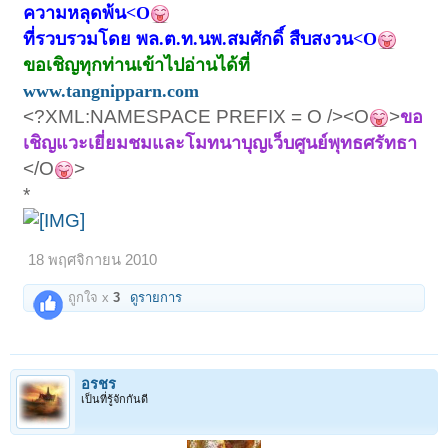
ความหลุดพ้น<O
ที่รวบรวมโดย พล.ต.ท.นพ.สมศักดิ์ สืบสงวน<O
ขอเชิญทุกท่านเข้าไปอ่านได้ที่
www.tangnipparn.com
<?XML:NAMESPACE PREFIX = O /><O
>
ขอ
เชิญแวะเยี่ยมชมและโมทนาบุญเว็บศูนย์พุทธศรัทธา
</O
>
*
18 พฤศจิกายน 2010
ถูกใจ x
3
ดูรายการ
อรชร
เป็นที่รู้จักกันดี