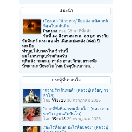
แนะนำ
เรื่องเล่า "นักขุดกรุ"มือขลัง ขมังเวทย์
ที่สุดในแผ่นดิน
Pattana
ตอบ
58 นาทีที่แล้ว
วันที่ ๑๐ สิงหาคม พ.ศ. ๒๕๖๙ ตรงกับ
วันจันทร์ แรม ๑๒ ค่ำ เดือนแปดหลัง (๘๘) ปี
มะเมีย
ทำบุญใส่บาตรในเช้าวันนี้
อนุโมทนาบุญร่วมกันครับ
สุทินนัง วะตะเม ทานัง อาสะวักขะยาวะหัง
นิพพานะ ปัจจะโย โหตุ ปัจจุบันเนกาเล…
กระทู้ที่น่าสนใจ
"ความรักเกินพอดี" (หลวงปู่เหรียญ วร
ลาโภ)
โดย
วิริยะ13
30 กรกฎาคม 2026
"ขาดที่พึ่งที่เคารพเลื่อมใส" (หลวงตาม
หาบัว ญาณสัมปันโน)
โดย
วิริยะ13
29 กรกฎาคม 2026
."อะไรคือเหตุ อะไรคือปัจจัย" (หลวงปู่