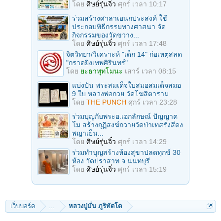
โดย
ศิษย์รุ่นจิ๋ว
ศุกร์ เวลา 10:17
ร่วมสร้างศาลาเอนกประสงค์ ใช้
ประกอบพิธีกรรมทางศาสนา จัด
กิจกรรมของวัดขวาง...
โดย
ศิษย์รุ่นจิ๋ว
ศุกร์ เวลา 17:48
จิตวิทยา/วิเคราะห์ "เด็ก 14" ก่อเหตุสลด
"กราดยิงเทพศิรินทร์"
โดย
ยะธาพุทโมนะ
เสาร์ เวลา 08:15
แบ่งปัน พระสมเด็จใบสมอสมเด็จสมอ
9 ใบ หลวงพ่อกวย วัดโฆสิตาราม
โดย
THE PUNCH
ศุกร์ เวลา 23:28
ร่วมบุญกับพระอ.เอกลักษณ์ ปัญญาค
โม สร้างกุฏิสงฆ์ถวายวัดป่าเทสรังสีดง
พญาเย็น...
โดย
ศิษย์รุ่นจิ๋ว
ศุกร์ เวลา 14:29
ร่วมทําบุญสร้างห้องสุขาปลดทุกข์ 30
ห้อง วัดปราสาท จ.นนทบุรี
โดย
ศิษย์รุ่นจิ๋ว
ศุกร์ เวลา 15:19
เว็บบอร์ด
...
หลวงปู่มั่น ภูริทัตโต