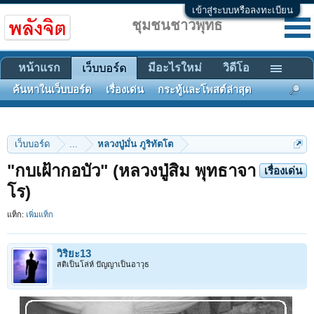
เข้าสู่ระบบหรือลงทะเบียน
ชุมชนชาวพุทธ
หน้าแรก
มีอะไรใหม่
วิดีโอ
เว็บบอร์ด
ค้นหาในเว็บบอร์ด
เรื่องเด่น
กระทู้และโพสต์ล่าสุด
เว็บบอร์ด
...
หลวงปู่มั่น ภูริทัตโต
"กบเฝ้ากอบัว" (หลวงปู่สิม พุทธาจา
เรื่องเด่น
โร)
แท็ก:
เพิ่มแท็ก
วิริยะ13
สติเป็นโล่ห์ ปัญญาเป็นอาวุธ