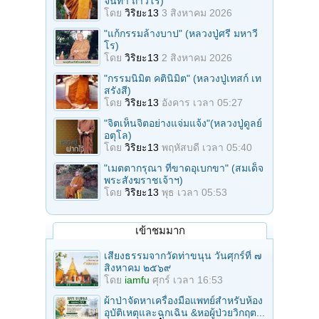
จันทา ถาวโร)
โดย
วิริยะ13
3 สิงหาคม 2026
"แก้กรรมล้างบาป" (หลวงปู่ศรี มหาวี
โร)
โดย
วิริยะ13
2 สิงหาคม 2026
"กรรมนิมิต คตินิมิต" (หลวงปู่เทสก์ เท
สรังสี)
โดย
วิริยะ13
อังคาร เวลา 05:27
"จิตเห็นจิตอย่างแจ่มแจ้ง"(หลวงปู่ดูลย์
อตุโล)
โดย
วิริยะ13
พฤหัสบดี เวลา 05:40
"เมตตากรุณา ที่ขาดอุเบกขา" (สมเด็จ
พระสังฆราชเจ้าฯ)
โดย
วิริยะ13
พุธ เวลา 05:53
เข้าชมมาก
เสียงธรรมจากวัดท่าขนุน วันศุกร์ที่ ๗
สิงหาคม ๒๕๖๙
โดย
iamfu
ศุกร์ เวลา 16:53
ผ้าป่าจัดหาเครื่องมือแพทย์สำหรับห้อง
อุบัติเหตุและฉุกเฉิน &หอผู้ป่วยวิกฤต...