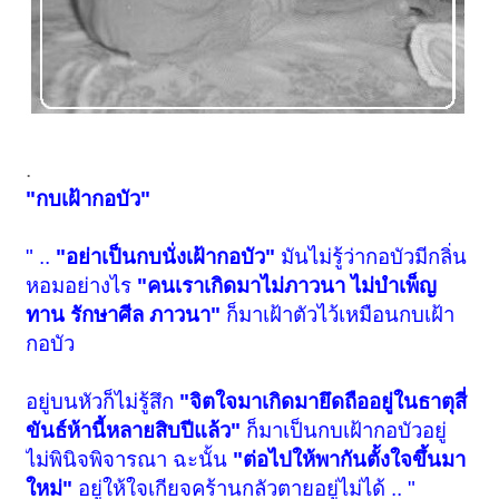
.
"กบเฝ้ากอบัว"
" ..
"อย่าเป็นกบนั่งเฝ้ากอบัว"
มันไม่รู้ว่ากอบัวมีกลิ่น
หอมอย่างไร
"คนเราเกิดมาไม่ภาวนา ไม่บำเพ็ญ
ทาน รักษาศีล ภาวนา"
ก็มาเฝ้าตัวไว้เหมือนกบเฝ้า
กอบัว
อยู่บนหัวก็ไม่รู้สึก
"จิตใจมาเกิดมายึดถืออยู่ในธาตุสี่
ขันธ์ห้านี้หลายสิบปีแล้ว"
ก็มาเป็นกบเฝ้ากอบัวอยู่
ไม่พินิจพิจารณา ฉะนั้น
"ต่อไปให้พากันตั้งใจขึ้นมา
ใหม่"
อยู่ให้ใจเกียจคร้านกลัวตายอยู่ไม่ได้ .. "