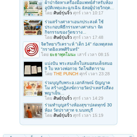
ผ้าป่าจัดหาเครื่องมือแพทย์สำหรับห้อง
อุบัติเหตุและฉุกเฉิน &หอผู้ป่วยวิกฤต...
โดย
ศิษย์รุ่นจิ๋ว
ศุกร์ เวลา 10:17
ร่วมสร้างศาลาเอนกประสงค์ ใช้
ประกอบพิธีกรรมทางศาสนา จัด
กิจกรรมของวัดขวาง...
โดย
ศิษย์รุ่นจิ๋ว
ศุกร์ เวลา 17:48
จิตวิทยา/วิเคราะห์ "เด็ก 14" ก่อเหตุสลด
"กราดยิงเทพศิรินทร์"
โดย
ยะธาพุทโมนะ
เสาร์ เวลา 08:15
แบ่งปัน พระสมเด็จใบสมอสมเด็จสมอ
9 ใบ หลวงพ่อกวย วัดโฆสิตาราม
โดย
THE PUNCH
ศุกร์ เวลา 23:28
ร่วมบุญกับพระอ.เอกลักษณ์ ปัญญาค
โม สร้างกุฏิสงฆ์ถวายวัดป่าเทสรังสีดง
พญาเย็น...
โดย
ศิษย์รุ่นจิ๋ว
ศุกร์ เวลา 14:29
ร่วมทําบุญสร้างห้องสุขาปลดทุกข์ 30
ห้อง วัดปราสาท จ.นนทบุรี
โดย
ศิษย์รุ่นจิ๋ว
ศุกร์ เวลา 15:19