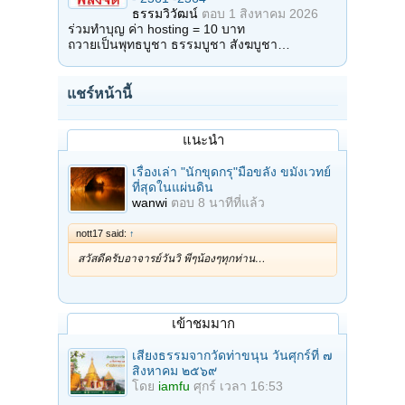
ธรรมวิวัฒน์
ตอบ
1 สิงหาคม 2026
ร่วมทำบุญ ค่า hosting = 10 บาท
ถวายเป็นพุทธบูชา ธรรมบูชา สังฆบูชา…
แชร์หน้านี้
แนะนำ
เรื่องเล่า "นักขุดกรุ"มือขลัง ขมังเวทย์
ที่สุดในแผ่นดิน
wanwi
ตอบ
8 นาทีที่แล้ว
nott17 said:
↑
สวัสดีครับอาจารย์วันวิ พี่ๆน้องๆทุกท่าน…
เข้าชมมาก
เสียงธรรมจากวัดท่าขนุน วันศุกร์ที่ ๗
สิงหาคม ๒๕๖๙
โดย
iamfu
ศุกร์ เวลา 16:53