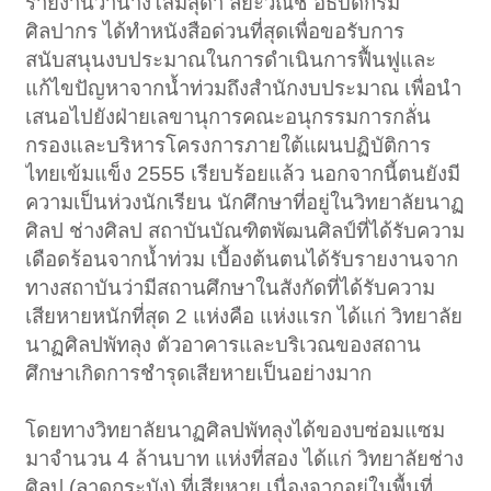
รายงานว่านางโสมสุดา ลียะวณิช อธิบดีกรม
ศิลปากร ได้ทำหนังสือด่วนที่สุดเพื่อขอรับการ
สนับสนุนงบประมาณในการดำเนินการฟื้นฟูและ
แก้ไขปัญหาจากน้ำท่วมถึงสำนักงบประมาณ เพื่อนำ
เสนอไปยังฝ่ายเลขานุการคณะอนุกรรมการกลั่น
กรองและบริหารโครงการภายใต้แผนปฏิบัติการ
ไทยเข้มแข็ง 2555 เรียบร้อยแล้ว นอกจากนี้ตนยังมี
ความเป็นห่วงนักเรียน นักศึกษาที่อยู่ในวิทยาลัยนาฏ
ศิลป ช่างศิลป สถาบันบัณฑิตพัฒนศิลป์ที่ได้รับความ
เดือดร้อนจากน้ำท่วม เบื้องต้นตนได้รับรายงานจาก
ทางสถาบันว่ามีสถานศึกษาในสังกัดที่ได้รับความ
เสียหายหนักที่สุด 2 แห่งคือ แห่งแรก ได้แก่ วิทยาลัย
นาฏศิลปพัทลุง ตัวอาคารและบริเวณของสถาน
ศึกษาเกิดการชำรุดเสียหายเป็นอย่างมาก
โดยทางวิทยาลัยนาฏศิลปพัทลุงได้ของบซ่อมแซม
มาจำนวน 4 ล้านบาท แห่งที่สอง ได้แก่ วิทยาลัยช่าง
ศิลป (ลาดกระบัง) ที่เสียหาย เนื่องจากอยู่ในพื้นที่