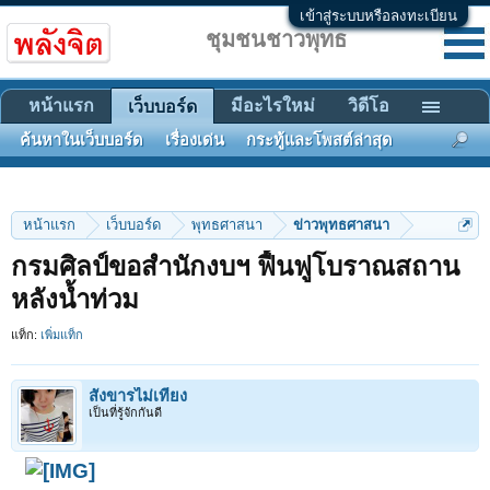
เข้าสู่ระบบหรือลงทะเบียน
ชุมชนชาวพุทธ
หน้าแรก
มีอะไรใหม่
วิดีโอ
เว็บบอร์ด
ค้นหาในเว็บบอร์ด
เรื่องเด่น
กระทู้และโพสต์ล่าสุด
หน้าแรก
เว็บบอร์ด
พุทธศาสนา
ข่าวพุทธศาสนา
กรมศิลป์ขอสำนักงบฯ ฟื้นฟูโบราณสถาน
หลังน้ำท่วม
แท็ก:
เพิ่มแท็ก
สังขารไม่เที่ยง
เป็นที่รู้จักกันดี