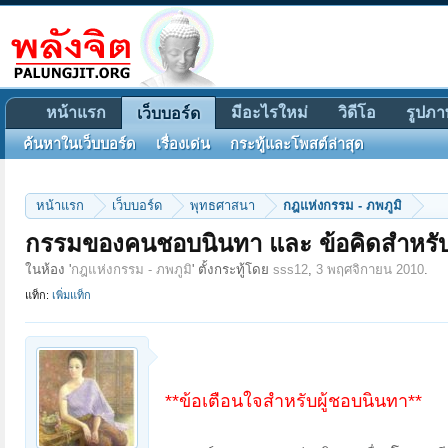
หน้าแรก
มีอะไรใหม่
วิดีโอ
รูปภา
เว็บบอร์ด
ค้นหาในเว็บบอร์ด
เรื่องเด่น
กระทู้และโพสต์ล่าสุด
หน้าแรก
เว็บบอร์ด
พุทธศาสนา
กฎแห่งกรรม - ภพภูมิ
กรรมของคนชอบนินทา และ ข้อคิดสำหรั
ในห้อง '
กฎแห่งกรรม - ภพภูมิ
' ตั้งกระทู้โดย
sss12
,
3 พฤศจิกายน 2010
.
แท็ก:
เพิ่มแท็ก
**ข้อเตือนใจสำหรับผู้ชอบนินทา**