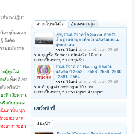
องค์พระปฏิมา
จากเว็บพลังจิต
อัพเดทล่าสุด
าะใครๆก็คงเคย
เชิญร่วมบริจาคซื้อ Server สำหรับ
เป็นฐานข้อมูล เพื่อเว็บพลังจิตเผยแผ่
้ จึงคิด
พุทธศาสนา
ุกรมฉบับราช
ธรรมวิวัฒน์
ตอบ
เสาร์ เวลา 23:48
ร่วมบุญซื้อ Server เวปพลังจิต 10 บาท
ถวายเป็นพุทธบูชา สาธุครับ…
ร่วมบริจาค ค่า Hosting ของเว็บ
พลังจิต ปี 2552 ...2558 -2559 -2560
ะผู้พูดไม่
- 2561 -2564
บหลัง
ทั้งๆที่เขา
ธรรมวิวัฒน์
ตอบ
เสาร์ เวลา 23:48
ร่วมทำบุญ ค่า hosting = 10 บาท
หลัง หรือนำ
ถวายเป็นพุทธบูชา ธรรมบูชา สังฆบูชา…
เกียรติ เสียความ
ณะหรือกับบุคคล
แชร์หน้านี้
ินทานั้น ทุก
รื่องผสม หาก
แนะนำ
นแสดงอาการออก