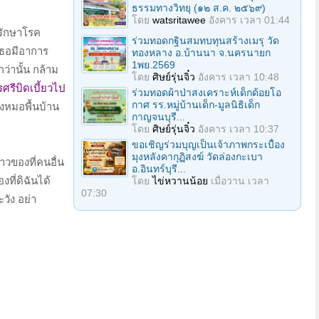
ธรรมทางวิทยุ (๑๒ ส.ค. ๒๕๖๙)
โดย
watsritawee
อังคาร เวลา 01:44
อรักษาโรค
ร่วมทอดกฐินสมทบทุนสร้างเมรุ วัด
 เธอมีอาการ
ทองหลาง อ.บ้านนา จ.นครนายก
1พย.2569
่านั้น กล้าม
โดย
ศิษย์รุ่นจิ๋ว
อังคาร เวลา 10:48
ศรีบิดเบี้ยวไป
ร่วมทอดผ้าป่าสงเคราะห์เด็กด้อยโอ
กาศ รร.หมู่บ้านเด็ก-มูลนิธิเด็ก
งหมอพื้นบ้าน
กาญจนบุรี...
โดย
ศิษย์รุ่นจิ๋ว
อังคาร เวลา 10:37
ขอเชิญร่วมบุญเป็นเจ้าภาพกระเบื้อง
มุงหลังคากุฏิสงฆ์ วัดล่องกะเบา
าวของที่คนอื่น
อ.อินทร์บุรี...
งที่ดิฉันได้
โดย
ไข่หวานน้อย
เมื่อวาน เวลา
07:30
วัง อย่า