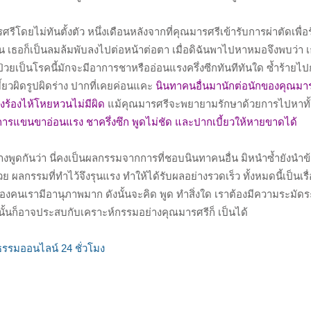
รศรีโดยไม่ทันตั้งตัว หนึ่งเดือนหลังจากที่คุณมารศรีเข้ารับการผ่าตัดเพื่
บดิฉัน เธอก็เป็นลมล้มพับลงไปต่อหน้าต่อตา เมื่อดิฉันพาไปหาหมอจึงพบว่า
เป็นโรคนี้มักจะมีอาการชาหรืออ่อนแรงครึ่งซีกทันทีทันใด ซ้ำร้ายไปกว
บี้ยวผิดรูปผิดร่าง ปากที่เคยค่อนแคะ
นินทาคนอื่นมานักต่อนักของคุณมาร
ังร้องไห้โหยหวนไม่มีผิด
แม้คุณมารศรีจะพยายามรักษาด้วยการไปหาทั้
ารแขนขาอ่อนแรง ชาครึ่งซึก พูดไม่ชัด และปากเบี้ยวให้หายขาดได้
างพูดกันว่า นี่คงเป็นผลกรรมจากการที่ชอบนินทาคนอื่น มิหนำซ้ำยังนำข้
ผลกรรมที่ทำไว้จึงรุนแรง ทำให้ได้รับผลอย่างรวดเร็ว ทั้งหมดนี้เป็นเรื่อ
คนเรามีอานุภาพมาก ดังนั้นจะคิด พูด ทำสิ่งใด เราต้องมีความระมัดระ
นั้นก็อาจประสบกับเคราะห์กรรมอย่างคุณมารศรีก็ เป็นได้
รรมออนไลน์ 24 ชั่วโมง