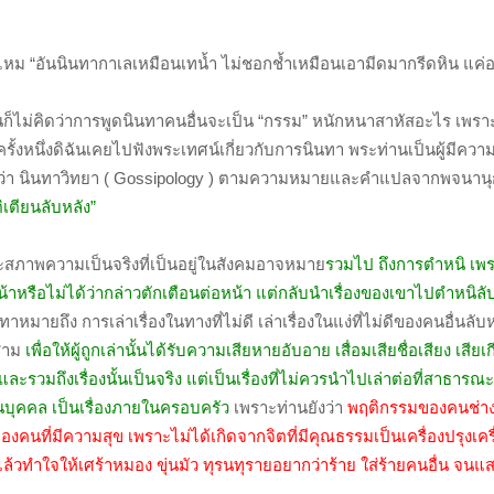
ไหม “อันนินทากาเลเหมือนเทน้ำ ไม่ชอกช้ำเหมือนเอามีดมากรีดหิน แค่
ดิฉันก็ไม่คิดว่าการพูดนินทาคนอื่นจะเป็น “กรรม” หนักหนาสาหัสอะไร เพร
รั้งหนึ่งดิฉันเคยไปฟังพระเทศน์เกี่ยวกับการนินทา พระท่านเป็นผู้มีความรู
หัวว่า นินทาวิทยา ( Gossipology ) ตามความหมายและคำแปลจากพจนาน
ิเตียนลับหลัง”
ะสภาพความเป็นจริงที่เป็นอยู่ในสังคมอาจหมาย
รวมไป ถึงการตำหนิ เพรา
าหรือไม่ได้ว่ากล่าวตักเตือนต่อหน้า แต่กลับนำเรื่องของเขาไปตำหนิลั
ทาหมายถึง การเล่าเรื่องในทางที่ไม่ดี เล่าเรื่องในแง่ที่ไม่ดีของคนอื่นลับ
่สาม
เพื่อให้ผู้ถูกเล่านั้นได้รับความเสียหายอับอาย เสื่อมเสียชื่อเสียง เสีย
ง และรวมถึงเรื่องนั้นเป็นจริง แต่เป็นเรื่องที่ไม่ควรนำไปเล่าต่อที่สาธาร
ส่วนบุคคล เป็นเรื่องภายในครอบครัว
เพราะท่านยังว่า
พฤติกรรมของคนช่างน
องคนที่มีความสุข เพราะไม่ได้เกิดจากจิตที่มีคุณธรรมเป็นเครื่องปรุงเค
น แล้วทำใจให้เศร้าหมอง ขุ่นมัว ทุรนทุรายอยากว่าร้าย ใส่ร้ายคนอื่น จ