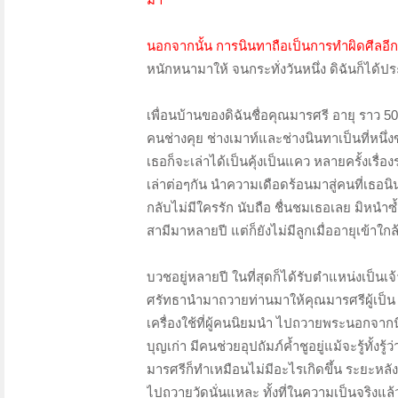
นอกจากนั้น การนินทาถือเป็นการทำผิดศีลอีก
หนักหนามาให้ จนกระทั่งวันหนึ่ง ดิฉันก็ได้
เพื่อนบ้านของดิฉันชื่อคุณมารศรี อายุ ราว 5
คนช่างคุย ช่างเมาท์และช่างนินทาเป็นที่หน
เธอก็จะเล่าได้เป็นคุ้งเป็นแคว หลายครั้งเรื่อง
เล่าต่อๆกัน นำความเดือดร้อนมาสู่คนที่เธอนิ
กลับไม่มีใครรัก นับถือ ชื่นชมเธอเลย มิหนำ
สามีมาหลายปี แต่ก็ยังไม่มีลูกเมื่ออายุเข
บวชอยู่หลายปี ในที่สุดก็ได้รับตำแหน่งเป็นเจ้า
ศรัทธานำมาถวายท่านมาให้คุณมารศรีผู้เป็น
เครื่องใช้ที่ผู้คนนิยมนำ ไปถวายพระนอกจากนี
บุญเก่า มีคนช่วยอุปถัมภ์ค้ำชูอยู่แม้จะรู้ทั้ง
มารศรีก็ทำเหมือนไม่มีอะไรเกิดขึ้น ระยะหลัง
ไปถวายวัดนั่นแหละ ทั้งที่ในความเป็นจริงแล้ว