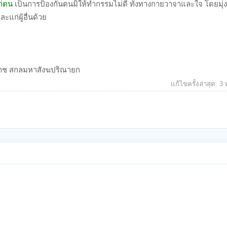
ก่ตน
เป็นการป้องกันตนมิให้ทำกรรมไม่ดี ทั้งทางกายวาจาและใจ โดยมุ่ง
ก่ผู้อื่นด้วย
ราช สกลมหาสังฆปริณายก
แก้ไขครั้งล่าสุด:
3 