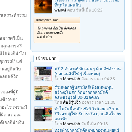
เรื่องเล่า "นักขุดกรุ"มือขลัง ขมังเวทย์
ที่สุดในแผ่นดิน
wanwi
ตอบ
วันนี้เมื่อ 10:22
นำพาเคราะห์กรรม
Khamphee said:
↑
วัตถุมงคล ถือเป็น สิ่งมงคล
สักการะอย่างหนึ่ง
แต่ ที่ เป็น…
ุณมารศรีเป็น
ากคุณมารศรี
ที่ได้ฟังก็นำไป
เข้าชมมาก
ตุการณ์” แต่
ฟรี 2 คำถาม! ทักแม่นๆ ด้วยสีพลังงาน
นอยู่กินกับ
(บอกแค่สีที่ใช่ รู้เรื่องหมด)...
ะตลอดชีวิต
โดย
Maewfah
อังคาร เวลา 04:33
ร่วมทอดกฐินสามัคคีเพื่อสมทบทุน
ของที่ผู้มี
สร้างอุโบสถ วัดปากตกสามัคคี
จ.เพชรบูรณ์ 30-31ตค.69
็นข้าวของ
โดย
ศิษย์รุ่นจิ๋ว
อังคาร เวลา 11:05
ากอะไร เพราะมี
ทำไมวันนี้คนถึงเชื่อรีวิวน้อยลง? รวม
รีวิวจากผู้ใช้บริการจริง ญาณฮีลใจ by
ี่ผิด แต่คุณ
แมวฟ้า
ด้เธอก็นำเงิน
โดย
Maewfah
วันนี้เมื่อ 00:13
ทอดผ้าป่าสามัคคีสมทบกองทุนเผยแผ่