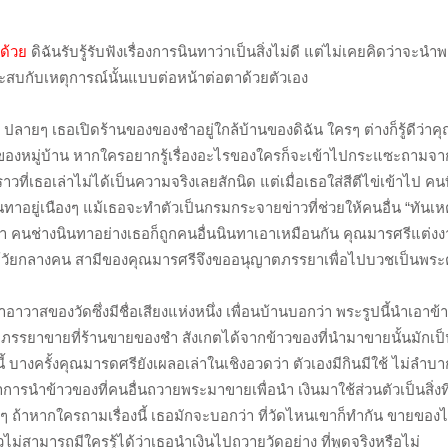
ด้วย
ดิฉันรับรู้รับฟังเรื่องการนินทาว่าเป็นสิ่งไม่ดี แต่ไม่เคยคิดว่าจะ
ประสบกับเหตุการณ์นั้นแบบต่อหน้าต่อตาด้วยตัวเอง
0 ปลายๆ เธอเปิดร้านของของชำอยู่ใกล้บ้านของดิฉัน ใครๆ ต่างก็รู้ดีว่าค
ึ่งของหมู่บ้าน หากใครอยากรู้เรื่องอะไรของใครก็จะเข้าไปกระแซะถามจ
ราวที่เธอเล่าไม่ได้เป็นความจริงเลยสักนิด แต่เมื่อเธอใส่สีตีไข่เข้าไป คน
นทาอยู่เนืองๆ แม้เธอจะทำตัวเป็นกรมกระจายข่าวที่ช่วยให้คนอื่น “ทันเห
ซ้ำ คนช่างนินทาอย่างเธอก็ถูกคนอื่นนินทาเอาเหมือนกัน คุณมารศรีแต่งงา
้าใกล้วัยกลางคน สามีของคุณมารศรีจึงขออนุญาตภรรยาเพื่อไปบวชเป็นพร
อาวาสของวัดซึ่งมีชื่อเสียงแห่งหนึ่ง เพื่อนบ้านบอกว่า พระรูปนี้นำเอาข้าว
 ภรรยาขายที่ร้านขายของชำ สังเกตได้จากข้าวของที่นำมาขายนั้นมักเป
้ บางครั้งคุณมารดศรียังเผลอเล่าในเชิงอวดว่า ตัวเองมีกินมีใช้ ไม่ลำบ
รู้ว่าการนำข้าวของที่คนอื่นถวายพระมาขายเพื่อนำ เงินมาใช้ส่วนตัวเป็นสิ่งท
ๆ ถ้าหากใครถามเรื่องนี้ เธอมักจะบอกว่า ที่วัดไหนเขาก็ทำกัน ขายของไ
ไม่สามารถมีใครรู้ได้ว่าเธอนำเงินไปถวายวัดอย่าง ที่พูดจริงหรือไม่