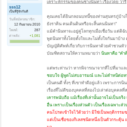
เคราะห์กรรมของคนช่างนินทา เรื่องโดย วารี
sss12
เป็นที่รู้จักกันดี
คุณเคยได้ยินกลอนบทนี้ของท่านสุนทรภู่บ้าง
วันที่สมัครสมาชิก:
ยังราคิน คนเดินดินหรือจะสิ้นคนนินทา”
12 กันยายน 2010
โพสต์:
287
แม้คำนินทาจะอยู่คู่โลกทุกเมื่อเชื่อวัน แต่
ค่าพลัง:
+1,081
พูดนินทาทั้งโดยตั้งใจและไม่ตั้งใจกันมาบ้าง ค
บัญญัติศัพท์เกี่ยวกับการนินทาด้วยคำชวน
บัณฑิตสถานให้ความหมายว่า
นินทาคือ “คำต
แต่พระท่านว่า หากพิจารณาจากที่ไปที่มาแล
ชอบใจ ผู้พูดไม่สบอารมณ์ และไม่ตำหนิต่อหน้
เป็นคนดี ทั้งๆ ที่เขาทำดีอยู่แล้ว เพราะการนิน
เรื่องที่ไม่ดีของบุคคลที่สองไปเล่าต่อบุคคลที
เคารพนับถือ แม้เรื่องที่เล่านั้นอาจไม่เป็นจริ
อื่น เพราะเป็นเรื่องส่วนตัว เป็นเรื่องเฉพาะ
คนโปรดเข้าใจไว้ด้วยว่า มิใช่เป็นพฤติกรรมข
แต่เป็นเชื่อของกิเลสชนิดหนึ่งเป็นตัวกระตุ้
มา