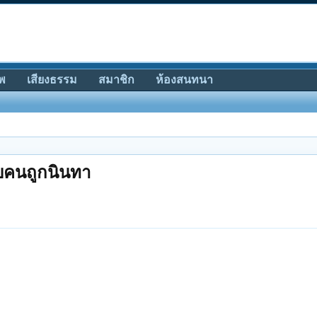
พ
เสียงธรรม
สมาชิก
ห้องสนทนา
บคนถูกนินทา