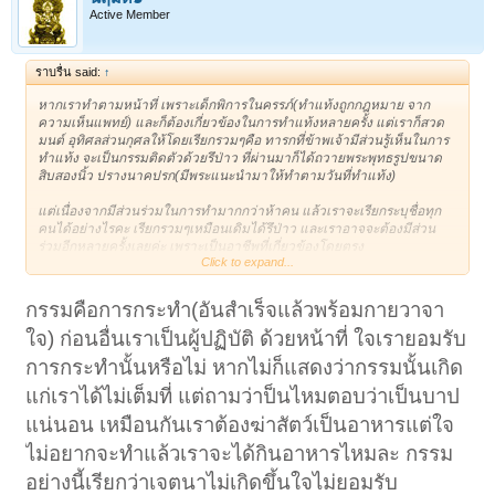
Active Member
ราบรื่น said:
↑
หากเราทำตามหน้าที่ เพราะเด็กพิการในครรภ์(ทำแท้งถูกกฎหมาย จาก
ความเห็นแพทย์) และก็ต้องเกี่ยวข้องในการทำแท้งหลายครั้ง แต่เราก็สวด
มนต์ อุทิศลส่วนกุศลให้โดยเรียกรวมๆคือ ทารกที่ข้าพเจ้ามีส่วนรู้เห็นในการ
ทำแท้ง จะเป็นกรรมติดตัวด้วยรึป่าว ที่ผ่านมาก็ได้ถวายพระพุทธรูปขนาด
สิบสองนิ้ว ปรางนาคปรก(มีพระแนะนำมาให้ทำตามวันที่ทำแท้ง)
แต่เนื่องจากมีส่วนร่วมในการทำมากกว่าห้าคน แล้วเราจะเรียกระบุชื่อทุก
คนได้อย่างไรคะ เรียกรวมๆเหมือนเดิมได้รึป่าว และเราอาจจะต้องมีส่วน
ร่วมอีกหลายครั้งเลยค่ะ เพราะเป็นอาชีพที่เกี่ยวข้องโดยตรง
Click to expand...
ใจก็ไม่เคยอยากให้เค้าตายเลย แต่มันเป็นหน้าที่ เด็กๆจะเข้าใจเราบ้างรึป่าว
คะ
กรรมคือการกระทำ(อันสำเร็จแล้วพร้อมกายวาจา
ใจ) ก่อนอื่นเราเป็นผู้ปฏิบัติ ด้วยหน้าที่ ใจเรายอมรับ
การกระทำนั้นหรือไม่ หากไม่ก็แสดงว่ากรรมนั้นเกิด
แก่เราได้ไม่เต็มที่ แต่ถามว่าป็นไหมตอบว่าเป็นบาป
แน่นอน เหมือนกันเราต้องฆ่าสัตว์เป็นอาหารแต่ใจ
ไม่อยากจะทำแล้วเราจะได้กินอาหารไหมละ กรรม
อย่างนี้เรียกว่าเจตนาไม่เกิดขึ้นใจไม่ยอมรับ