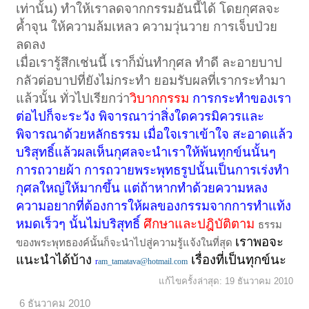
เท่านั้น) ทำให้เราลดจากกรรมอันนี้ได้ โดยกุศลจะ
ค้ำจุน ให้ความล้มเหลว ความวุ่นวาย การเจ็บป่วย
ลดลง
เมื่อเรารู้สึกเช่นนี้ เราก็มั่นทำกุศล ทำดี ละอายบาป
กลัวต่อบาปที่ยังไม่กระทำ ยอมรับผลที่เรากระทำมา
แล้วนั้น ทั่วไปเรียกว่า
วิบากกรรม
การกระทำของเรา
ต่อไปก็จะระวัง พิจารณาว่าสิ่งใดควรมิควรและ
พิจารณาด้วยหลักธรรม เมื่อใจเราเข้าใจ สะอาดแล้ว
บริสุทธิ์แล้วผลเห็นกุศลจะนำเราให้พ้นทุกข์นนั้นๆ
การถวายผ้า การถวายพระพุทธรูปนั้นเป็นการเร่งทำ
กุศลใหญ่ให้มากขึ้น แต่ถ้าหากทำด้วยความหลง
ความอยากที่ต้องการให้ผลของกรรมจากการทำแท้ง
หมดเร็วๆ นั้นไม่บริสุทธิ์
ศึกษาและปฎิบัติตาม
ธรรม
เราพอจะ
ของพระพุทธองค์นั้นก็จะนำไปสู่ความรู้แจ้งในที่สุด
แนะนำได้บ้าง
เรื่องที่เป็นทุกข์นะ
r
am_tamatava@hotmail.com
แก้ไขครั้งล่าสุด:
19 ธันวาคม 2010
6 ธันวาคม 2010