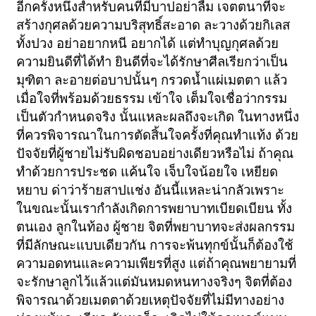
อีกครั้งหนึ่งสำหรับคนที่มีบาปอย่าลืม เจตตนาที่จะ
สร้างกุศลด้วยความบริสุทธิ์สะอาด ละวางด้วยกิเลส
ทั้งปวง อย่าอยากหนี อยากได้ แต่ทำบุญกุศลด้วย
ความยินดีที่ได้ทำ ยินดีที่จะได้รักษาศีลเรียกว่าเป็น
มุฑิตา ละอายต่อบาปนั้นๆ กรวดน้ำแผ่เมตตา แล้ว
เมื่อใจที่พร้อมด้วยธรรม เข้าใจ เต็มใจเชื่อว่ากรรม
เป็นตัวกำหนดจริง นั้นแหละผลถึงจะเกิด ในทางหนึ่ง
ที่ควรพิจารณาในการตัดสิ้นใจครั้งที่คุณทำแท้ง ด้วย
ปัจจัยที่ผู้ชายไม่รับผิดชอบอย่างเดียวหรือไม่ ถ้าคุณ
ทำด้วยการประชด แค้นใจ เจ็บใจน้อยใจ เหยียด
หยาบ ด่าว่าร้ายสาปแช่ง อันนี้แหละน่ากลัวเพราะ
ในขณะนั้นเรากำลังเกิดการพยาบาทเบียดเบียน ทั้ง
ตนเอง ลูกในท้อง ผู้ชาย จิตที่พยาบาทจะส่งผลกรรม
ที่มีลักษณะแบบเดียวกัน การจะพ้นทุกข์นั้นก็ต้องใช้
ความอดทนและความเพียรที่สูง แต่ถ้าคุณพยายามที่
จะรักษาลูกไว้แล้วแต่มันหมดหนทางจริงๆ จิตที่ต้อง
พิจารณาด้วยเมตตาด้วยเหตุปัจจัยที่ไม่มีทางอย่าง