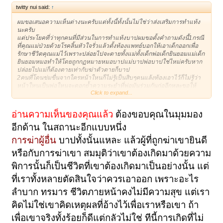
twitty nui said:
↑
ผมขอเสนอความเห็นต่างนะครับแต่ทั้งนี้ทั้งนั้นไม่ใช่ว่าส่งเสริมการทำแท้ง
นะครับ
แต่ประโยคที่ว่าทุกคนที่มีส่วนในการทำแท้งบาปผมขอตั้งคำถามดังนี้1กรณี
ที่คุณแม่ป่วยด้วยโรคลิ้นหัวใจรั่วแล้วตั้งท้องแพทย์บอกให้เอาเด็กออกเพื่อ
รักษาชีวิตคุณแม่ไว้เพราะปล่อยไปจะตายทั้งแม่ทั้งเด็กพ่อเด็กยินยอมแม่เด็ก
ยินยอมหมอทำให้โดยถูกกฏหมายหมอบาปแม่บาปพ่อบาปใช่ไหม่ครับหาก
ปล่อยไปแม่ก็ต้องตายเท่ากับฆ่าตัวตายก็บาป
2คนที่โดนข่มขื่นจากใครหน้าใหนก็ไม่รู้เป็นสิบๆคนแล้งท้องเอาไว้ก็ไม่รู้ว่า
หน้าใหนเป็นพ่อใหนจะตอกย้ำความระยำที่พ่อมันร่วมกันก่ออีกหละขอให้
Click to expand...
สมมุติว่าเป็นญาติเป็นน้องสาวคุณโดนแบบนั้นนะคุณยังจะเก็บเด็กคนนั้นไว้
ไหมหากผมให้น้องเอาเด็กออกผมก็บาปน้องผมก็บาปหมอก็บาป
3ที่กล่าวมาทั้งหมดนี้ผมแค่อยากให้การพูดการเขียนอะไรบางอย่างให้คำนึง
อ่านความเห็นของคุณแล้ว
ต้องขอบคุณในมุมมอง
ถึงผลที่จะกระทบต่อสังคมบ้างอย่างคุณหมอที่ท่านมีหน้าที่ทำงานบางครั้ง
อีกด้าน ในสถานะอีกแบบหนึ่ง
ท่านก็หลีกเลี่ยงไม่ได้ครอบครัวบางครอบครัวก็อาจจะมีเหตุจำเป็นในด้าน
สุขภาพจึงไม่ควรเหมารวมไปเสียหมดผมไม่เคยเห็นด้วยกับการทำแท้งและ
การฆ่าผู้อื่น
บาปทั้งนั้นแหละ แล้วผู้ที่ถูกฆ่าเขายินดี
ไม่เคยมีส่วนร่วมกับการทำแท้งเลยแต่เหรียญมันมีสองด้านเสมอผมว่าควร
ไปแก้ปัญหาที่ต้นเหตุมากกว่าเริ่มจากตอนนี้เลยคกลับไปดูแลคนใกล้ตัวแล้ว
หรือกับการฆ่าเขา สมมุติว่าเขาต้องเกิดมาด้วยความ
ขยายวงกว้างออกไปเพื่อสังคมอุดมธรรม
พิการนั้นก็เป็นชีวิตที่เขาต้องเกิดมาเป็นอย่างนั้น แต่
ก่อนที่จะประณามใครว่าดีชั่ว หันมองดูตัวว่าเราดีพร้อมพอหรือยัง
ที่เราทั้งหลายตัดสินใจว่าควรเอาออก เพราะอะไร
ลำบาก ทรมาร ชีวิตภายหน้าคงไม่มีความสุข แต่เรา
คิดไม่ใช่เขาคิดเหตุผลที่อ้างไว้เพื่อเราหรือเขา ถ้า
เพื่อเขาจริงทั้งร้อยก็ดีแต่กลัวไม่ใช่ ทีนี้การเกิดที่ไม่