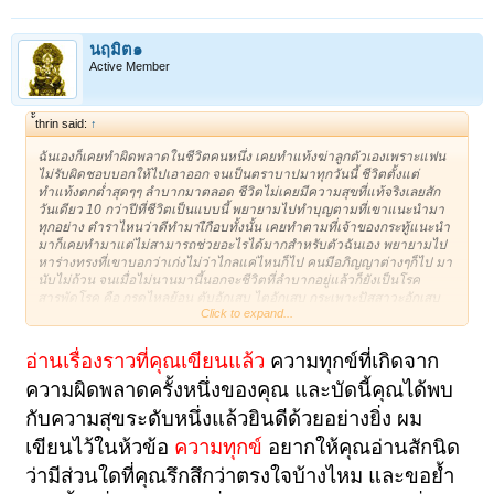
นฤมิต๑
Active Member
้้thrin said:
↑
ฉันเองก็เคยทำผิดพลาดในชีวิตคนหนึ่ง เคยทำแท้งฆ่าลูกตัวเองเพราะแฟน
ไม่รับผิดชอบบอกให้ไปเอาออก จนเป็นตราบาปมาทุกวันนี้ ชีวิตตั้งแต่
ทำแท้งตกต่ำสุดๆๆ ลำบากมาตลอด ชีวิตไม่เคยมีความสุขที่แท้จริงเลยสัก
วันเดียว 10 กว่าปีที่ชีวิตเป็นแบบนี้ พยายามไปทำบุญตามที่เขาแนะนำมา
ทุกอย่าง ตำราไหนว่าดีทำมาเืกือบทั้งนั้น เคยทำตามที่เจ้าของกระทู้แนะนำ
มาก็เคยทำมาแต่ไม่สามารถช่วยอะไรได้มากสำหรับตัวฉันเอง พยายามไป
หาร่างทรงที่เขาบอกว่าเก่งไม่ว่าไกลแค่ไหนก็ไป คนมีอภิญญาต่างๆก็ไป มา
นับไม่ถ้วน จนเมื่อไม่นานมานี้นอกจะชีวิตที่ลำบากอยู่แล้วก็ยังเป็นโรค
สารพัดโรค คือ กรดไหลย้อน ตับอักเสบ ไตอักเสบ กระเพาะปัสสาวะอักเสบ
Click to expand...
กระเพาะอาหารอักเสบ ซีสหน้าอก ซีสมดลูก ซีสรังไข่ เจ็บปวดทรมานไปทั้ง
ตัว นั่งก็เจ็บ นอนก็เจ็บ เดินก็เจ็บ จนได้เข้ามาอ่านเจอมีคนในเวบพลังจิต
เขาแนะนำเวบ บ้านสวนพีระมิด ก็ยังไม่ค่อยสนใจศึกษาดู จนไปเจอคน
อ่านเรื่องราวที่คุณเขียนแล้ว
ความทุกข์ที่เกิดจาก
เข้าไปโพศต์ไว้ในเวบ กลุ่มเตือนภัยเขากะลาจึงได้เข้าไปศึกษาอย่างจริงจัง
ความผิดพลาดครั้งหนึ่งของคุณ และบัดนี้คุณได้พบ
และได้พบว่าที่นั้นคือทางออก สำหรับตัวเอง เพราะหลังจะที่กลับจะบ้านสวน
พีระมิดแล้วชีวิต ฉันเองก็มีความสุขขึ้นกว่าเมื่อก่อนเยอะ จึงอยากให้ทุกคนที่
กับความสุขระดับหนึ่งแล้วยินดีด้วยอย่างยิ่ง ผม
กำลังมีความทุกข์ฉันแนะนำให้เข้าไปดู
เวบบ้านสวนพีระมิด(รายการคุย
ไปแจกไป) แล้วพวกคุณจะพบคำตอบว่าทำไมฉันจึงพยายามแนะนำ
เขียนไว้ในห้วข้อ
ความทุกข์
อยากให้คุณอ่านสักนิด
voravee_pat@hotmail.com
ว่ามีส่วนใดที่คุณรึกสึกว่าตรงใจบ้างไหม และขอย้ำ