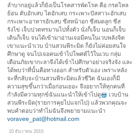
ลำบากอยู่แล้วก็ยังเป็นโรคสารพัดโรค คือ กรดไหล
ย้อน ตับอักเสบ ไตอักเสบ กระเพาะปัสสาวะอักเสบ
กระเพาะอาหารอักเสบ ซีสหน้าอก ซีสมดลูก ซีส
รังไข่ เจ็บปวดทรมานไปทั้งตัว นั่งก็เจ็บ นอนก็เจ็บ
เดินก็เจ็บ จนได้เข้ามาอ่านเจอมีคนในเวบพลังจิต
เขาแนะนำเวบ บ้านสวนพีระมิด ก็ยังไม่ค่อยสนใจ
ศึกษาดู จนไปเจอคนเข้าไปโพศต์ไว้ในเวบ กลุ่ม
เตือนภัยเขากะลาจึงได้เข้าไปศึกษาอย่างจริงจัง และ
ได้พบว่าที่นั้นคือทางออก สำหรับตัวเอง เพราะหลัง
จะที่กลับจะบ้านสวนพีระมิดแล้วชีวิต ฉันเองก็มี
ความสุขขึ้นกว่าเมื่อก่อนเยอะ จึงอยากให้ทุกคนที่
กำลังมีความทุกข์ฉันแนะนำให้เข้าไปดู
เวบบ้าน
สวนพีระมิด(รายการคุยไปแจกไป) แล้วพวกคุณจะ
พบคำตอบว่าทำไมฉันจึงพยายามแนะนำ
voravee_pat@hotmail.com
10 ธันวาคม 2010