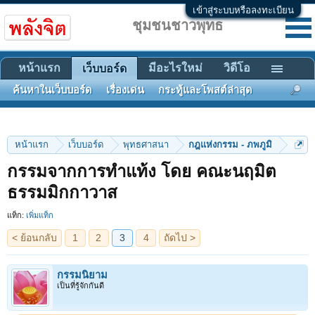
เข้าสู่ระบบหรือลงทะเบียน
ชุมชนชาวพุทธ
หน้าแรก
มีอะไรใหม่
วิดีโอ
เว็บบอร์ด
ค้นหาในเว็บบอร์ด
เรื่องเด่น
กระทู้และโพสต์ล่าสุด
หน้าแรก
เว็บบอร์ด
พุทธศาสนา
กฎแห่งกรรม - ภพภูมิ
กรรมจากการทำแท้ง โดย คณะนฤมิต
< ย้อนกลับ
1
2
3
4
ถัดไป >
ธรรมมิกกาวาส
แท็ก:
เพิ่มแท็ก
กรรมนิยาม
เป็นที่รู้จักกันดี