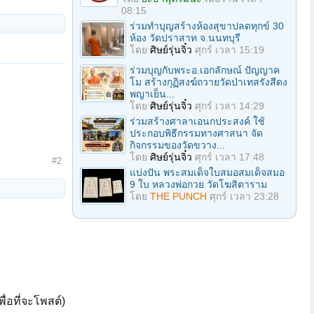
08:15
ร่วมทําบุญสร้างห้องสุขาปลดทุกข์ 30
ห้อง วัดปราสาท จ.นนทบุรี
โดย
ศิษย์รุ่นจิ๋ว
ศุกร์ เวลา 15:19
ร่วมบุญกับพระอ.เอกลักษณ์ ปัญญาค
โม สร้างกุฏิสงฆ์ถวายวัดป่าเทสรังสีดง
พญาเย็น...
โดย
ศิษย์รุ่นจิ๋ว
ศุกร์ เวลา 14:29
ร่วมสร้างศาลาเอนกประสงค์ ใช้
ประกอบพิธีกรรมทางศาสนา จัด
กิจกรรมของวัดขวาง...
โดย
ศิษย์รุ่นจิ๋ว
ศุกร์ เวลา 17:48
#2
แบ่งปัน พระสมเด็จใบสมอสมเด็จสมอ
9 ใบ หลวงพ่อกวย วัดโฆสิตาราม
โดย
THE PUNCH
ศุกร์ เวลา 23:28
ื่อที่จะโพสต์)