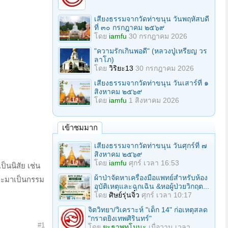
เสียงธรรมจากวัดท่าขนุน วันพฤหัสบดี
ที่ ๓๐ กรกฎาคม ๒๕๖๙
โดย
iamfu
30 กรกฎาคม 2026
"ความรักเกินพอดี" (หลวงปู่เหรียญ วร
ลาโภ)
โดย
วิริยะ13
30 กรกฎาคม 2026
เสียงธรรมจากวัดท่าขนุน วันเสาร์ที่ ๑
สิงหาคม ๒๕๖๙
โดย
iamfu
1 สิงหาคม 2026
เข้าชมมาก
เสียงธรรมจากวัดท่าขนุน วันศุกร์ที่ ๗
สิงหาคม ๒๕๖๙
โดย
iamfu
ศุกร์ เวลา 16:53
็นนิสัย เช่น
ผ้าป่าจัดหาเครื่องมือแพทย์สำหรับห้อง
ักจะมาเป็นกรรม
อุบัติเหตุและฉุกเฉิน &หอผู้ป่วยวิกฤต...
โดย
ศิษย์รุ่นจิ๋ว
ศุกร์ เวลา 10:17
จิตวิทยา/วิเคราะห์ "เด็ก 14" ก่อเหตุสลด
"กราดยิงเทพศิรินทร์"
#1
โดย
ยะธาพุทโมนะ
เมื่อวาน เวลา