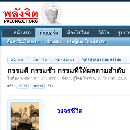
หน้าแรก
มีอะไรใหม่
วิดีโอ
รูปภา
เว็บบอร์ด
ค้นหาในเว็บบอร์ด
เรื่องเด่น
กระทู้และโพสต์ล่าสุด
หน้าแรก
เว็บบอร์ด
พุทธศาสนา
พุทธศาสนา และ ธรรมะ
กรรมดี กรรมชั่ว กรรมที่ให้ผลตามลำดับ
ในห้อง '
พุทธศาสนา และ ธรรมะ
' ตั้งกระทู้โดย
โทรจิต
,
15 กันยายน 2010
.
แท็ก:
สมาธิ
สวรรค์
แก้ไข
วงจรชีวิต