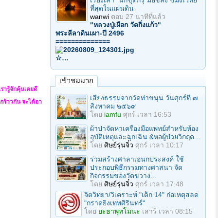
เรื่องเล่า "นักขุดกรุ"มือขลัง ขมังเวทย์
ที่สุดในแผ่นดิน
wanwi
ตอบ
27 นาทีที่แล้ว
"หลวงปู่เผือก วัดกิ่งแก้ว"
พระลีลาดินเผา-ปี 2496
==============
☆…
เข้าชมมาก
ารู้จักคุ้นเคยดี
เสียงธรรมจากวัดท่าขนุน วันศุกร์ที่ ๗
แตกร้าวกัน จะได้อา
สิงหาคม ๒๕๖๙
โดย
iamfu
ศุกร์ เวลา 16:53
ผ้าป่าจัดหาเครื่องมือแพทย์สำหรับห้อง
อุบัติเหตุและฉุกเฉิน &หอผู้ป่วยวิกฤต...
โดย
ศิษย์รุ่นจิ๋ว
ศุกร์ เวลา 10:17
ร่วมสร้างศาลาเอนกประสงค์ ใช้
ประกอบพิธีกรรมทางศาสนา จัด
กิจกรรมของวัดขวาง...
โดย
ศิษย์รุ่นจิ๋ว
ศุกร์ เวลา 17:48
จิตวิทยา/วิเคราะห์ "เด็ก 14" ก่อเหตุสลด
"กราดยิงเทพศิรินทร์"
โดย
ยะธาพุทโมนะ
เสาร์ เวลา 08:15