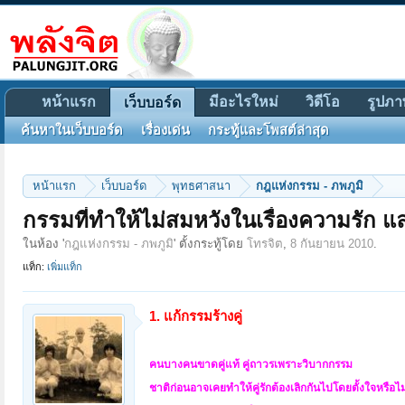
หน้าแรก
มีอะไรใหม่
วิดีโอ
รูปภา
เว็บบอร์ด
ค้นหาในเว็บบอร์ด
เรื่องเด่น
กระทู้และโพสต์ล่าสุด
หน้าแรก
เว็บบอร์ด
พุทธศาสนา
กฎแห่งกรรม - ภพภูมิ
กรรมที่ทำให้ไม่สมหวังในเรื่องความรัก แ
ในห้อง '
กฎแห่งกรรม - ภพภูมิ
' ตั้งกระทู้โดย
โทรจิต
,
8 กันยายน 2010
.
แท็ก:
เพิ่มแท็ก
1. แก้กรรมร้างคู่
คนบางคนขาดคู่แท้ คู่ถาวรเพราะวิบากกรรม
ชาติก่อนอาจเคยทำให้คู่รักต้องเลิกกันไปโดยตั้งใจหรือไม