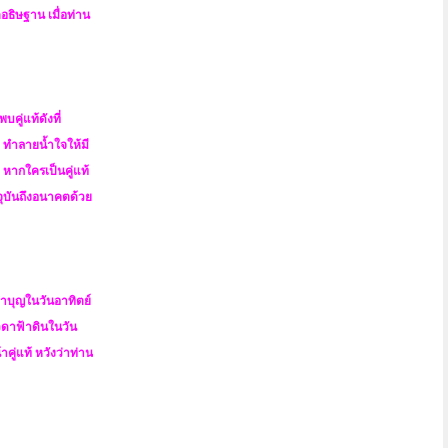
อธิษฐาน เมื่อท่าน
คู่แท้ดังที่
ย ทำลายน้ำใจให้มี
 หากใครเป็นคู่แท้
จุบันถึงอนาคตด้วย
ทำบุญในวันอาทิตย์
วดาฟ้าดินในวัน
คู่แท้ หวังว่าท่าน