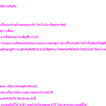
หรือร่วมมือกัน
ป็นประจำสม่ำเสมอ ทุกกเช้า วันเว้นวัน หรือทุกอาทิตย์
ุก 3 เดือน
ากนั้นสวดทุกวันเพ็ญขึ้น 15 ค่ำ
วาห์ ออกแรงหรือออกเงินช่วยงานแต่งงานของคู่บ่าวสาวที่ไม่รวยนัก ไม่จำเป็นต้องเป็นคู่ที่เร
ู่รักทุกคู่ มิว่าจะรู้จักกันดีหรือไม่ ช่วยให้คู่รักเขาได้สมรักหรือได้เข้าใจกัน ไม่ทำให้เขา
นชะตา เมื่อมาครองคู่ด้วยกันแล้ว
ยเสมอ หรืออาจมีความลุ่ม ๆ ดอน ๆ ก้าวหน้าช้า
้จริงไม่ได้ ให้แก้กรรม ดังนี้
รงแทนเงินก็ได้ นำข้าวของไปบริจาคคนยากไร้ ไปอาสาช่วยงานบุญที่วัด