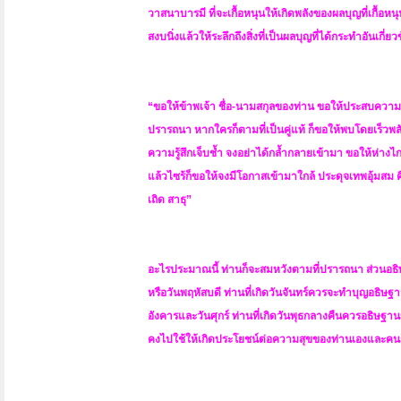
วาสนาบารมี ที่จะเกื้อหนุนให้เกิดพลังของผลบุญที่เกื้อห
สงบนิ่งแล้วให้ระลึกถึงสิ่งที่เป็นผลบุญที่ได้กระทำอันเกี่
“ขอให้ข้าพเจ้า ชื่อ-นามสกุลของท่าน ขอให้ประสบความสุ
ปรารถนา หากใครก็ตามที่เป็นคู่แท้ ก็ขอให้พบโดยเร็วพล
ความรู้สึกเจ็บช้ำ จงอย่าได้กล้ำกลายเข้ามา ขอให้ห่างไ
แล้วไซร้ก็ขอให้จงมีโอกาสเข้ามาใกล้ ประดุจเทพอุ้มสม 
เถิด สาธุ”
อะไรประมาณนี้ ท่านก็จะสมหวังตามที่ปรารถนา ส่วนอธิษ
หรือวันพฤหัสบดี ท่านที่เกิดวันจันทร์ควรจะทำบุญอธิษ
อังคารและวันศุกร์ ท่านที่เกิดวันพุธกลางคืนควรอธิษฐา
คงไปใช้ให้เกิดประโยชน์ต่อความสุขของท่านเองและคนรอ