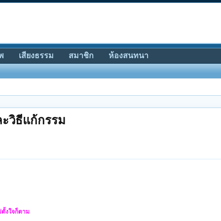
พ
เสียงธรรม
สมาชิก
ห้องสนทนา
ละวิธีแก้กรรม
่ตั้งใจก็ตาม