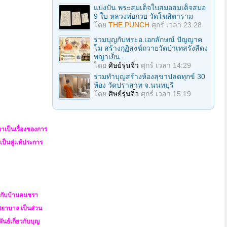
แบ่งปัน พระสมเด็จใบสมอสมเด็จสมอ
9 ใบ หลวงพ่อกวย วัดโฆสิตาราม
โดย
THE PUNCH
ศุกร์ เวลา 23:28
ร่วมบุญกับพระอ.เอกลักษณ์ ปัญญาค
โม สร้างกุฏิสงฆ์ถวายวัดป่าเทสรังสีดง
พญาเย็น...
โดย
ศิษย์รุ่นจิ๋ว
ศุกร์ เวลา 14:29
ร่วมทําบุญสร้างห้องสุขาปลดทุกข์ 30
ห้อง วัดปราสาท จ.นนทบุรี
โดย
ศิษย์รุ่นจิ๋ว
ศุกร์ เวลา 15:19
อมาเป็นเรื่องของการ
เป็นคู่แท้ประการ
ุญกับบ้านคนชรา
พยาบาล เป็นส่วน
นธ์เกี่ยวกับบุญ