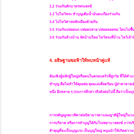
3.2 ร่วมกันตักบาตรพระสงฆ์
3.3 ไปไหว้พระ ทำบุญเติมน้ำมันตะเกียงร่วมกัน
3.4 ไปไหว้ศาลหลักเมืองด้วยกัน
3.5 ร่วมกันปล่อยนก ปล่อยปลาย ปล่อยหอยขม โดบไปซื้อป
3.6 ร่วมกันล้างบ้าน จัดบ้านใหม่ ไหว้พระที่บ้าน ไหว้เจ้าท
4. อธิษฐานขอฟ้าให้พบหน้าคู่แท้
ต้องฟังผู้หลักผู้ใหญ่หรือคนในครอบครัวที่สูงวัย ที่ให้คำ
ทำบุญ คือไม่ทำให้คุณพ่อ คุณแม่เดือดร้อน ปู่ย่าตายายเด
หนึ่ง อีกหลาย ๆ ประการที่กล่าวถึงดังต่อไปนี้ ถือว่าเป็นบ
การกตัญญูกตเวทิตาต่อบิดามารดาและญาติผู้ใหญ่ในวงศ์
การบริจาค หรือการทำบุญให้กับโรงพยาบาลสงฆ์ การบริจ
สำคุญที่จะเป็นบุญแรง เป็นบุญใหญ่ หนุนนำให้เกิดความสุ