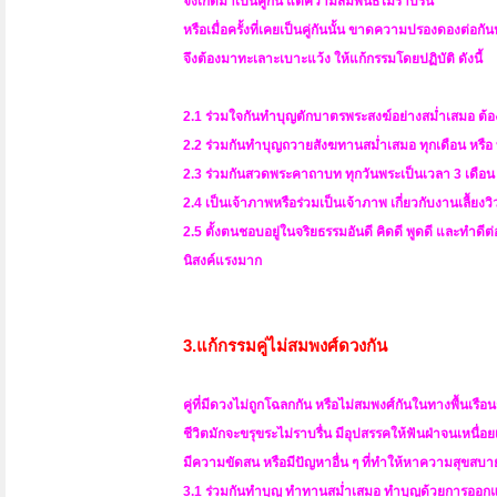
จึงเกิดมาเป็นคู่กัน แต่ความสัมพันธ์ไม่ราบรื่น
หรือเมื่อครั้งที่เคยเป็นคู่กันนั้น ขาดความปรองดองต่อกัน
จึงต้องมาทะเลาะเบาะแว้ง ให้แก้กรรมโดยปฏิบัติ ดังนี้
2.1 ร่วมใจกันทำบุญตักบาตรพระสงฆ์อย่างสม่ำเสมอ ต้องเ
2.2 ร่วมกันทำบุญถวายสังฆทานสม่ำเสมอ ทุกเดือน หรือ ท
2.3 ร่วมกันสวดพระคาถาบท ทุกวันพระเป็นเวลา 3 เดือน จ
2.4 เป็นเจ้าภาพหรือร่วมเป็นเจ้าภาพ เกี่ยวกับงานเลื้ยงวิ
2.5 ตั้งตนชอบอยู่ในจริยธรรมอันดี คิดดี พูดดี และทำดีต่อค
นิสงค์แรงมาก
3.แก้กรรมคู่ไม่สมพงศ์ดวงกัน
คู่ที่มีดวงไม่ถูกโฉลกกัน หรือไม่สมพงศ์กันในทางพื้นเรือ
ชีวิตมักจะขรุขระไม่ราบรื่น มีอุปสรรคให้ฟันฝ่าจนเหนื่อ
มีความขัดสน หรือมีปัญหาอื่น ๆ ที่ทำให้หาความสุขสบายแท
3.1 ร่วมกันทำบุญ ทำทานสม่ำเสมอ ทำบุญด้วยการออกแ