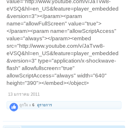
value="http://www.youtube.com/v/JaTvw8-
eVSQ&hl=en_US&feature=player_embedded
&version=3"></param><param
name="allowFullScreen" value="true">
</param><param name="allowScriptAccess"
value="always"></param><embed
src="http://www.youtube.com/v/JaTvw8-
eVSQ&hl=en_US&feature=player_embedded
&version=3" type="application/x-shockwave-
flash" allowfullscreen="true"
allowScriptAccess="always" width="640"
height="390"></embed></object>
13 มกราคม 2011
ถูกใจ x
6
ดูรายการ