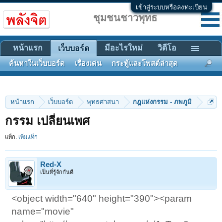
เข้าสู่ระบบหรือลงทะเบียน
ชุมชนชาวพุทธ
หน้าแรก
มีอะไรใหม่
วิดีโอ
เว็บบอร์ด
ค้นหาในเว็บบอร์ด
เรื่องเด่น
กระทู้และโพสต์ล่าสุด
หน้าแรก
เว็บบอร์ด
พุทธศาสนา
กฎแห่งกรรม - ภพภูมิ
กรรม เปลี่ยนเพศ
แท็ก:
เพิ่มแท็ก
Red-X
เป็นที่รู้จักกันดี
<object width="640" height="390"><param
name="movie"