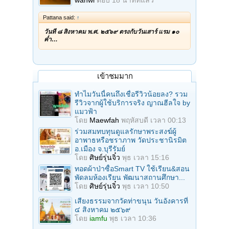
Pattana said:
↑
วันที่ ๘ สิงหาคม พ.ศ. ๒๕๖๙ ตรงกับวันเสาร์ แรม ๑๐
ค่ำ…
เข้าชมมาก
ทำไมวันนี้คนถึงเชื่อรีวิวน้อยลง? รวม
รีวิวจากผู้ใช้บริการจริง ญาณฮีลใจ by
แมวฟ้า
โดย
Maewfah
พฤหัสบดี เวลา 00:13
ร่วมสมทบทุนดูแลรักษาพระสงฆ์ผู้
อาพาธหรือชราภาพ วัดประชานิรมิต
อ.เมือง จ.บุรีรัมย์
โดย
ศิษย์รุ่นจิ๋ว
พุธ เวลา 15:16
ทอดผ้าป่าซื้อSmart TV ใช้เรียน&สอน
พัดลมห้องเรียน พัฒนาสถานศึกษา...
โดย
ศิษย์รุ่นจิ๋ว
พุธ เวลา 10:50
เสียงธรรมจากวัดท่าขนุน วันอังคารที่
๔ สิงหาคม ๒๕๖๙
โดย
iamfu
พุธ เวลา 10:36