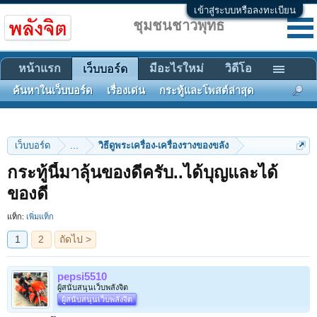
เข้าสู่ระบบหรือลงทะเบียน
ชุมชนชาวพุทธ
หน้าแรก
มีอะไรใหม่
วิดีโอ
เว็บบอร์ด
ค้นหาในเว็บบอร์ด
เรื่องเด่น
กระทู้และโพสต์ล่าสุด
เว็บบอร์ด
...
วิธีดูพระเครื่อง-เครื่องรางของขลัง
กระทู้นี้มาลุ้นของดีครับ..ได้บุญและได้
1
2
ถัดไป >
ของดี
แท็ก:
เพิ่มแท็ก
pepsi5510
ผู้สนับสนุนเว็บพลังจิต
ผู้สนับสนุนเว็บพลังจิต