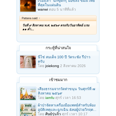
เรื่องเล่า "นักขุดกรุ"มือขลัง ขมังเวทย์
ที่สุดในแผ่นดิน
wanwi
ตอบ
5 นาทีที่แล้ว
Pattana said:
↑
วันที่ ๙ สิงหาคม พ.ศ. ๒๕๖๙ ตรงกับวันอาทิตย์ แรม
๑๑ ค่ำ…
กระทู้ที่น่าสนใจ
นี่ไช่ สมเด็จ 100 ปี วัดระฆัง รึป่าว
ครับ
โดย
joiekong
2 สิงหาคม 2026
เข้าชมมาก
เสียงธรรมจากวัดท่าขนุน วันศุกร์ที่ ๗
สิงหาคม ๒๕๖๙
โดย
iamfu
ศุกร์ เวลา 16:53
ผ้าป่าจัดหาเครื่องมือแพทย์สำหรับห้อง
อุบัติเหตุและฉุกเฉิน &หอผู้ป่วยวิกฤต...
โดย
ศิษย์รุ่นจิ๋ว
ศุกร์ เวลา 10:17