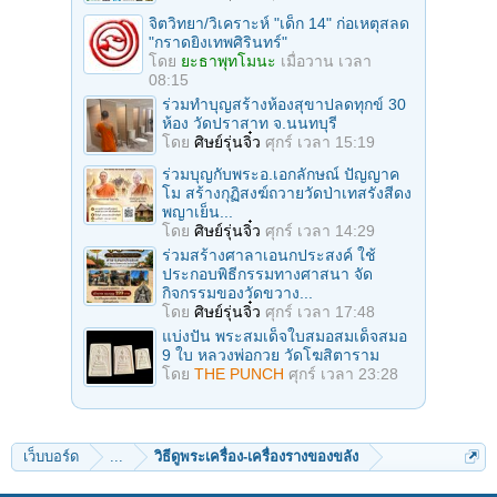
จิตวิทยา/วิเคราะห์ "เด็ก 14" ก่อเหตุสลด
"กราดยิงเทพศิรินทร์"
โดย
ยะธาพุทโมนะ
เมื่อวาน เวลา
08:15
ร่วมทําบุญสร้างห้องสุขาปลดทุกข์ 30
ห้อง วัดปราสาท จ.นนทบุรี
โดย
ศิษย์รุ่นจิ๋ว
ศุกร์ เวลา 15:19
ร่วมบุญกับพระอ.เอกลักษณ์ ปัญญาค
โม สร้างกุฏิสงฆ์ถวายวัดป่าเทสรังสีดง
พญาเย็น...
โดย
ศิษย์รุ่นจิ๋ว
ศุกร์ เวลา 14:29
ร่วมสร้างศาลาเอนกประสงค์ ใช้
ประกอบพิธีกรรมทางศาสนา จัด
กิจกรรมของวัดขวาง...
โดย
ศิษย์รุ่นจิ๋ว
ศุกร์ เวลา 17:48
แบ่งปัน พระสมเด็จใบสมอสมเด็จสมอ
9 ใบ หลวงพ่อกวย วัดโฆสิตาราม
โดย
THE PUNCH
ศุกร์ เวลา 23:28
เว็บบอร์ด
...
วิธีดูพระเครื่อง-เครื่องรางของขลัง