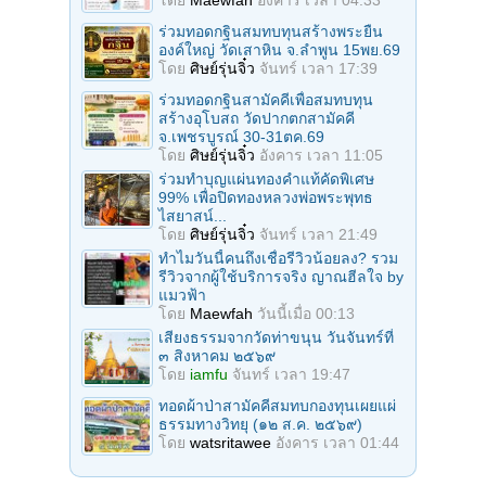
ร่วมทอดกฐินสมทบทุนสร้างพระยืน
องค์ใหญ่ วัดเสาหิน จ.ลําพูน 15พย.69
โดย
ศิษย์รุ่นจิ๋ว
จันทร์ เวลา 17:39
ร่วมทอดกฐินสามัคคีเพื่อสมทบทุน
สร้างอุโบสถ วัดปากตกสามัคคี
จ.เพชรบูรณ์ 30-31ตค.69
โดย
ศิษย์รุ่นจิ๋ว
อังคาร เวลา 11:05
ร่วมทําบุญแผ่นทองคำแท้คัดพิเศษ
99% เพื่อปิดทองหลวงพ่อพระพุทธ
ไสยาสน์...
โดย
ศิษย์รุ่นจิ๋ว
จันทร์ เวลา 21:49
ทำไมวันนี้คนถึงเชื่อรีวิวน้อยลง? รวม
รีวิวจากผู้ใช้บริการจริง ญาณฮีลใจ by
แมวฟ้า
โดย
Maewfah
วันนี้เมื่อ 00:13
เสียงธรรมจากวัดท่าขนุน วันจันทร์ที่
๓ สิงหาคม ๒๕๖๙
โดย
iamfu
จันทร์ เวลา 19:47
ทอดผ้าป่าสามัคคีสมทบกองทุนเผยแผ่
ธรรมทางวิทยุ (๑๒ ส.ค. ๒๕๖๙)
โดย
watsritawee
อังคาร เวลา 01:44