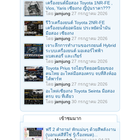
เครื่องยนต์มือสอง Toyota 1NR-FE ,
Vios, Yaris เซียงกง ญี่ปุ่นราคา???
โดย
jamjung
27 กรกฎาคม 2026
รีวิวเครื่องยนต์ Toyota 2NR-FE
เครื่องยนต์ยอดนิยม ประหยัดน้ำมัน
มือสอง เซียงกง
โดย
jamjung
27 กรกฎาคม 2026
เจาะลึกการทำงานของรถยนต์ Hybrid
ระบบเครื่องยนต์ มอเตอร์ไฟฟ้า
แบตเตอรี่ และเกียร์
โดย
jamjung
27 กรกฎาคม 2026
Toyota Prius รถไฮบริดยอดนิยมของ
คนไทย อะไหล่มือสองครบ จบที่สิงห์ออ
โต้พาร์ท
โดย
jamjung
27 กรกฎาคม 2026
อะไหล่เซียงกง Toyota Seinta มือสอง
ครบ จบ ที่เดียว
โดย
jamjung
30 กรกฎาคม 2026
เข้าชมมาก
ฟรี 2 คำถาม! ทักแม่นๆ ด้วยสีพลังงาน
(บอกแค่สีที่ใช่ รู้เรื่องหมด)...
โดย
Maewfah
อังคาร เวลา 04:33