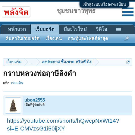
เข้าสู่ระบบหรือลงทะเบียน
ชุมชนชาวพุทธ
หน้าแรก
มีอะไรใหม่
วิดีโอ
เว็บบอร์ด
ค้นหาในเว็บบอร์ด
เรื่องเด่น
กระทู้และโพสต์ล่าสุด
เว็บบอร์ด
...
ลงประกาศ ซื้อ-ขาย หรือทั่วไป
กราบหลวงพ่อฤาษีลิงดำ
แท็ก:
เพิ่มแท็ก
ubon2555
เป็นที่รู้จักกันดี
https://youtube.com/shorts/hQwcpNxWt14?
si=E-CMVzsG1i50ijXY