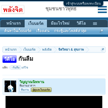
เข้าสู่ระบบหรือลงทะเบียน
ชุมชนชาวพุทธ
หน้าแรก
มีอะไรใหม่
วิดีโอ
เว็บบอร์ด
ค้นหาในเว็บบอร์ด
เรื่องเด่น
กระทู้และโพสต์ล่าสุด
หน้าแรก
เว็บบอร์ด
พลังจิต
จิตวิทยา & สุขภาพ
กันลืม
วีดีโอ
แท็ก:
กันลืม
แก้ไข
วิญญาณนิพพาน
ทีมงานอาสาฯ
ทีมงาน
ผู้ดูแลเว็บบอร์ด