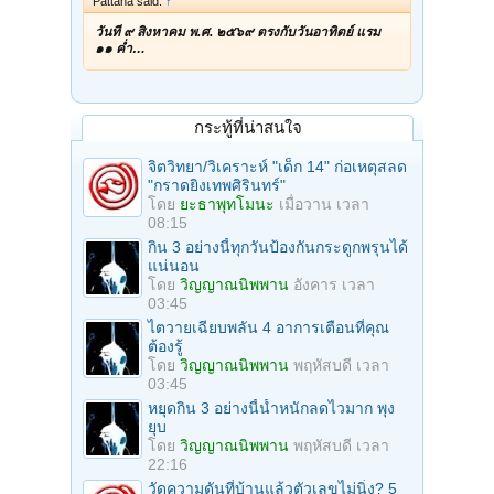
Pattana said:
↑
วันที่ ๙ สิงหาคม พ.ศ. ๒๕๖๙ ตรงกับวันอาทิตย์ แรม
๑๑ ค่ำ…
กระทู้ที่น่าสนใจ
จิตวิทยา/วิเคราะห์ "เด็ก 14" ก่อเหตุสลด
"กราดยิงเทพศิรินทร์"
โดย
ยะธาพุทโมนะ
เมื่อวาน เวลา
08:15
กิน 3 อย่างนี้ทุกวันป้องกันกระดูกพรุนได้
แน่นอน
โดย
วิญญาณนิพพาน
อังคาร เวลา
03:45
ไตวายเฉียบพลัน 4 อาการเตือนที่คุณ
ต้องรู้
โดย
วิญญาณนิพพาน
พฤหัสบดี เวลา
03:45
หยุดกิน 3 อย่างนี้น้ำหนักลดไวมาก พุง
ยุบ
โดย
วิญญาณนิพพาน
พฤหัสบดี เวลา
22:16
วัดความดันที่บ้านแล้วตัวเลขไม่นิ่ง? 5