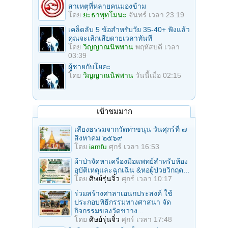
สาเหตุที่หลายคนมองข้าม
โดย
ยะธาพุทโมนะ
จันทร์ เวลา 23:19
เคล็ดลับ 5 ข้อสำหรับวัย 35-40+ ฟังแล้ว
คุณจะเลิกเสียดายเวลาทันที
โดย
วิญญาณนิพพาน
พฤหัสบดี เวลา
03:39
ผู้ชายกับโยคะ
โดย
วิญญาณนิพพาน
วันนี้เมื่อ 02:15
เข้าชมมาก
เสียงธรรมจากวัดท่าขนุน วันศุกร์ที่ ๗
สิงหาคม ๒๕๖๙
โดย
iamfu
ศุกร์ เวลา 16:53
ผ้าป่าจัดหาเครื่องมือแพทย์สำหรับห้อง
อุบัติเหตุและฉุกเฉิน &หอผู้ป่วยวิกฤต...
โดย
ศิษย์รุ่นจิ๋ว
ศุกร์ เวลา 10:17
ร่วมสร้างศาลาเอนกประสงค์ ใช้
ประกอบพิธีกรรมทางศาสนา จัด
กิจกรรมของวัดขวาง...
โดย
ศิษย์รุ่นจิ๋ว
ศุกร์ เวลา 17:48