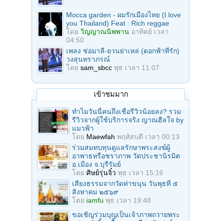
Mocca garden - ผมรักเมืองไทย (I love
you Thailand) Feat : Rich reggae
โดย
วิญญาณนิพพาน
อาทิตย์ เวลา
04:50
เพลง ช่อมาลี-ยวนย่าเหล่ (ดอกฟ้าที่รัก)
วงสุนทราภรณ์
โดย
sam_sbcc
พุธ เวลา 11:07
เข้าชมมาก
ทำไมวันนี้คนถึงเชื่อรีวิวน้อยลง? รวม
รีวิวจากผู้ใช้บริการจริง ญาณฮีลใจ by
แมวฟ้า
โดย
Maewfah
พฤหัสบดี เวลา 00:13
ร่วมสมทบทุนดูแลรักษาพระสงฆ์ผู้
อาพาธหรือชราภาพ วัดประชานิรมิต
อ.เมือง จ.บุรีรัมย์
โดย
ศิษย์รุ่นจิ๋ว
พุธ เวลา 15:16
เสียงธรรมจากวัดท่าขนุน วันพุธที่ ๕
สิงหาคม ๒๕๖๙
โดย
iamfu
พุธ เวลา 19:48
ขอเชิญร่วมบุญเป็นเจ้าภาพถวายพระ