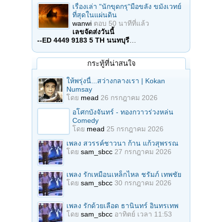
เรื่องเล่า "นักขุดกรุ"มือขลัง ขมังเวทย์
ที่สุดในแผ่นดิน
wanwi
ตอบ
50 นาทีที่แล้ว
เลขจัดส่งวันนี้
--ED 4449 9183 5 TH นนทบุรี
…
กระทู้ที่น่าสนใจ
ให้พรุ่งนี้...สว่างกลางเรา | Kokan
Numsay
โดย
mead
26 กรกฎาคม 2026
อโศกบังจันทร์ - ทองกวาวร่วงหล่น
Comedy
โดย
mead
25 กรกฎาคม 2026
เพลง สวรรค์ชาวนา ก้าน แก้วสุพรรณ
โดย
sam_sbcc
27 กรกฎาคม 2026
เพลง รักเหมือนเหล็กไหล ชรัมภ์ เทพชัย
โดย
sam_sbcc
30 กรกฎาคม 2026
เพลง รักด้วยเลือด ธานินทร์ อินทรเทพ
โดย
sam_sbcc
อาทิตย์ เวลา 11:53