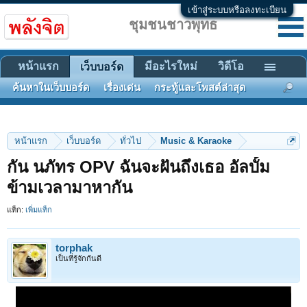
เข้าสู่ระบบหรือลงทะเบียน
ชุมชนชาวพุทธ
หน้าแรก
มีอะไรใหม่
วิดีโอ
เว็บบอร์ด
ค้นหาในเว็บบอร์ด
เรื่องเด่น
กระทู้และโพสต์ล่าสุด
หน้าแรก
เว็บบอร์ด
ทั่วไป
Music & Karaoke
กัน นภัทร OPV ฉันจะฝันถึงเธอ อัลบั้ม
ข้ามเวลามาหากัน
แท็ก:
เพิ่มแท็ก
torphak
เป็นที่รู้จักกันดี