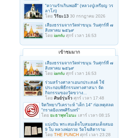
"ความรักเกินพอดี" (หลวงปู่เหรียญ วร
ลาโภ)
โดย
วิริยะ13
30 กรกฎาคม 2026
เสียงธรรมจากวัดท่าขนุน วันศุกร์ที่ ๗
สิงหาคม ๒๕๖๙
โดย
iamfu
ศุกร์ เวลา 16:53
เข้าชมมาก
เสียงธรรมจากวัดท่าขนุน วันศุกร์ที่ ๗
สิงหาคม ๒๕๖๙
โดย
iamfu
ศุกร์ เวลา 16:53
ร่วมสร้างศาลาเอนกประสงค์ ใช้
ประกอบพิธีกรรมทางศาสนา จัด
กิจกรรมของวัดขวาง...
โดย
ศิษย์รุ่นจิ๋ว
ศุกร์ เวลา 17:48
จิตวิทยา/วิเคราะห์ "เด็ก 14" ก่อเหตุสลด
"กราดยิงเทพศิรินทร์"
โดย
ยะธาพุทโมนะ
เสาร์ เวลา 08:15
แบ่งปัน พระสมเด็จใบสมอสมเด็จสมอ
9 ใบ หลวงพ่อกวย วัดโฆสิตาราม
โดย
THE PUNCH
ศุกร์ เวลา 23:28