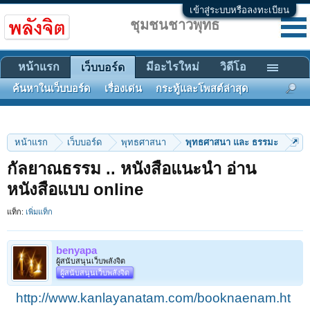
เข้าสู่ระบบหรือลงทะเบียน
ชุมชนชาวพุทธ
หน้าแรก
มีอะไรใหม่
วิดีโอ
เว็บบอร์ด
ค้นหาในเว็บบอร์ด
เรื่องเด่น
กระทู้และโพสต์ล่าสุด
หน้าแรก
เว็บบอร์ด
พุทธศาสนา
พุทธศาสนา และ ธรรมะ
กัลยาณธรรม .. หนังสือแนะนำ อ่าน
หนังสือแบบ online
แท็ก:
เพิ่มแท็ก
benyapa
ผู้สนับสนุนเว็บพลังจิต
ผู้สนับสนุนเว็บพลังจิต
http://www.kanlayanatam.com/booknaenam.ht