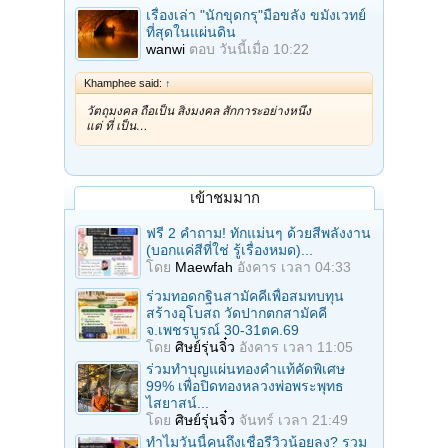
เรื่องเล่า "นักขุดกรุ"มือขลัง ขมังเวทย์
ที่สุดในแผ่นดิน
wanwi
ตอบ
วันนี้เมื่อ 10:22
Khamphee said:
↑
วัตถุมงคล ถือเป็น สิ่งมงคล สักการะอย่างหนึ่ง
แต่ ที่ เป็น…
เข้าชมมาก
ฟรี 2 คำถาม! ทักแม่นๆ ด้วยสีพลังงาน
(บอกแค่สีที่ใช่ รู้เรื่องหมด)...
โดย
Maewfah
อังคาร เวลา 04:33
ร่วมทอดกฐินสามัคคีเพื่อสมทบทุน
สร้างอุโบสถ วัดปากตกสามัคคี
จ.เพชรบูรณ์ 30-31ตค.69
โดย
ศิษย์รุ่นจิ๋ว
อังคาร เวลา 11:05
ร่วมทําบุญแผ่นทองคำแท้คัดพิเศษ
99% เพื่อปิดทองหลวงพ่อพระพุทธ
ไสยาสน์...
โดย
ศิษย์รุ่นจิ๋ว
จันทร์ เวลา 21:49
ทำไมวันนี้คนถึงเชื่อรีวิวน้อยลง? รวม