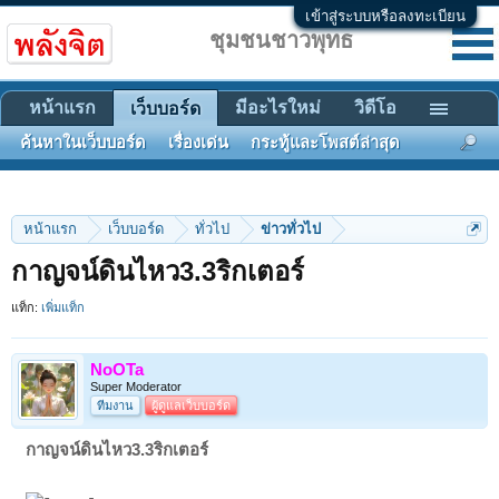
เข้าสู่ระบบหรือลงทะเบียน
ชุมชนชาวพุทธ
หน้าแรก
มีอะไรใหม่
วิดีโอ
เว็บบอร์ด
ค้นหาในเว็บบอร์ด
เรื่องเด่น
กระทู้และโพสต์ล่าสุด
หน้าแรก
เว็บบอร์ด
ทั่วไป
ข่าวทั่วไป
กาญจน์ดินไหว3.3ริกเตอร์
แท็ก:
เพิ่มแท็ก
NoOTa
Super Moderator
ทีมงาน
ผู้ดูแลเว็บบอร์ด
กาญจน์ดินไหว3.3ริกเตอร์