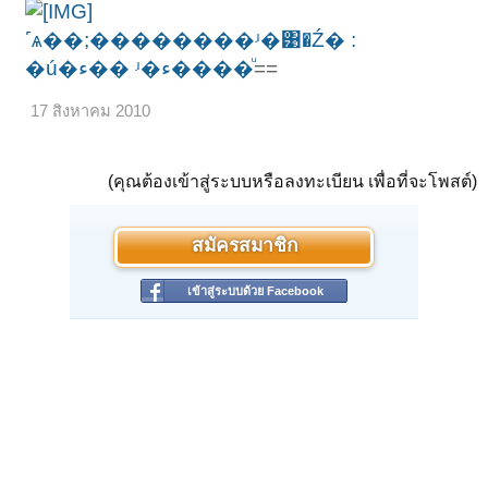
˹ѧ��;��������ʴ�͹�Ź� :
�ú�ء�� ʴ�ء����ͧ
==
17 สิงหาคม 2010
(คุณต้องเข้าสู่ระบบหรือลงทะเบียน เพื่อที่จะโพสต์)
สมัครสมาชิก
เข้าสู่ระบบด้วย Facebook