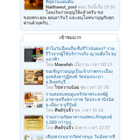
ที่สุดในแผ่นดิน
Natthawut_pool
ตอบ
วันนี้เมื่อ 18:50
โอนเงินร่วมบุญให้แล้วครับ ขอ
ขอบพระคุณ คุณอาวันวิ และอนุโมทนาบุญกับทุก
ท่านด้วยครับ…
เข้าชมมาก
ทำไมวันนี้คนถึงเชื่อรีวิวน้อยลง? รวม
รีวิวจากผู้ใช้บริการจริง ญาณฮีลใจ by
แมวฟ้า
โดย
Maewfah
เมื่อวาน เวลา 00:13
ขอเชิญร่วมบุญเป็นเจ้าภาพกระเบื้อง
มุงหลังคากุฏิสงฆ์ วัดล่องกะเบา
อ.อินทร์บุรี...
โดย
ไข่หวานน้อย
พุธ เวลา 07:30
ร่วมสมทบทุนดูแลรักษาพระสงฆ์ผู้
อาพาธหรือชราภาพ วัดประชานิรมิต
อ.เมือง จ.บุรีรัมย์
โดย
ศิษย์รุ่นจิ๋ว
พุธ เวลา 15:16
ร่วมถวายภัตตาหารแด่พระภิกษุสงฆ์
1,000 กว่ารูป...
โดย
ศิษย์รุ่นจิ๋ว
อังคาร เวลา 22:07
เสียงธรรมจากวัดท่าขนุน วันอังคารที่