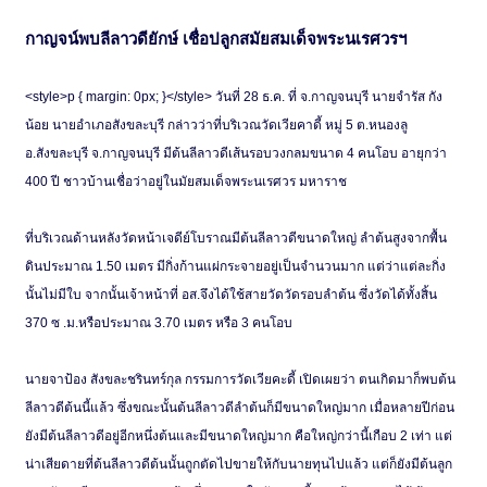
กาญจน์พบลีลาวดียักษ์ เชื่อปลูกสมัยสมเด็จพระนเรศวรฯ
<style>p { margin: 0px; }</style> วันที่ 28 ธ.ค. ที่ จ.กาญจนบุรี นายจำรัส กัง
น้อย นายอำเภอสังขละบุรี กล่าวว่าที่บริเวณวัดเวียคาดี้ หมู่ 5 ต.หนองลู
อ.สังขละบุรี จ.กาญจนบุรี มีต้นลีลาวดีเส้นรอบวงกลมขนาด 4 คนโอบ อายุกว่า
400 ปี ชาวบ้านเชื่อว่าอยู่ในมัยสมเด็จพระนเรศวร มหาราช
ที่บริเวณด้านหลังวัดหน้าเจดีย์โบราณมีต้นลีลาวดีขนาดใหญ่ ลำต้นสูงจากพื้น
ดินประมาณ 1.50 เมตร มีกิ่งก้านแผ่กระจายอยู่เป็นจำนวนมาก แต่ว่าแต่ละกิ่ง
นั้นไม่มีใบ จากนั้นเจ้าหน้าที่ อส.จึงได้ใช้สายวัดวัดรอบลำต้น ซึ่งวัดได้ทั้งสิ้น
370 ซ .ม.หรือประมาณ 3.70 เมตร หรือ 3 คนโอบ
นายจาป้อง สังขละชรินทร์กุล กรรมการวัดเวียคะดี้ เปิดเผยว่า ตนเกิดมาก็พบต้น
ลีลาวดีต้นนี้แล้ว ซึ่งขณะนั้นต้นลีลาวดีลำต้นก็มีขนาดใหญ่มาก เมื่อหลายปีก่อน
ยังมีต้นลีลาวดีอยู่อีกหนึ่งต้นและมีขนาดใหญ่มาก คือใหญ่กว่านี้เกือบ 2 เท่า แต่
น่าเสียดายที่ต้นลีลาวดีต้นนั้นถูกตัดไปขายให้กับนายทุนไปแล้ว แต่ก็ยังมีต้นลูก