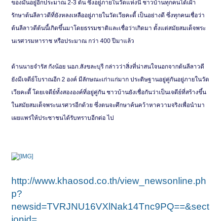
ของมันอยู่อีกประมาณ 2-3 ต้น ซึ่งอยู่ภายในวัดแห่งนี้ ชาวบ้านทุกคนได้เฝ้า
รักษาต้นลีลาวดีที่ยังหลงเหลืออยู่ภายในวัดเวียคะดี้ เป็นอย่างดี ซึ่งทุกคนเชื่อว่า
ต้นลีลาวดีต้นนี้เกิดขึ้นมาโดยธรรมชาติและเชื่อว่าเกิดมา ตั้งแต่สมัยสมเด็จพระ
นเรศวรมหาราช หรือประมาณ กว่า 400 ปีมาแล้ว
ด้านนายจำรัส กังน้อย นอภ.สังขละบุรี กล่าวว่าสิ่งที่น่าสนใจนอกจากต้นลีลาวดี
ยังมีเจดีย์โบราณอีก 2 องค์ มีลักษณะเก่าแก่มาก ประดิษฐานอยู่คู่กันอยู่ภายในวัด
เวียคะดี้ โดยเจดีย์ทั้งสององค์ที่อยู่คู่กัน ชาวบ้านยังเชื่อกันว่าเป็นเจดีย์ที่สร้างขึ้น
ในสมัยสมเด็จพระนเรศวรอีกด้วย ซึ่งตนจะศึกษาค้นคว้าหาความจริงเพื่อนำมา
เผยแพร่ให้ประชาชนได้รับทราบอีกต่อ ไป
http://www.khaosod.co.th/view_newsonline.ph
p?
newsid=TVRJNU16VXlNak14Tnc9PQ==&sect
ionid=