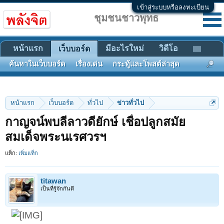
เข้าสู่ระบบหรือลงทะเบียน
ชุมชนชาวพุทธ
หน้าแรก
มีอะไรใหม่
วิดีโอ
เว็บบอร์ด
ค้นหาในเว็บบอร์ด
เรื่องเด่น
กระทู้และโพสต์ล่าสุด
หน้าแรก
เว็บบอร์ด
ทั่วไป
ข่าวทั่วไป
กาญจน์พบลีลาวดียักษ์ เชื่อปลูกสมัย
สมเด็จพระนเรศวรฯ
แท็ก:
เพิ่มแท็ก
titawan
เป็นที่รู้จักกันดี