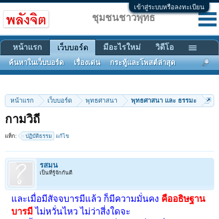
เข้าสู่ระบบหรือลงทะเบียน
ชุมชนชาวพุทธ
หน้าแรก
มีอะไรใหม่
วิดีโอ
เว็บบอร์ด
ค้นหาในเว็บบอร์ด
เรื่องเด่น
กระทู้และโพสต์ล่าสุด
หน้าแรก
เว็บบอร์ด
พุทธศาสนา
พุทธศาสนา และ ธรรมะ
กามวิถี
แท็ก:
ปฏิบัติธรรม
แก้ไข
รสมน
เป็นที่รู้จักกันดี
และเมื่อมีสัจจบารมีแล้ว ก็มีความมั่นคง
คืออธิษฐาน
บารมี
ไม่หวั่นไหว ไม่ว่าสี่งใดจะ