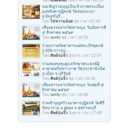
โดย
Maewfah
เมื่อวาน เวลา 00:13
ขอเชิญร่วมบุญเป็นเจ้าภาพกระเบื้อง
มุงหลังคากุฏิสงฆ์ วัดล่องกะเบา
อ.อินทร์บุรี...
โดย
ไข่หวานน้อย
พุธ เวลา 07:30
เสียงธรรมจากวัดท่าขนุน วันอังคารที่
๔ สิงหาคม ๒๕๖๙
โดย
iamfu
พุธ เวลา 10:36
ร่วมถวายภัตตาหารแด่พระภิกษุสงฆ์
1,000 กว่ารูป...
โดย
ศิษย์รุ่นจิ๋ว
อังคาร เวลา 22:07
ร่วมสมทบทุนดูแลรักษาพระสงฆ์ผู้
อาพาธหรือชราภาพ วัดประชานิรมิต
อ.เมือง จ.บุรีรัมย์
โดย
ศิษย์รุ่นจิ๋ว
พุธ เวลา 15:16
เสียงธรรมจากวัดท่าขนุน วันพุธที่ ๕
สิงหาคม ๒๕๖๙
โดย
iamfu
พุธ เวลา 19:48
ร่วมทำบุญสร้างอาคารกุฎิสงฆ์ วัดคีรี
รัตนาราม อ.อู่ทอง จ.สุพรรณบุรี
โดย
ศิษย์รุ่นจิ๋ว
อังคาร เวลา 17:40