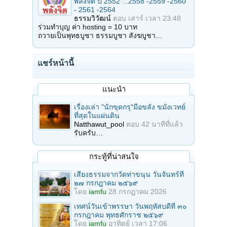
พลังจิต ปี 2552 ...2558 -2559 -2560
- 2561 -2564
ธรรมวิวัฒน์
ตอบ
เสาร์ เวลา 23:48
ร่วมทำบุญ ค่า hosting = 10 บาท
ถวายเป็นพุทธบูชา ธรรมบูชา สังฆบูชา…
แชร์หน้านี้
แนะนำ
เรื่องเล่า "นักขุดกรุ"มือขลัง ขมังเวทย์
ที่สุดในแผ่นดิน
Natthawut_pool
ตอบ
42 นาทีที่แล้ว
รับครับ…
กระทู้ที่น่าสนใจ
เสียงธรรมจากวัดท่าขนุน วันจันทร์ที่
๒๗ กรกฎาคม ๒๕๖๙
โดย
iamfu
28 กรกฎาคม 2026
เทศน์วันเข้าพรรษา วันพฤหัสบดีที่ ๓๐
กรกฎาคม พุทธศักราช ๒๕๖๙
โดย
iamfu
อาทิตย์ เวลา 17:06