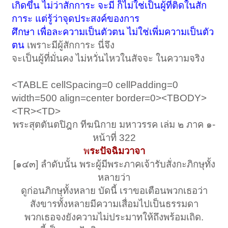
เกิดขึ้น ไม่ว่าสักการะ จะมี ก็ไม่ใช่เป็นผู้ที่ติดในสัก
การะ แต่รู้ว่าจุดประสงค์ของการ
ศึกษา เพื่อละความเป็นตัวตน ไม่ใช่เพี่มความเป็นตัว
ตน
เพราะมีผู้สักการะ นี่จึง
จะเป็นผู้ที่มั่นคง ไม่หวั่นไหวในสัจจะ ในความจริง
<TABLE cellSpacing=0 cellPadding=0
width=500 align=center border=0><TBODY>
<TR><TD>
พระสุตตันตปิฎก ทีฆนิกาย มหาวรรค เล่ม ๒ ภาค ๑-
หน้าที่ 322
พ
ระปัจฉิมวาจา
[๑๔๓] ลำดับนั้น พระผู้มีพระภาคเจ้ารับสั่งกะภิกษุทั้ง
หลายว่า
ดูก่อนภิกษุทั้งหลาย บัดนี้ เราขอเตือนพวกเธอว่า
สังขารทั้งหลายมีความเสื่อมไปเป็นธรรมดา
พวกเธอจงยังความไม่ประมาทให้ถึงพร้อมเถิด.