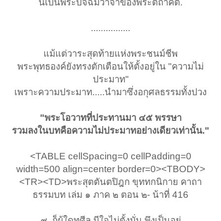
นี้เป็นพระปัจฉิมวาจาของพระตถาคต.
................
แม้แต่วาระสุดท้ายแห่งพระชนม์ชีพ
พระพุทธองค์ยังทรงตักเตือนให้ตั้งอยู่ใน "ความไม่
ประมาท"
เพราะความประมาท.....นำมาซึ่งอกุศลธรรมทั้งปวง
"พระโอวาทที่ประทานมา ๔๕ พรรษา
รวมลงในบทคือความไม่ประมาทอย่างเดียวเท่านั้น."
<TABLE cellSpacing=0 cellPadding=0
width=500 align=center border=0><TBODY>
<TR><TD>พระสุตตันตปิฎก ขุททกนิกาย คาถา
ธรรมบท เล่ม ๑ ภาค ๒ ตอน ๒- น้าที่ 416
๙. ก็ผู้ใดทุศีล มีใจไม่ตั้งมั่น พึงเป็นอยู่