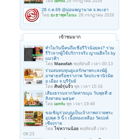
โดย
iamfu
28 กรกฎาคม 2026
28 ก.ค.69 @ม่อนพญานาค จ.พะเยา
โดย
ยะธาพุทโมนะ
28 กรกฎาคม 2026
เข้าชมมาก
ทำไมวันนี้คนถึงเชื่อรีวิวน้อยลง? รวม
รีวิวจากผู้ใช้บริการจริง ญาณฮีลใจ by
แมวฟ้า
โดย
Maewfah
พฤหัสบดี เวลา 00:13
ร่วมสมทบทุนดูแลรักษาพระสงฆ์ผู้
อาพาธหรือชราภาพ วัดประชานิรมิต
อ.เมือง จ.บุรีรัมย์
โดย
ศิษย์รุ่นจิ๋ว
พุธ เวลา 15:16
เสียงธรรมจากวัดท่าขนุน วันพุธที่ ๕
สิงหาคม ๒๕๖๙
โดย
iamfu
พุธ เวลา 19:48
ขอเชิญร่วมบุญเป็นเจ้าภาพถวายพระ
อุปคุต 9 นิ้ว เนื้อทองเหลือง วัดปงค์
เชียงราย
โดย
ไข่หวานน้อย
พฤหัสบดี เวลา
08:23