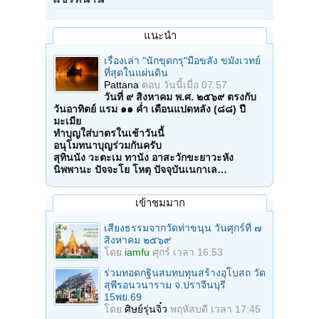
แนะนำ
เรื่องเล่า "นักขุดกรุ"มือขลัง ขมังเวทย์
ที่สุดในแผ่นดิน
Pattana
ตอบ
วันนี้เมื่อ 07:57
วันที่ ๙ สิงหาคม พ.ศ. ๒๕๖๙ ตรงกับ
วันอาทิตย์ แรม ๑๑ ค่ำ เดือนแปดหลัง (๘๘) ปี
มะเมีย
ทำบุญใส่บาตรในเช้าวันนี้
อนุโมทนาบุญร่วมกันครับ
สุทินนัง วะตะเม ทานัง อาสะวักขะยาวะหัง
นิพพานะ ปัจจะโย โหตุ ปัจจุบันเนกาเล…
เข้าชมมาก
เสียงธรรมจากวัดท่าขนุน วันศุกร์ที่ ๗
สิงหาคม ๒๕๖๙
โดย
iamfu
ศุกร์ เวลา 16:53
ร่วมทอดกฐินสมทบทุนสร้างอุโบสถ วัด
สุพีรอนวนาราม จ.ปราจีนบุรี
15พย.69
โดย
ศิษย์รุ่นจิ๋ว
พฤหัสบดี เวลา 17:45