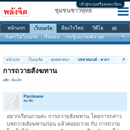
เข้าสู่ระบบหรือลงทะเบียน
ชุมชนชาวพุทธ
หน้าแรก
มีอะไรใหม่
วิดีโอ
เว็บบอร์ด
ค้นหาในเว็บบอร์ด
เรื่องเด่น
กระทู้และโพสต์ล่าสุด
หน้าแรก
เว็บบอร์ด
พุทธศาสนา
บทสวดมนต์ - คาถา
การถวายสังฆทาน
แท็ก:
เพิ่มแท็ก
Parnkaew
สมาชิก
อยากเรียนถามค่ะ การถวายสังฆทาน โดยการกล่าว
บทถวายสังฆทานก่อน แล้วค่อยถวาย กับ การถวาย