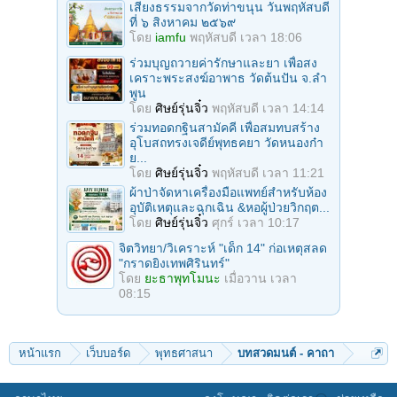
เสียงธรรมจากวัดท่าขนุน วันพฤหัสบดี
ที่ ๖ สิงหาคม ๒๕๖๙
โดย
iamfu
พฤหัสบดี เวลา 18:06
ร่วมบุญถวายค่ารักษาและยา เพื่อสง
เคราะพระสงฆ์อาพาธ วัดต้นปัน จ.ลํา
พูน
โดย
ศิษย์รุ่นจิ๋ว
พฤหัสบดี เวลา 14:14
ร่วมทอดกฐินสามัคคี เพื่อสมทบสร้าง
อุโบสถทรงเจดีย์พุทธคยา วัดหนองก๋า
ย...
โดย
ศิษย์รุ่นจิ๋ว
พฤหัสบดี เวลา 11:21
ผ้าป่าจัดหาเครื่องมือแพทย์สำหรับห้อง
อุบัติเหตุและฉุกเฉิน &หอผู้ป่วยวิกฤต...
โดย
ศิษย์รุ่นจิ๋ว
ศุกร์ เวลา 10:17
จิตวิทยา/วิเคราะห์ "เด็ก 14" ก่อเหตุสลด
"กราดยิงเทพศิรินทร์"
โดย
ยะธาพุทโมนะ
เมื่อวาน เวลา
08:15
หน้าแรก
เว็บบอร์ด
พุทธศาสนา
บทสวดมนต์ - คาถา