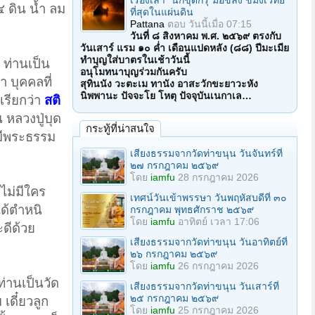
เรื่องเล่า "นักขุดกรุ"มือขลัง ขมังเวทย์
๔ ดิน น้ำ ลม
ที่สุดในแผ่นดิน
Pattana
ตอบ
วันนี้เมื่อ 07:15
วันที่ ๘ สิงหาคม พ.ศ. ๒๕๖๙ ตรงกับ
วันเสาร์ แรม ๑๐ ค่ำ เดือนแปดหลัง (๘๘) ปีมะเมีย
ทำบุญใส่บาตรในเช้าวันนี้
า ท่านเป็น
อนุโมทนาบุญร่วมกันครับ
า บุคคลที่
สุทินนัง วะตะเม ทานัง อาสะวักขะยาวะหัง
นิพพานะ ปัจจะโย โหตุ ปัจจุบันเนกาเล…
เรียกว่า
สติ
 หลวงปู่บุด
กระทู้ที่น่าสนใจ
่มีพระธรรม
เสียงธรรมจากวัดท่าขนุน วันจันทร์ที่
๒๗ กรกฎาคม ๒๕๖๙
โดย
iamfu
28 กรกฎาคม 2026
อไม่มีใคร
เทศน์วันเข้าพรรษา วันพฤหัสบดีที่ ๓๐
ได้ตำหนิ
กรกฎาคม พุทธศักราช ๒๕๖๙
โดย
iamfu
อาทิตย์ เวลา 17:06
ดีด้วย
เสียงธรรมจากวัดท่าขนุน วันอาทิตย์ที่
๒๖ กรกฎาคม ๒๕๖๙
โดย
iamfu
26 กรกฎาคม 2026
ท่านเป็นวัด
เสียงธรรมจากวัดท่าขนุน วันเสาร์ที่
๒๕ กรกฎาคม ๒๕๖๙
เดี๋ยวลูก
โดย
iamfu
25 กรกฎาคม 2026