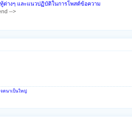
ู้ต่างๆ และแนวปฏิบัติในการโพสต์ข้อความ
nd -->
บเจตนาเป็นใหญ่