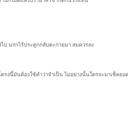
ดเขานึกไม่ดีแล้วปรามาส เขาก็ตกนรกแทน
าไม่ไป นรกไร้ประตูกกลับตะกายมา สมควรลง
ตรงนี้มันต้องใช้คำว่าจำเป็น ไม่อย่างนั้นใครจะมาเช็คยอ