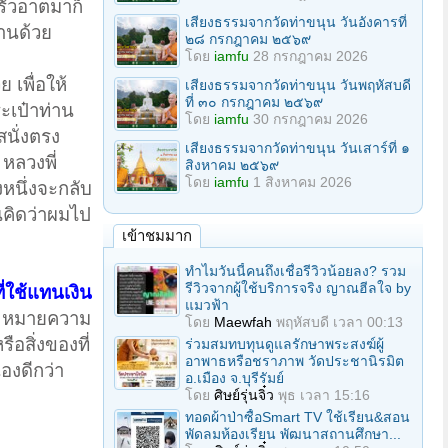
ั้วอาตมาก็
เสียงธรรมจากวัดท่าขนุน วันอังคารที่
่านด้วย
๒๘ กรกฎาคม ๒๕๖๙
โดย
iamfu
28 กรกฎาคม 2026
 เพื่อให้
เสียงธรรมจากวัดท่าขนุน วันพฤหัสบดี
ที่ ๓๐ กรกฎาคม ๒๕๖๙
ะเป๋าท่าน
โดย
iamfu
30 กรกฎาคม 2026
สนั่งตรง
เสียงธรรมจากวัดท่าขนุน วันเสาร์ที่ ๑
 หลวงพี่
สิงหาคม ๒๕๖๙
โดย
iamfu
1 สิงหาคม 2026
งหนึ่งจะกลับ
นคิดว่าผมไป
เข้าชมมาก
ทำไมวันนี้คนถึงเชื่อรีวิวน้อยลง? รวม
รีวิวจากผู้ใช้บริการจริง ญาณฮีลใจ by
ี่ใช้แทนเงิน
แมวฟ้า
ีล หมายความ
โดย
Maewfah
พฤหัสบดี เวลา 00:13
ือสิ่งของที่
ร่วมสมทบทุนดูแลรักษาพระสงฆ์ผู้
อาพาธหรือชราภาพ วัดประชานิรมิต
องดีกว่า
อ.เมือง จ.บุรีรัมย์
โดย
ศิษย์รุ่นจิ๋ว
พุธ เวลา 15:16
ทอดผ้าป่าซื้อSmart TV ใช้เรียน&สอน
พัดลมห้องเรียน พัฒนาสถานศึกษา...