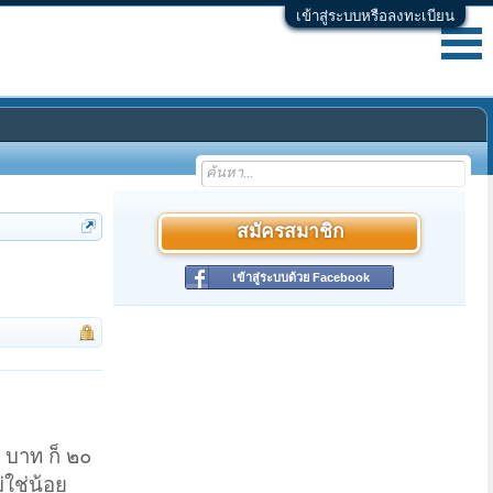
เข้าสู่ระบบหรือลงทะเบียน
สมัครสมาชิก
เข้าสู่ระบบด้วย Facebook
 บาท ก็ ๒๐
่ใช่น้อย