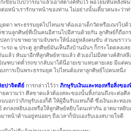
มก็เขียนใบปวารณาแล้วเอาสตางค์ทับไว้ พอโยมหันหลังพ้นร
้ว่าต่อหน้าเรารักษาหน้าของท่าน ไม่อย่างนั้นเดี๋ยวคนจะว่าท
ปู่บุดดา พระธรรมยุตไปไหนเขาต้องเอาเด็กวัดหรือเณรไปด้วย
วนลูกศิษย์ที่เป็นคนอีสานไปอีสานด้วยกัน ลูกศิษย์ก็ถือกร
ันแปลกว่าเขาพยายามจับพระให้นั่งอยู่หลังคนขับ ส่วนฆราวา
พราะรถ ๒ ประตู ลูกศิษย์มันเห็นถึงบ้านมันๆ ก็กระโดดลงเลย
นมันแล้ว หันมาอีกทีลูกศิษย์หายแล้ว ตัวเองไม่มีสตางค์สักสลึ
ะบิณฑบาตตั๋วรถขากลับมาได้นี่อายเขาแทบตายเลย มีแต่ค
องการเป็นพระธรรมยุต ไปไหนต้องหาลูกศิษย์ไปคนหนึ่ง
ิยปาจิตตีย์
การกล่าวไว้ว่า
ภิกษุรับเงินและทองหรือสิ่งของท
มายความว่า ศีลขาดแล้วต้องสละของนั้นทิ้งก่อนถึงจะต่อศ
บอกว่าภิกษุรับเองก็ดี ให้ผู้อื่นรับแทนก็ดี ซึ่งเงินและทองหร
ย์ ตกลงหยิบเองหรือให้ลูกศิษย์หยิบโดนเท่ากัน อาตมาหยิบเ
าหน้าด้านอยู่หน่อยๆ ถึงเวลาก็นับเองรับเองสบายใจดี