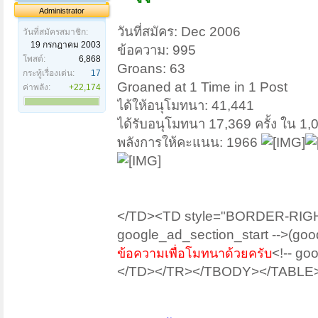
Administrator
วันที่สมัคร: Dec 2006
วันที่สมัครสมาชิก:
19 กรกฎาคม 2003
ข้อความ: 995
โพสต์:
6,868
Groans: 63
กระทู้เรื่องเด่น:
17
Groaned at 1 Time in 1 Post
ค่าพลัง:
+22,174
ได้ให้อนุโมทนา: 41,441
ได้รับอนุโมทนา 17,369 ครั้ง ใน 1
พลังการให้คะแนน: 1966
</TD><TD style="BORDER-RIGHT: #
google_ad_section_start -->(go
<!-- go
ข้อความเพื่อโมทนาด้วยครับ
</TD></TR></TBODY></TABLE