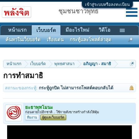
เข้าสู่ระบบหรือลงทะเบียน
ชุมชนชาวพุทธ
หน้าแรก
มีอะไรใหม่
วิดีโอ
เว็บบอร์ด
ค้นหาในเว็บบอร์ด
เรื่องเด่น
กระทู้และโพสต์ล่าสุด
หน้าแรก
เว็บบอร์ด
พุทธศาสนา
อภิญญา - สมาธิ
การทำสมาธิ
สถานะของกระทู้:
กระทู้ถูกปิด ไม่สามารถโพสต์ตอบกลับได้
ยะธาพุทโมนะ
ก่อนตายไปอีกชาติ .. ใช้กายสังขารสร้างกำลังให้คุ้ม
ทีมงาน
ผู้ดูแลเว็บบอร์ด