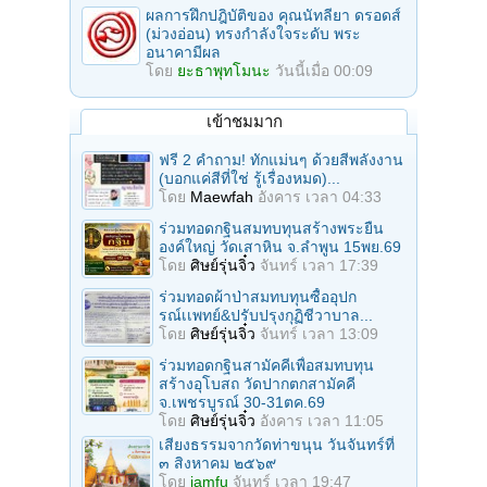
ผลการฝึกปฎิบัติของ คุณนัทลียา ดรอดส์
(ม่วงอ่อน) ทรงกำลังใจระดับ พระ
อนาคามีผล
โดย
ยะธาพุทโมนะ
วันนี้เมื่อ 00:09
เข้าชมมาก
ฟรี 2 คำถาม! ทักแม่นๆ ด้วยสีพลังงาน
(บอกแค่สีที่ใช่ รู้เรื่องหมด)...
โดย
Maewfah
อังคาร เวลา 04:33
ร่วมทอดกฐินสมทบทุนสร้างพระยืน
องค์ใหญ่ วัดเสาหิน จ.ลําพูน 15พย.69
โดย
ศิษย์รุ่นจิ๋ว
จันทร์ เวลา 17:39
ร่วมทอดผ้าป่าสมทบทุนซื้ออุปก
รณ์เเพทย์&ปรับปรุงกุฏิชีวาบาล...
โดย
ศิษย์รุ่นจิ๋ว
จันทร์ เวลา 13:09
ร่วมทอดกฐินสามัคคีเพื่อสมทบทุน
สร้างอุโบสถ วัดปากตกสามัคคี
จ.เพชรบูรณ์ 30-31ตค.69
โดย
ศิษย์รุ่นจิ๋ว
อังคาร เวลา 11:05
เสียงธรรมจากวัดท่าขนุน วันจันทร์ที่
๓ สิงหาคม ๒๕๖๙
โดย
iamfu
จันทร์ เวลา 19:47