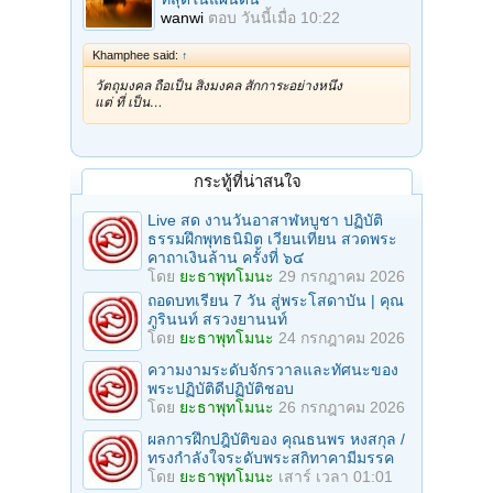
wanwi
ตอบ
วันนี้เมื่อ 10:22
Khamphee said:
↑
วัตถุมงคล ถือเป็น สิ่งมงคล สักการะอย่างหนึ่ง
แต่ ที่ เป็น…
กระทู้ที่น่าสนใจ
Live สด งานวันอาสาฬหบูชา ปฏิบัติ
ธรรมฝึกพุทธนิมิต เวียนเทียน สวดพระ
คาถาเงินล้าน ครั้งที่ ๖๔
โดย
ยะธาพุทโมนะ
29 กรกฎาคม 2026
ถอดบทเรียน 7 วัน สู่พระโสดาบัน | คุณ
ภูรินนท์ สรวงยานนท์
โดย
ยะธาพุทโมนะ
24 กรกฎาคม 2026
ความงามระดับจักรวาลและทัศนะของ
พระปฏิบัติดีปฏิบัติชอบ
โดย
ยะธาพุทโมนะ
26 กรกฎาคม 2026
ผลการฝึกปฎิบัติของ คุณธนพร หงสกุล /
ทรงกำลังใจระดับพระสกิทาคามีมรรค
โดย
ยะธาพุทโมนะ
เสาร์ เวลา 01:01