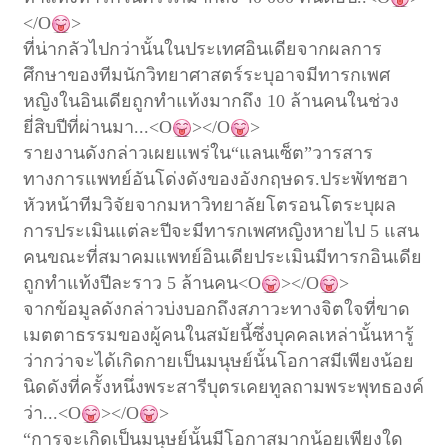
</O
>
ที่น่ากลัวไปกว่านั้นในประเทศอินเดียจากผลการ
ศึกษาของทีมนักวิทยาศาสตร์
ระบุอาจมีทารกเพศ
หญิงในอินเดียถูกทำแท้งมากถึง
10
ล้านคนในช่วง
ยี่สิบปีที่ผ่านมา
...<O
></O
>
รายงานดังกล่าวเผยแพร่ใน
“
แลนเซ็ต
”
วารสาร
ทางการแพทย์อันโด่งดังของอังกฤษ
ดร
.
ประพัท
ชฮา
หัวหน้าทีมวิจัยจากมหาวิทยาลัยโตรอนโต
ระบุผล
การประเมินแต่ละปีจะมีทารกเพศหญิงหายไป
5
แสน
คน
ขณะที่สมาคมแพทย์อินเดียประเมินมีทารกอินเดีย
ถูกทำแท้งปีละราว
5
ล้านคน
<O
></O
>
จากข้อมูลดังกล่าวบ่งบอกถึงสภาวะทางจิตใจที่ขาด
เมตตาธรรมของผู้คนในสมัยนี้
ซึ่งบุคคลเหล่านั้นหารู้
ว่ากว่าจะได้เกิดกายเป็นมนุษย์นั้นโอกาสมีเพียงน้อย
นิด
ดังที่ครั้งหนึ่งพระสา
รีบุ
ตรเคยทูลถามพระพุทธองค์
ว่า
...<O
></O
>
“
การจะเกิดเป็นมนุษย์นั้นมีโอกาสมากน้อยเพียงใด