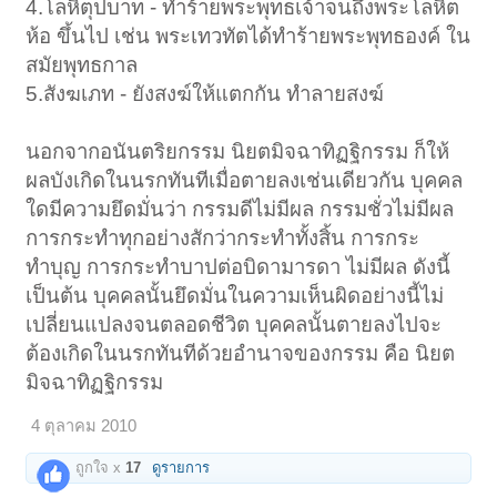
4.โลหิตุปบาท - ทำร้ายพระพุทธเจ้าจนถึงพระโลหิต
ห้อ ขึ้นไป เช่น พระเทวทัตได้ทำร้ายพระพุทธองค์ ใน
สมัยพุทธกาล
5.สังฆเภท - ยังสงฆ์ให้แตกกัน ทำลายสงฆ์
นอกจากอนันตริยกรรม นิยตมิจฉาทิฏฐิกรรม ก็ให้
ผลบังเกิดในนรกทันทีเมื่อตายลงเช่นเดียวกัน บุคคล
ใดมีความยึดมั่นว่า กรรมดีไม่มีผล กรรมชั่วไม่มีผล
การกระทำทุกอย่างสักว่ากระทำทั้งสิ้น การกระ
ทำบุญ การกระทำบาปต่อบิดามารดา ไม่มีผล ดังนี้
เป็นต้น บุคคลนั้นยึดมั่นในความเห็นผิดอย่างนี้ไม่
เปลี่ยนแปลงจนตลอดชีวิต บุคคลนั้นตายลงไปจะ
ต้องเกิดในนรกทันทีด้วยอำนาจของกรรม คือ นิยต
มิจฉาทิฏฐิกรรม
4 ตุลาคม 2010
ถูกใจ x
17
ดูรายการ