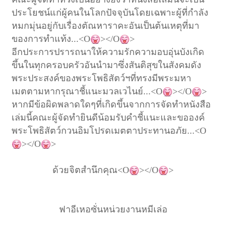
ประโยชน์แก่ผู้คนในโลกปัจจุบัน
โดยเฉพาะผู้ที่กำลัง
หมกมุ่นอยู่กับเรื่องตัณหาราคะ
อันเป็นต้นเหตุที่มา
ของการทำแท้ง
...<O
></O
>
อีกประการ
ปรารถนาให้ความรักความอบอุ่นบังเกิด
ขึ้นในทุกครอบครัว
อันนำมาซึ่งสันติสุขในสังคมดัง
พระประสงค์ของพระโพธิสัตว์ฯ
ที่ทรงมีพระมหา
เมตตามหากรุณาชี้แนะมวลเวไนย์
...<O
></O
>
หากมีข้อผิดพลาดใดๆ
ที่เกิดขึ้นจากการจัดทำหนังสือ
เล่มนี้คณะผู้จัดทำยินดีน้อมรับคำชี้แนะ
และขอองค์
พระโพธิสัตว์กวนอิมโปรดเมตตาประทานอภัย
...<O
></O
>
ด้วยจิตสำนึกคุณ
<O
></O
>
ฟาอีเหอซั่นหน่วยงานหมีเล่อ