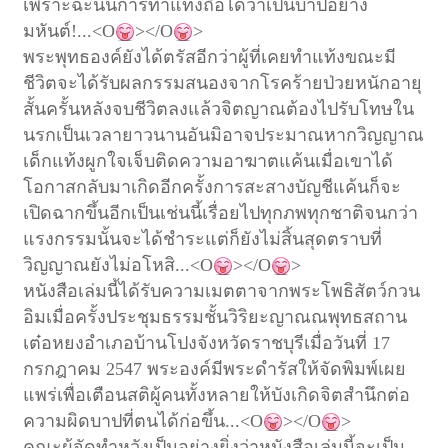
เพราะฉะนั้นการทำแท้งถือได้ว่าเป็นบาปอย่าง
มหันต์
!...<O
></O
>
พระพุทธองค์ยังได้ตรัสอีกว่า
ผู้ที่เคยทำแท้ง
ขณะมี
ชีวิตจะได้รับผลกรรมสนองจากโรคร้าย
ป่วยหนัก
อายุ
สั้น
ครั้นหลังจบชีวิตลงแล้วจิตญาณต้องไปรับโทษใน
นรกเป็นเวลายาวนานอันมิอาจประมาณ
หากวิญญาณ
เด็กแท้งผูกใจเจ็บติดความอาฆาตแค้น
เมื่อเขาได้
โอกาสกลับมาเกิดอีกครั้ง
การสะสางบัญชีแค้นก็จะ
เปิดฉากขึ้นอีก
เป็นเช่นนี้เรื่อยไปทุกภพทุกชาติ
จนกว่า
แรงกรรมนั้นจะได้ชำระ
แต่ก็ยังไม่สิ้นสุดตราบที่
วิญญาณยังไม่อโหสิ
...<O
></O
>
หนังสือเล่มนี้ได้รับความเมตตาจากพระโพธิสัตว์กวน
อิมเมื่อครั้งประชุมธรรมชั้นวิริยะญาณ
ณ
พุทธสถาน
เต๋อหยง
อำเภอบ้านโปง
จังหวัดราชบุรี
เมื่อวันที่
17
กรกฎาคม
2547
พระองค์มีพระดำรัสให้จัดพิมพ์เผย
แพร่เพื่อเตือนสติผู้คนทั้งหลายให้บังเกิดจิตสำนึกต่อ
ความผิดบาปที่ตนได้ก่อขึ้น
...<O
></O
>
คณะผู้จัดทำหวังเป็นอย่างยิ่งว่าหนังสือเล่มนี้จะเป็น