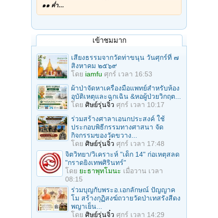
๑๑ ค่ำ…
เข้าชมมาก
เสียงธรรมจากวัดท่าขนุน วันศุกร์ที่ ๗
สิงหาคม ๒๕๖๙
โดย
iamfu
ศุกร์ เวลา 16:53
ผ้าป่าจัดหาเครื่องมือแพทย์สำหรับห้อง
อุบัติเหตุและฉุกเฉิน &หอผู้ป่วยวิกฤต...
โดย
ศิษย์รุ่นจิ๋ว
ศุกร์ เวลา 10:17
ร่วมสร้างศาลาเอนกประสงค์ ใช้
ประกอบพิธีกรรมทางศาสนา จัด
กิจกรรมของวัดขวาง...
โดย
ศิษย์รุ่นจิ๋ว
ศุกร์ เวลา 17:48
จิตวิทยา/วิเคราะห์ "เด็ก 14" ก่อเหตุสลด
"กราดยิงเทพศิรินทร์"
โดย
ยะธาพุทโมนะ
เมื่อวาน เวลา
08:15
ร่วมบุญกับพระอ.เอกลักษณ์ ปัญญาค
โม สร้างกุฏิสงฆ์ถวายวัดป่าเทสรังสีดง
พญาเย็น...
โดย
ศิษย์รุ่นจิ๋ว
ศุกร์ เวลา 14:29