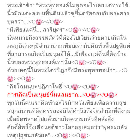
พระเจ้าข้าฯ
”
พระพุทธองค์ไม่พูดอะไรเลย
แต่ทรงใช้
นิ้วมือแตะลงบนพื้นดินแล้วชูขึ้น
ตรัสตอบกับพระสาร
บุตรว่า
...<O
></O
>
“
มีเพียงแค่นี้
...
สารีบุตร
”
<O
></O
>
นั่นหมายถึง
สรรพสัตว์ที่ต้องไปเวียนว่ายตายเกิดใน
ภพภูมิต่างๆ
มีจำนวมากเทียบเท่ากับดินทั่วพื้นปฐพี
แต่
ที่สามารถเกิดเป็นมนุษย์ได้
...
มีเพียงแค่ดินที่ติดป้าย
นิ้วของพระพุทธองค์เท่านั้น
<O
></O
>
ด้วยเหตุนี้ในพระไตรปิฎกจึงมีพระพุทธพจน์ว่า
...<O
></O
>
“
กิจโฉ
มนุษะ
ปฏิภาโพธิ์
”
<O
></O
>
การเกิดเป็นมนุษย์นั้นแสนยาก
...<O
></O
>
ทุกวันนี้คนเราคิดทำอะไรมักหวังเพียงเพื่อความสุข
สนุกสนานที่ผิดครรลอง
มิได้คำนึงถึงจิตสำนึกที่ดีงาม
เมื่อผิดพลาดไปแล้วมาเกิดความกลัวทีหลัง
สิ่ง
ศักดิ์สิทธิ์จึงเตือนสติชาวโลกอยู่เสมอว่า
“
พุทธะกลัว
เหตุ
ปุถุชนกลัวผล
”
...<O
></O
>