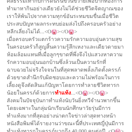
ศีลธรรมเท่ากับการดิ้นรนขวนขวายเพื่อปากท้อง
การ
ทำมาหากินอย่างเดียวยังไม่ได้ช่วยชีวิตจิตญาณของ
เราให้พ้นไปจากความทุกข์อันระทมขมขื่น
เมื่อชีวิต
ประสบปัญหา
ผลกระทบย่อมส่งไปถึงครอบครัวอย่าง
หลีกเลี่ยงไม่ได้
...<O
></O
>
เมื่อครอบครัวแตกร้าว
ความรัก
ความอบอุ่น
ความสุข
ในครอบครัวก็สูญสิ้น
ความรู้สึกเหงาและเดียวดายมา
ห้อมล้อมแทนที่
เมื่อลูกๆ
ขาดที่พึ่งจึงไปแสวงหาความ
รักความอบอุ่นนอกบ้าน
ซึ่งล้วนเป็นความรักที่
ฉาบฉวยไม่จริงใจ
จนในที่สุดพลาดพลั้งเกิดตั้งครรภ์
ด้วยขาดสำนึกรับผิดชอบและความไม่พร้อมในการ
เลี้ยงดู
จึงตัดสินแก้ปัญหาโดยการทำลายชีวิตทารก
น้อยในครรภ์ด้วยการ
ทำแท้ง
...<O
></O
>
สังคมในปัจจุบันกาทำแท้งนับวันยิ่งทวีจำนวพากขึ้น
โดยเฉพาะในกลุ่มนักเรียนนักศึกษาวัยรุ่น
มีการ
ทำแท้งมากที่สุดอย่างน่าตกใจ
ข่าวล่าสุดทางหน้า
หนังสือพิมพ์ได้รายงานว่าขณะนี้ที่ประเทศญี่ปุ่นมีการ
ทำแท้งทารกในครรภ์มากถึง
40 000
คนต่อปี
..<O
>