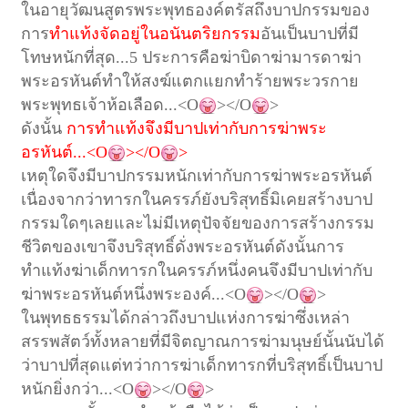
ในอายุวัฒนสูตร
พระพุทธองค์ตรัสถึงบาปกรรมของ
การ
ทำแท้งจัดอยู่ในอนันตริยกรรม
อันเป็นบาปที่มี
โทษหนักที่สุด
...5
ประการ
คือ
ฆ่าบิดา
ฆ่ามารดา
ฆ่า
พระอรหันต์
ทำให้สงฆ์แตกแยก
ทำร้ายพระวรกาย
พระพุทธเจ้าห้อเลือด
...<O
></O
>
ดังนั้น
การทำแท้งจึงมีบาปเท่ากับการฆ่าพระ
อรหันต์
...<O
></O
>
เหตุใดจึงมีบาปกรรมหนักเท่ากับการฆ่าพระอรหันต์
เนื่องจากว่าทารกในครรภ์ยังบริสุทธิ์
มิเคยสร้างบาป
กรรมใดๆ
เลย
และไม่มีเหตุปัจจัยของการสร้างกรรม
ชีวิตของเขาจึงบริสุทธิ์ดั่งพระอรหันต์
ดังนั้น
การ
ทำแท้งฆ่าเด็กทารกในครรภ์หนึ่งคนจึงมีบาปเท่ากับ
ฆ่าพระอรหันต์หนึ่งพระองค์
...<O
></O
>
ในพุทธธรรมได้กล่าวถึงบาปแห่งการฆ่า
ซึ่งเหล่า
สรรพสัตว์ทั้งหลายที่มีจิตญาณ
การฆ่ามนุษย์นั้นนับได้
ว่าบาปที่สุด
แต่ทว่าการฆ่าเด็กทารกที่บริสุทธิ์เป็นบาป
หนักยิ่งกว่า
...<O
></O
>