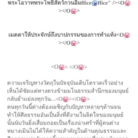
พระโอวาทพระโพธิสัตว์กวนอิม
ffice
ffice" /><O
></O
>
เมตตาให้ประจักษ์ถึงบาปกรรมของการทำแท้ง
<O
></O
>
<O
> </O
>
ความเจริญทางวัตถุในปัจจุบันเติบโตรวดเร็วอย่าง
เห็นได้ชัดแต่ทางตรงข้ามมโนธรรมสำนึกของมนุษย์
กลับย่ำแย่ลงทุกวัน
...<O
></O
>
คนทุกวันนี้ต่างต้องเผชิญกับปัญหาหลายๆ
ด้าน
จน
ทำให้ศีลธรรมอันเป็นสิ่งที่ดีงามในจิตใจของมนุษย์
นั้นนับวันยิ่งเสื่อมถอยเป็นเรื่องน่าเศร้าที่ผู้คนต่าง
หมางเมิน
ไม่ได้ให้ความสำคัญในด้านคุณธรรมและ