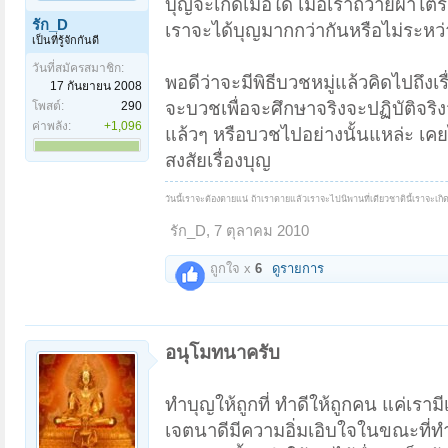
บุญจะเกิดเมือใด เมื่อเราถวายผ้าไตรเ
รัก_D
เราจะได้บุญมากกว่ากันหรือไม่ระหว่า
เป็นที่รู้จักกันดี
วันที่สมัครสมาชิก:
พอดีว่าจะมีพิธีบวชหมู่แล้วคิดไปถึงเร
17 กันยายน 2008
จะบวชเพื่อจะศึกษาจริงจะปฏิบัติจริ
โพสต์:
290
ค่าพลัง:
+1,096
แล้วๆ หรือบวชไปอย่างนั้นแหล่ะ เคยได
สงสัยเรื่องบุญ
วันนี้เราจะต้องตายแน่ ถ้าเราตายแล้วเราจะไปนิพานที่เดียวชาตินี้เราจะเกิด
รัก_D
,
7 ตุลาคม 2010
ถูกใจ x
6
ดูรายการ
อนุโมทนาครับ
ทำบุญให้ถูกที่ ทำดีให้ถูกคน แค่เรา
เจตนาดีมีความอิ่มเอิบใจในขณะที่ท