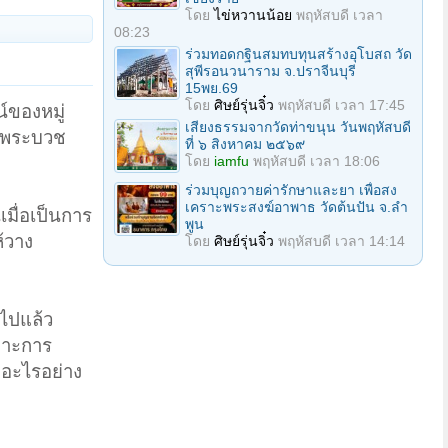
โดย
ไข่หวานน้อย
พฤหัสบดี เวลา
08:23
ร่วมทอดกฐินสมทบทุนสร้างอุโบสถ วัด
สุพีรอนวนาราม จ.ปราจีนบุรี
15พย.69
โดย
ศิษย์รุ่นจิ๋ว
พฤหัสบดี เวลา 17:45
์ของหมู่
เสียงธรรมจากวัดท่าขนุน วันพฤหัสบดี
อ พระบวช
ที่ ๖ สิงหาคม ๒๕๖๙
โดย
iamfu
พฤหัสบดี เวลา 18:06
ร่วมบุญถวายค่ารักษาและยา เพื่อสง
เคราะพระสงฆ์อาพาธ วัดต้นปัน จ.ลํา
เมื่อเป็นการ
พูน
้วาง
โดย
ศิษย์รุ่นจิ๋ว
พฤหัสบดี เวลา 14:14
ญไปแล้ว
ฉพาะการ
่ อะไรอย่าง