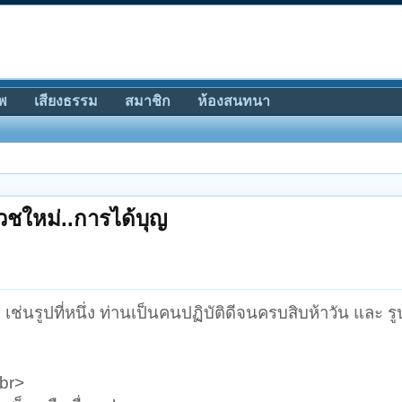
พ
เสียงธรรม
สมาชิก
ห้องสนทนา
วชใหม่..การได้บุญ
่นรูปที่หนึ่ง ท่านเป็นคนปฏิบัติดีจนครบสิบห้าวัน และ รูป
<br>