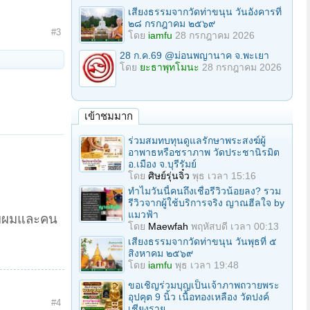
เสียงธรรมจากวัดท่าขนุน วันอังคารที่
๒๘ กรกฎาคม ๒๕๖๙
#3
โดย
iamfu
28 กรกฎาคม 2026
28 ก.ค.69 @ม่อนพญานาค จ.พะเยา
โดย
ยะธาพุทโมนะ
28 กรกฎาคม 2026
เข้าชมมาก
ร่วมสมทบทุนดูแลรักษาพระสงฆ์ผู้
อาพาธหรือชราภาพ วัดประชานิรมิต
อ.เมือง จ.บุรีรัมย์
โดย
ศิษย์รุ่นจิ๋ว
พุธ เวลา 15:16
ทำไมวันนี้คนถึงเชื่อรีวิวน้อยลง? รวม
รีวิวจากผู้ใช้บริการจริง ญาณฮีลใจ by
แมวฟ้า
รับผมและคน
โดย
Maewfah
พฤหัสบดี เวลา 00:13
เสียงธรรมจากวัดท่าขนุน วันพุธที่ ๕
สิงหาคม ๒๕๖๙
โดย
iamfu
พุธ เวลา 19:48
ขอเชิญร่วมบุญเป็นเจ้าภาพถวายพระ
อุปคุต 9 นิ้ว เนื้อทองเหลือง วัดปงค์
#4
เชียงราย