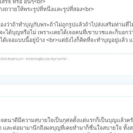
สร็จ หรือ อื่นๆ<br>
งถวายให้พระรูปที่หนึ่งและรูปที่สอง<br>
ื่องว่าถ้าทำบุญกับพระถ้าไม่ถูกรูปแล้วถ้าไปส่งเสริมท่านที่ไม
งจะได้บุญหรือไม่ เพราะเคยได้เจอคนที่เขาบวชและก็บอกว่
้เจอแบบนี้อยู่บ้าง <br>แต่ยังไงก็คิดที่จะทำบุญอยู่แล้ว 
เป็นชาติสุดท้ายแล้ว-- ตำหนิกรรมผู้อื่น-ลงอเวจีมหานรกได้ --
มีเจตนาดีมีความสบายใจเป็นกุศลตั้งแต่แรกก็เป็นบุญแล้วครั
ำ และต่อมามานึกถึงผลบุญที่เคยทำมาก็ชื่นใจสบายใจ ทั้ง