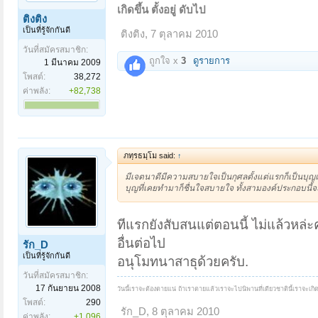
เกิดขึ้น ตั้งอยู่ ดับไป
ติงติง
เป็นที่รู้จักกันดี
ติงติง
,
7 ตุลาคม 2010
วันที่สมัครสมาชิก:
ถูกใจ x
3
ดูรายการ
1 มีนาคม 2009
โพสต์:
38,272
ค่าพลัง:
+82,738
ภทฺรธมฺโม said:
↑
มีเจตนาดีมีความสบายใจเป็นกุศลตั้งแต่แรกก็เป็นบุญ
บุญที่เคยทำมาก็ชื่นใจสบายใจ ทั้งสามองค์ประกอบนี้จะท
ทีแรกยังสับสนแต่ตอนนี้ ไม่แล้วหล่
อื่นต่อไป
รัก_D
เป็นที่รู้จักกันดี
อนุโมทนาสาธุด้วยครับ.
วันที่สมัครสมาชิก:
17 กันยายน 2008
วันนี้เราจะต้องตายแน่ ถ้าเราตายแล้วเราจะไปนิพานที่เดียวชาตินี้เราจะเกิด
โพสต์:
290
รัก_D
,
8 ตุลาคม 2010
ค่าพลัง:
+1,096