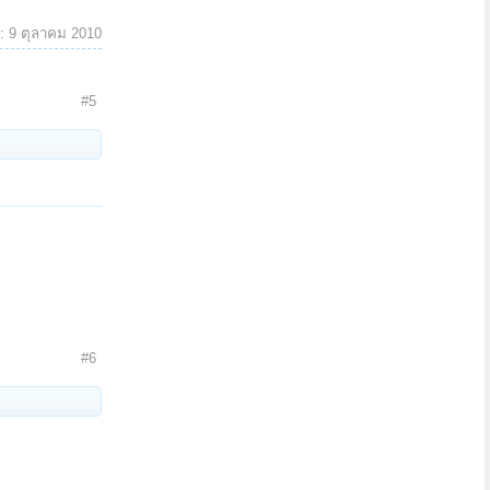
ด:
9 ตุลาคม 2010
#5
#6