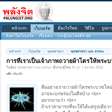
หน้าแรก
มีอะไรใหม่
วิดีโอ
รูปภา
เว็บบอร์ด
ค้นหาในเว็บบอร์ด
เรื่องเด่น
กระทู้และโพสต์ล่าสุด
หน้าแรก
เว็บบอร์ด
พุทธศาสนา
พุทธศาสนา และ ธรรมะ
การที่เราเป็นเจ้าภาพถวายผ้าไตรให้พระบ
ในห้อง '
พุทธศาสนา และ ธรรมะ
' ตั้งกระทู้โดย
รัก_D
,
7 ตุลาคม 2010
.
แท็ก:
เพิ่มแท็ก
คืออย่างเราถวายผ้าไตรพระบวชใหม่ เช
อาจจะบกพร่องในศีลบ้าง <br>
อยากถามว่า <br>
ถ้าเราสามารถที่จะให้ได้แค่รูปเดียว