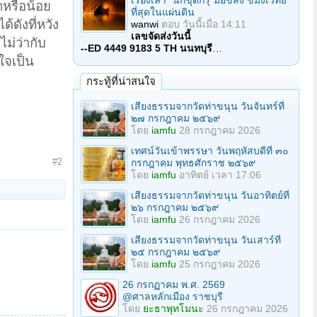
เรื่องเล่า "นักขุดกรุ"มือขลัง ขมังเวทย์
กหรือน้อย
ที่สุดในแผ่นดิน
้ดังที่หวัง
wanwi
ตอบ
วันนี้เมื่อ 14:11
เลขจัดส่งวันนี้
ไม่ว่ากับ
--ED 4449 9183 5 TH นนทบุรี
…
ีใจเป็น
กระทู้ที่น่าสนใจ
เสียงธรรมจากวัดท่าขนุน วันจันทร์ที่
๒๗ กรกฎาคม ๒๕๖๙
โดย
iamfu
28 กรกฎาคม 2026
เทศน์วันเข้าพรรษา วันพฤหัสบดีที่ ๓๐
#2
กรกฎาคม พุทธศักราช ๒๕๖๙
โดย
iamfu
อาทิตย์ เวลา 17:06
เสียงธรรมจากวัดท่าขนุน วันอาทิตย์ที่
๒๖ กรกฎาคม ๒๕๖๙
โดย
iamfu
26 กรกฎาคม 2026
เสียงธรรมจากวัดท่าขนุน วันเสาร์ที่
๒๕ กรกฎาคม ๒๕๖๙
โดย
iamfu
25 กรกฎาคม 2026
26 กรกฏาคม พ.ศ. 2569
@ศาลหลักเมือง ราชบุรี
โดย
ยะธาพุทโมนะ
26 กรกฎาคม 2026