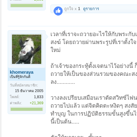
ถูกใจ x
1
ดูรายการ
เวลาที่เราจะถวายอะไรให้กับพระกับเจ
สงฆ์ โดยถวายผ่านพระรูปที่เราตั้งใ
ใหม่
ถ้าเจ้าของกระทู้ตั้งเจตนาไว้อย่างนี
khomeraya
ถวายให้เป็นของส่วนรวมของคณะสงฆ์เส
เป็นที่รู้จักกันดี
ลง............
วันที่สมัครสมาชิก:
15 ธันวาคม 2005
วางลงเปรียบเสมือนเราตัดสวิทซ์ไฟนะคร
โพสต์:
1,833
ค่าพลัง:
+21,369
ถวายไปแล้ว แต่จิตคิดตะหงิดๆ สงสัย เ
ทำบุญ ในการปฏิบัติธรรมขั้นสูงขึ้นไป 
นี้เป็นต้น.....