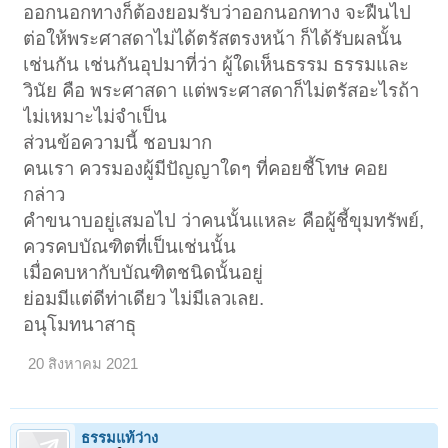
ออกนอกทางก็ต้องยอมรับว่าออกนอกทาง จะฝืนไป
ย่อมมีแต่ดีท่าเดียว ไม่มีเลวเลย.
ต่อให้พระศาสดาไม่ได้ตรัสตรงหน้า ก็ได้รับผลนั้น
(ปณฑิตวคฺค ธ. ขุ. ๒๕/๒๕/๑๖.) พุทธวจน
เช่นกัน เช่นกันอุปมาที่ว่า ผู้ใดเห็นธรรม ธรรมและ
วินัย คือ พระศาสดา แต่พระศาสดาก็ไม่ตรัสอะไรถ้า
ไม่เหมาะไม่จำเป็น
ส่วนข้อความนี้ ชอบมาก
คนเรา ควรมองผู้มีปัญญาใดๆ ที่คอยชี้โทษ คอย
กล่าว
คำขนาบอยู่เสมอไป ว่าคนนั้นแหละ คือผู้ชี้ขุมทรัพย์,
ควรคบบัณฑิตที่เป็นเช่นนั้น
เมื่อคบหากับบัณฑิตชนิดนั้นอยู่
ย่อมมีแต่ดีท่าเดียว ไม่มีเลวเลย.
อนุโมทนาสาธุ
20 สิงหาคม 2021
ธรรมแท้ว่าง