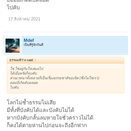
ไปคับ
17 สิงหาคม 2021
Mdef
เป็นที่รู้จักกันดี
ธรรมแท้ว่าง said:
↑
ใช่ ใช่อยู่กับใจเสมอไป
ได้เมื่อหรั่ยก็จบคับ
ส่วนเวทนาทั้งหลายก็เป็นเรื่องธรรมชาติของจิต (ซึ่งไม่ใช่เรา)
ย่อมมีเกิดดับตลอด
ไปคับ
โลกไม่ช้ำธรรมไม่เสีย
มีทั้งที่บังคับได้และบังคับไม่ได้
หากบังคับกลั้นลมหายใจชั่วคราวไม่ได้
ก็คงได้ตายห่านไปก่อนจะถึงอีกฟาก