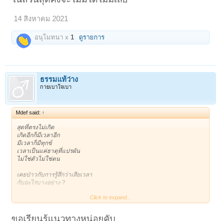
14 สิงหาคม 2021
อนุโมทนา x
1
ดูรายการ
ธรรมแท้ว่าง
กายเบาใจเบา
Mdef said:
↑
สุดที่ตรงไม่เกิด
เกิดอีกก็มีเวลาอีก
มีเวลาก็มีทุกข์
เวลาเป็นแค่ธาตุที่แปรผัน
ไม่ใช่ตัวไม่ใช่ตน
เคยป่าวกับการรู้สึกว่าเสียเวลา
กับอะไรบางอย่าง ?
Click to expand...
หากมีตัณหาต้องการได้อะไรบางอย่างอยู่
ก็จะรู้สึกว่าเสียเวลาไปกับอะไรบางอย่าง
การมีตัณหาเกิดขึ้นเวลาก็เหมือนเงินทอง
ขอเรียนรู้แนวทางหน่อยคับ