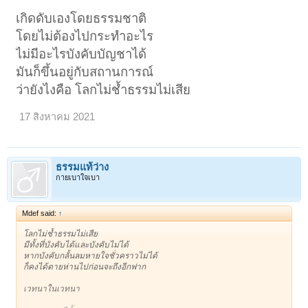
เกิดดับเองโดยธรรมชาติ
โดยไม่ต้องไปกระทำอะไร
ไม่มีอะไรบังคับบัญชาได้
มันก็ขึ้นอยู่กับสถานการณ์
ว่ายังไงคือ โลกไม่ช้ำธรรมไม่เสีย
17 สิงหาคม 2021
ธรรมแท้ว่าง
กายเบาใจเบา
Mdef said:
↑
โลกไม่ช้ำธรรมไม่เสีย
มีทั้งที่บังคับได้และบังคับไม่ได้
หากบังคับกลั้นลมหายใจชั่วคราวไม่ได้
ก็คงได้ตายห่านไปก่อนจะถึงอีกฟาก
เวทนาในเวทนา