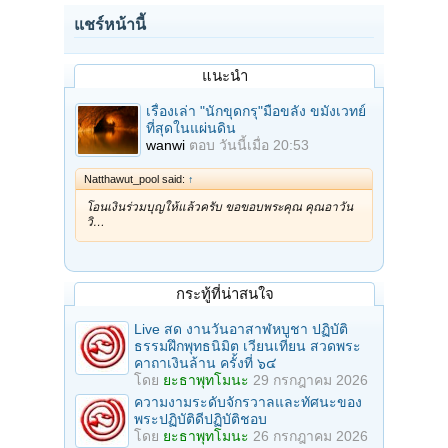
แชร์หน้านี้
แนะนำ
เรื่องเล่า "นักขุดกรุ"มือขลัง ขมังเวทย์
ที่สุดในแผ่นดิน
wanwi
ตอบ
วันนี้เมื่อ 20:53
Natthawut_pool said:
↑
โอนเงินร่วมบุญให้แล้วครับ ขอขอบพระคุณ คุณอาวัน
วิ…
กระทู้ที่น่าสนใจ
Live สด งานวันอาสาฬหบูชา ปฏิบัติ
ธรรมฝึกพุทธนิมิต เวียนเทียน สวดพระ
คาถาเงินล้าน ครั้งที่ ๖๔
โดย
ยะธาพุทโมนะ
29 กรกฎาคม 2026
ความงามระดับจักรวาลและทัศนะของ
พระปฏิบัติดีปฏิบัติชอบ
โดย
ยะธาพุทโมนะ
26 กรกฎาคม 2026