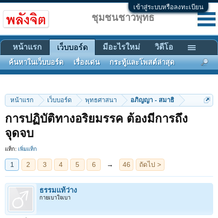
เข้าสู่ระบบหรือลงทะเบียน
ชุมชนชาวพุทธ
หน้าแรก
มีอะไรใหม่
วิดีโอ
เว็บบอร์ด
ค้นหาในเว็บบอร์ด
เรื่องเด่น
กระทู้และโพสต์ล่าสุด
หน้าแรก
เว็บบอร์ด
พุทธศาสนา
อภิญญา - สมาธิ
การปฏิบัติทางอริยมรรค ต้องมีการถึง
1
2
3
4
5
6
→
46
ถัดไป >
จุดจบ
แท็ก:
เพิ่มแท็ก
ธรรมแท้ว่าง
กายเบาใจเบา