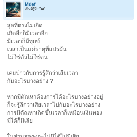
Mdef
เป็นที่รู้จักกันดี
สุดที่ตรงไม่เกิด
เกิดอีกก็มีเวลาอีก
มีเวลาก็มีทุกข์
เวลาเป็นแค่ธาตุที่แปรผัน
ไม่ใช่ตัวไม่ใช่ตน
เคยป่าวกับการรู้สึกว่าเสียเวลา
กับอะไรบางอย่าง ?
หากมีตัณหาต้องการได้อะไรบางอย่างอยู่
ก็จะรู้สึกว่าเสียเวลาไปกับอะไรบางอย่าง
การมีตัณหาเกิดขึ้นเวลาก็เหมือนเงินทอง
มีได้ก็มีเสีย
ในส่วนสุดคงจะไม่มีได้ไม่มีเสีย