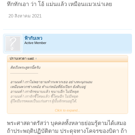
ทึกทักเอา ว่า โอ้ แม่นแล้ว เหมือนแมวเน่าเลย
20 สิงหาคม 2021
ฟ้ากับเหว
Active Member
ปราบเทวดา said:
↑
คิดถึงพระสูตรนี้ครับ
...............................
อานนท์ ! เราไม่พยายามทำกะพวกเธอ อย่างทะนุถนอม
เหมือนพวกช่างหม้อ ทำแก่หม้อที่ยังเปียก ยังดิบอยู่
อานนท์ ! เราจักขนาบแล้ว ขนาบอีก ไม่มีหยุด
อานนท์ ! เราจักชี้โทษแล้ว ชี้โทษอีก ไม่มีหยุด
ผู้ใดมีมรรคผลเป็นแก่นสาร ผู้นั้นจักทนอยู่ได้.
Click to expand...
(มหาสุญญตสุตต อุปริ. ม. ๑๔/๒๔๕/๓๕๖.) พุทธวัจน์
คนเรา ควรมองผู้มีปัญญาใดๆ ที่คอยชี้โทษ คอยกล่าว
พระศาสดาตรัสว่า บุคคลทั้งหลายย่อมรู้ตามได้เสมอ
คำขนาบอยู่เสมอไป ว่าคนนั้นแหละ คือผู้ชี้ขุมทรัพย์,
ถ้าประพฤติปฏิบัติตาม ประดุจทางโคจรของบิดา ถ้า
ควรคบบัณฑิตที่เป็นเช่นนั้น
เมื่อคบหากับบัณฑิตชนิดนั้นอยู่