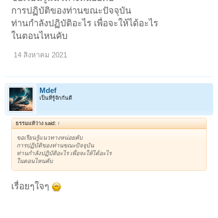
มีได้ก็มีเสีย
การปฏิบัติของท่านขณะปัจจุบัน
ในส่วนสุดคงจะไม่มีได้ไม่มีเสีย
ท่านกำลังปฏิบัติอะไร เพื่อจะให้ได้อะไร
ในตอนไหนคับ
14 สิงหาคม 2021
Mdef
เป็นที่รู้จักกันดี
ธรรมแท้ว่าง said:
↑
ขอเรียนรู้แนวทางหน่อยคับ
การปฏิบัติของท่านขณะปัจจุบัน
ท่านกำลังปฏิบัติอะไร เพื่อจะให้ได้อะไร
ในตอนไหนคับ
เรื่อยๆใจๆ