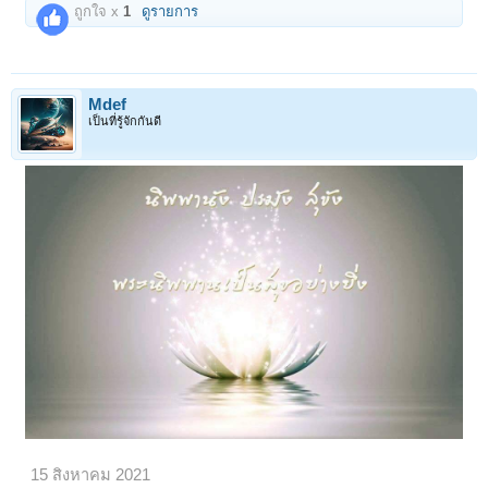
ถูกใจ x
1
ดูรายการ
Mdef
เป็นที่รู้จักกันดี
15 สิงหาคม 2021