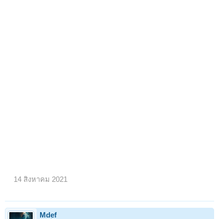
14 สิงหาคม 2021
Mdef