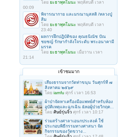
โดย
ยะธาพุทโมนะ
พฤหัสบดี เวลา
00:09
พิจารณากาย และมรณานุสสติ /หลวงปู่
สิม
โดย
ยะธาพุทโมนะ
พฤหัสบดี เวลา
23:40
ผลการฝึกปฎิบัติของ คุณธนิณัช ปัณ
ชยชญ์ รักษากำลังใจระดับ พระอนาคามี
มรรค
โดย
ยะธาพุทโมนะ
เมื่อวาน เวลา
21:14
เข้าชมมาก
เสียงธรรมจากวัดท่าขนุน วันศุกร์ที่ ๗
สิงหาคม ๒๕๖๙
โดย
iamfu
ศุกร์ เวลา 16:53
ผ้าป่าจัดหาเครื่องมือแพทย์สำหรับห้อง
อุบัติเหตุและฉุกเฉิน &หอผู้ป่วยวิกฤต...
โดย
ศิษย์รุ่นจิ๋ว
ศุกร์ เวลา 10:17
ร่วมสร้างศาลาเอนกประสงค์ ใช้
ประกอบพิธีกรรมทางศาสนา จัด
กิจกรรมของวัดขวาง...
โดย
ศิษย์รุ่นจิ๋ว
ศุกร์ เวลา 17:48