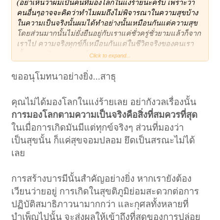
(อย่าเห็นว่าผมเป็นคนที่มองโลกในแง่ร้ายนะครับ เพราะว่า
คนอื่นๆอาจจะคิดว่าทำไมผมถึงไม่พิจารณาในความสุขบ้าง
ในความเป็นจริงนั้นผมได้ทำอย่างนั้นเหมือนกันแต่ความสุข
โดยส่วนมากนั้นไม่ยั่งยืนอยู่กับเราแค่ชั่วครู่ชั่วยามแล้วก็จาก
เราไป ความจริงทุกข์ก็เหมือนกันแต่ในชีวิตจริงของคนเรา
นั้นจะเจอกับความทุกข์มากกว่าความสุข)
Click to expand...
ขออนุโมทนาอย่างยิ่ง...สาธุ
ทั้งหมดนี้คือสิ่งที่ตัวผมเองคิดและพิจารณาก่อนจะสวดมนต์ทุกครั้ง สิ่งที่ได้
คุณไม่ได้มองโลกในแง่ร้ายเลย อย่ากังวลเรื่องนั้น
เขียนขึ้นมานี้มิได้มีเจตนาใด นอกจากอยากจะขอให้ท่านผู้รู้ได้ทำการ
พิจารณาว่ามีสิ่งใดไม่ถูกต้องหรือว่ามีสิ่งใดที่ตัวผมได้เข้าใจผิดไปบ้าง
การมองโลกตามความเป็นจริงคือสิ่งที่สมควรที่สุด
เนื่องจากเป็นผู้รู้น้อยในธรรม
ในเมื่อการเกิดมันมีแต่ทุกข์จริงๆ ส่วนที่มองว่า
เป็นสุขนั้น ก็แค่สุขจอมปลอม ยึดเป็นสรณะไม่ได้
เลย
การสร้างบารมีนั้นสำคัญอย่างยิ่ง หากเรายังต้อง
เวียนว่ายอยู่ การเกิดในสุขติภูมิย่อมสะดวกต่อการ
ปฏิบัติสมาธิภาวนามากกว่า และกุศลทั้งหลายที่
บำเพ็ญไปนั้น จะส่งผลให้เข้าถึงที่สุดของการปล่อย