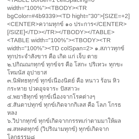
width="100%"><TBODY><TR
bgColor=#4b9339><TD hight="30">[SIZE=+2]
<CENTER>ความทุกข์ ๑๐ ประการ</CENTER>
[/SIZE]</TD></TR></TBODY></TABLE>
<TABLE width="100%"><TBODY><TR
width="100%"><TD colSpan=2> ๑.สภาวทุกข์
ทุกประจำสังขาร คือ เกิด แก่ เจ็บ ตาย
๒.ปกิณณกทุกข์ ทุกข์จร คือ โสกะ ปริเทวะ ทุกขะ
โทมนัส อุปายาส
๓.นิพัทธทุกข์ ทุกข์เนืองนิตย์ คือ หนาว ร้อน หิว
กระหาย ปวดอุจจาระ ปัสสาวะ
๔.พยาธิทุกข์ ทุกข์เนื่องจากโรคต่างๆ
๕.สันตาปทุกข์ ทุกข์เกิดจากกิเลส คือ โลภ โกรธ
หลง
๖.วิปากทุกข์ ทุกข์เกิดจากกรรทเก่าตามมาให้ผล
๗.สหคตทุกข์ (วิปริณามทุกข์) ทุกข์เกิดจาก
โลกธรรม๘