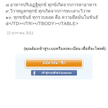
๘.อาหารปริเยฏฐิทุกข์ ทุกข์เกิดจากการหาอาหาร
๙.วิวาทมูลกทุกข์ ทุกเกิดจากการทะเลาะวิวาท
๑๐. ทุกขขันธ์ ทุกรวบยอด คือ ความยึดมั่นในขันธ์
๕</TD></TR></TBODY></TABLE>
22 มกราคม 2011
(คุณต้องเข้าสู่ระบบหรือลงทะเบียน เพื่อที่จะโพสต์)
สมัครสมาชิก
เข้าสู่ระบบด้วย Facebook