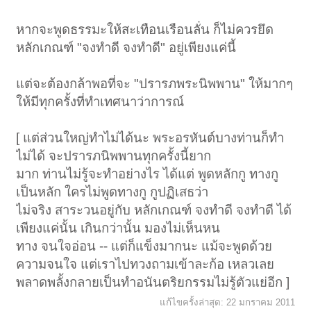
หากจะพูดธรรมะให้สะเทือนเรือนลั่น ก็ไม่ควรยึด
หลักเกณฑ์ "จงทำดี จงทำดี" อยู่เพียงแค่นี้
แต่จะต้องกล้าพอที่จะ "ปรารภพระนิพพาน" ให้มากๆ
ให้มีทุกครั้งที่ทำเทศนาว่าการณ์
[ แต่ส่วนใหญ่ทำไม่ได้นะ พระอรหันต์บางท่านก็ทำ
ไม่ได้ จะปรารภนิพพานทุกครั้งนี้ยาก
มาก ท่านไม่รู้จะทำอย่างไร ได้แต่ พูดหลักกู ทางกู
เป็นหลัก ใครไม่พูดทางกู กูปฏิเสธว่า
ไม่จริง สาระวนอยู่กับ หลักเกณฑ์ จงทำดี จงทำดี ได้
เพียงแค่นั้น เกินกว่านั้น มองไม่เห็นหน
ทาง จนใจอ่อน -- แต่ก็แข็งมากนะ แม้จะพูดด้วย
ความจนใจ แต่เราไปทวงถามเข้าละก้อ เหลวเลย
พลาดพลั้งกลายเป็นทำอนันตริยกรรมไม่รู้ตัวแย่อีก ]
แก้ไขครั้งล่าสุด:
22 มกราคม 2011