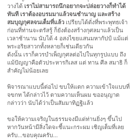
วางได้
เราไม่สามารถนึกอยากจะปล่อยวางก็ทำได้
ทันที เราต้องอบรมมาแล้วจนชำนาญ และสร้าง
สมบุญกุศลจนเต็มที่แล้ว
เปรียบได้ดั่งที่พระพุทธเจ้า
ก่อนที่ท่านจะตรัสรู้ ก็ยังต้องสร้างกุศลมาแล้วเป็น
เวลาช้านาน นับได้ 4 อสงไขยแสนมหากัปป์ แม้แต่
พระอริยสาวกทั้งหลายก็เช่นเดียวกัน
ดังนั้น เราก็ควรบำเพ็ญกุศลต่อไปในทุกรูปแบบ ถึง
แม้ปัญญาคือตัวประหารกิเลส แต่ ทาน ศีล สมาธิ ก็
สำคัญไม่น้อยเลย
พิจารณาแบบนี้ต่อไป ขบให้แตก ความเข้าใจแบบที่
จขกท ได้กล่าวไว้ ตามความเห็นผม ขออนุญาต
กล่าวว่า นับได้ว่าเป็นสัมมาทิฏฐิแล้ว
ขอให้ความเจริญในธรรมจงมีแด่ท่านยิ่งๆ ขึ้นไป
หากวันหน้ามีสิ่งใดจะชี้แนะกระผม เชิญเต็มที่เลย
ครับ...ขอบคุณครับ...