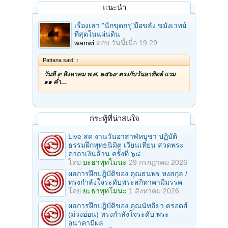
แนะนำ
เรื่องเล่า "นักขุดกรุ"มือขลัง ขมังเวทย์
ที่สุดในแผ่นดิน
wanwi
ตอบ
วันนี้เมื่อ 19:29
Pattana said:
↑
วันที่ ๙ สิงหาคม พ.ศ. ๒๕๖๙ ตรงกับวันอาทิตย์ แรม
๑๑ ค่ำ…
กระทู้ที่น่าสนใจ
Live สด งานวันอาสาฬหบูชา ปฏิบัติ
ธรรมฝึกพุทธนิมิต เวียนเทียน สวดพระ
คาถาเงินล้าน ครั้งที่ ๖๔
โดย
ยะธาพุทโมนะ
29 กรกฎาคม 2026
ผลการฝึกปฎิบัติของ คุณธนพร หงสกุล /
ทรงกำลังใจระดับพระสกิทาคามีมรรค
โดย
ยะธาพุทโมนะ
1 สิงหาคม 2026
ผลการฝึกปฎิบัติของ คุณนัทลียา ดรอดส์
(ม่วงอ่อน) ทรงกำลังใจระดับ พระ
อนาคามีผล