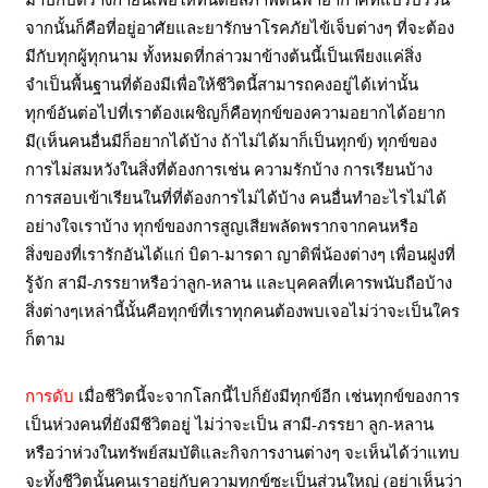
มาปกปิดร่างกายนี้เพื่อให้ทนต่อสภาพดินฟ้าอากาศที่แปรปรวน
จากนั้นก็คือที่อยู่อาศัยและยารักษาโรคภัยไข้เจ็บต่างๆ ที่จะต้อง
มีกับทุกผู้ทุกนาม ทั้งหมดที่กล่าวมาข้างต้นนี้เป็นเพียงแค่สิ่ง
จำเป็นพื้นฐานที่ต้องมีเพื่อให้ชีวิตนี้สามารถคงอยู่ได้เท่านั้น
ทุกข์อันต่อไปที่เราต้องเผชิญก็คือทุกข์ของความอยากได้อยาก
มี(เห็นคนอื่นมีก็อยากได้บ้าง ถ้าไม่ได้มาก็เป็นทุกข์) ทุกข์ของ
การไม่สมหวังในสิ่งที่ต้องการเช่น ความรักบ้าง การเรียนบ้าง
การสอบเข้าเรียนในที่ที่ต้องการไม่ได้บ้าง คนอื่นทำอะไรไม่ได้
อย่างใจเราบ้าง ทุกข์ของการสูญเสียพลัดพรากจากคนหรือ
สิ่งของที่เรารักอันได้แก่ บิดา-มารดา ญาติพี่น้องต่างๆ เพื่อนฝูงที่
รู้จัก สามี-ภรรยาหรือว่าลูก-หลาน และบุคคลที่เคารพนับถือบ้าง
สิ่งต่างๆเหล่านี้นั้นคือทุกข์ที่เราทุกคนต้องพบเจอไม่ว่าจะเป็นใคร
ก็ตาม
การดับ
เมื่อชีวิตนี้จะจากโลกนี้ไปก็ยังมีทุกข์อีก เช่นทุกข์ของการ
เป็นห่วงคนที่ยังมีชีวิตอยู่ ไม่ว่าจะเป็น สามี-ภรรยา ลูก-หลาน
หรือว่าห่วงในทรัพย์สมบัติและกิจการงานต่างๆ จะเห็นได้ว่าแทบ
จะทั้งชีวิตนั้นคนเราอยู่กับความทุกข์ซะเป็นส่วนใหญ่ (อย่าเห็นว่า