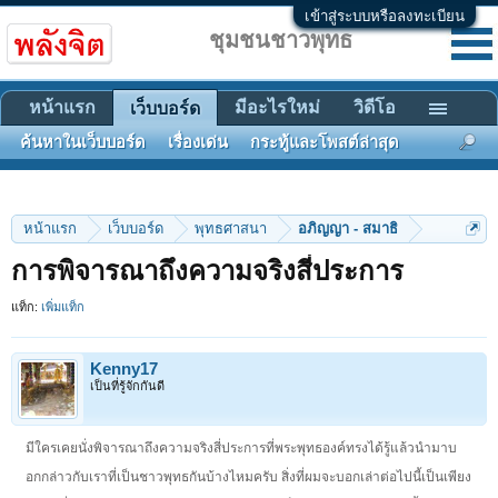
เข้าสู่ระบบหรือลงทะเบียน
ชุมชนชาวพุทธ
หน้าแรก
มีอะไรใหม่
วิดีโอ
เว็บบอร์ด
ค้นหาในเว็บบอร์ด
เรื่องเด่น
กระทู้และโพสต์ล่าสุด
หน้าแรก
เว็บบอร์ด
พุทธศาสนา
อภิญญา - สมาธิ
การพิจารณาถึงความจริงสี่ประการ
แท็ก:
เพิ่มแท็ก
Kenny17
เป็นที่รู้จักกันดี
มีใครเคยนั่งพิจารณาถึงความจริงสี่ประการที่พระพุทธองค์ทรงได้รู้แล้วนำมาบ
อกกล่าวกับเราที่เป็นชาวพุทธกันบ้างไหมครับ สิ่งที่ผมจะบอกเล่าต่อไปนี้เป็นเพียง