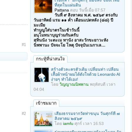
เรื่องเล่า "นักขุดกรุ"มือขลัง ขมังเวทย์
ที่สุดในแผ่นดิน
Pattana
ตอบ
วันนี้เมื่อ 07:57
วันที่ ๙ สิงหาคม พ.ศ. ๒๕๖๙ ตรงกับ
วันอาทิตย์ แรม ๑๑ ค่ำ เดือนแปดหลัง (๘๘) ปี
มะเมีย
ทำบุญใส่บาตรในเช้าวันนี้
อนุโมทนาบุญร่วมกันครับ
สุทินนัง วะตะเม ทานัง อาสะวักขะยาวะหัง
#1
นิพพานะ ปัจจะโย โหตุ ปัจจุบันเนกาเล…
กระทู้ที่น่าสนใจ
สร้างตัวละครตัวเดิม เปลี่ยนท่า เปลี่ยน
เสื้อผ้าหน้าผมได้ดังใจด้วย Leonardo AI
ง่ายๆ ทำได้เอง!
โดย
วิญญาณนิพพาน
พฤหัสบดี เวลา
04:04
เข้าชมมาก
เสียงธรรมจากวัดท่าขนุน วันศุกร์ที่ ๗
#2
สิงหาคม ๒๕๖๙
โดย
iamfu
ศุกร์ เวลา 16:53