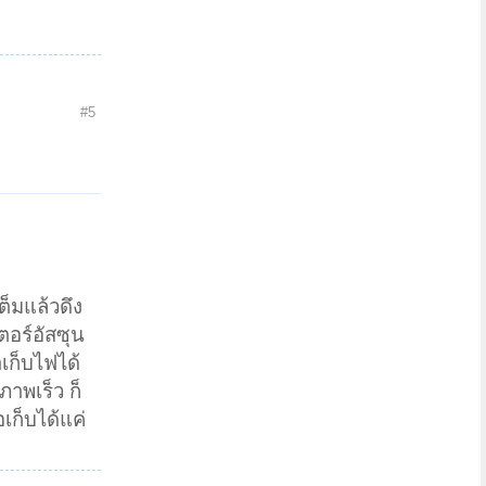
#5
็มแล้วดึง
ตอร์อัสซุน
เก็บไฟได้
าพเร็ว ก็
เก็บได้แค่