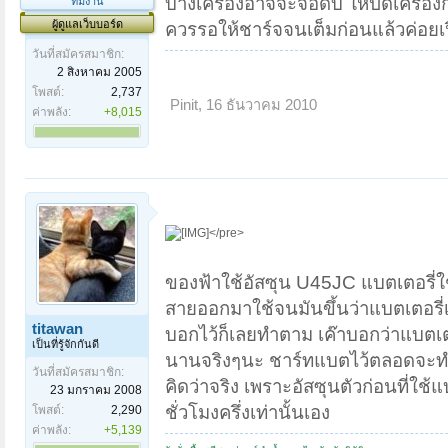
บางเครื่องอาจจะจอดับ ให้ปิดเครื่อง
ทีมงาน
ผู้ดูแลเว็บบอร์ด
ควรรอให้ชาร์จจนเต็มก่อนแล้วค่อยเป
วันที่สมัครสมาชิก:
2 สิงหาคม 2005
โพสต์:
2,737
Pinit
,
16 ธันวาคม 2010
ค่าพลัง:
+8,015
</pre>
ของฟ้าใช้อัสซุน U45JC แบตเตอรี่ใ
สายออกมาใช้จนมันขึ้นว่าแบตเตอรี่เ
titawan
บอกไว้ก็เลยทำตาม เค๊าบอกว่าแบตเต
เป็นที่รู้จักกันดี
นานจริงๆนะ ชาร์ทแบตไว้ตลอดจะทำใ
วันที่สมัครสมาชิก:
คิดว่าจริง เพราะอัสซุนตัวก่อนที่ใช้
23 มกราคม 2008
ชั่วโมงครึ่งเท่านั้นเอง
โพสต์:
2,290
ค่าพลัง:
+5,139