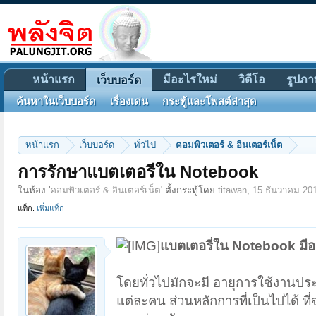
หน้าแรก
มีอะไรใหม่
วิดีโอ
รูปภา
เว็บบอร์ด
ค้นหาในเว็บบอร์ด
เรื่องเด่น
กระทู้และโพสต์ล่าสุด
หน้าแรก
เว็บบอร์ด
ทั่วไป
คอมพิวเตอร์ & อินเตอร์เน็ต
การรักษาแบตเตอรี่ใน Notebook
ในห้อง '
คอมพิวเตอร์ & อินเตอร์เน็ต
' ตั้งกระทู้โดย
titawan
,
15 ธันวาคม 20
แท็ก:
เพิ่มแท็ก
แบตเตอรี่ใน Notebook มีอ
โดยทั่วไปมักจะมี อายุการใช้งานประ
แต่ละคน ส่วนหลักการที่เป็นไปได้ 