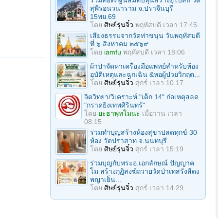
ร่วมทอดกฐินสมทบทุนสร้างอุโบสถ วัด
สุพีรอนวนาราม จ.ปราจีนบุรี
15พย.69
โดย
ศิษย์รุ่นจิ๋ว
พฤหัสบดี เวลา 17:45
เสียงธรรมจากวัดท่าขนุน วันพฤหัสบดี
ที่ ๖ สิงหาคม ๒๕๖๙
โดย
iamfu
พฤหัสบดี เวลา 18:06
ผ้าป่าจัดหาเครื่องมือแพทย์สำหรับห้อง
อุบัติเหตุและฉุกเฉิน &หอผู้ป่วยวิกฤต...
โดย
ศิษย์รุ่นจิ๋ว
ศุกร์ เวลา 10:17
จิตวิทยา/วิเคราะห์ "เด็ก 14" ก่อเหตุสลด
"กราดยิงเทพศิรินทร์"
โดย
ยะธาพุทโมนะ
เมื่อวาน เวลา
08:15
ร่วมทําบุญสร้างห้องสุขาปลดทุกข์ 30
ห้อง วัดปราสาท จ.นนทบุรี
โดย
ศิษย์รุ่นจิ๋ว
ศุกร์ เวลา 15:19
ร่วมบุญกับพระอ.เอกลักษณ์ ปัญญาค
โม สร้างกุฏิสงฆ์ถวายวัดป่าเทสรังสีดง
พญาเย็น...
โดย
ศิษย์รุ่นจิ๋ว
ศุกร์ เวลา 14:29