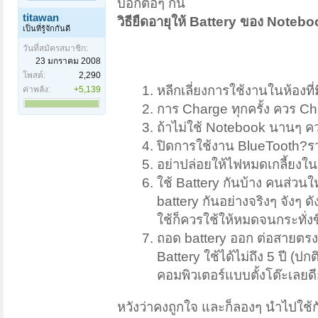
บอกต่อๆ กัน
titawan
วิธียืดอายุให้ Battery ของ Noteb
เป็นที่รู้จักกันดี
วันที่สมัครสมาชิก:
23 มกราคม 2008
โพสต์:
2,290
หลีกเลี่ยงการใช้งานในห้องที่
ค่าพลัง:
+5,139
การ Charge ทุกครั้ง ควร Ch
ถ้าไม่ใช้ Notebook นานๆ คว
ปิดการใช้งาน BlueTooth?รวม
อย่าปล่อยให้ไฟหมดเกลี้ยงใน
ใช้ Battery กันบ้าง คนส่วนให
battery กันอย่างจริงๆ จังๆ ด
ใช้ก็ควรใช้ให้หมดจนกระทั่
ถอด battery ออก ต่อสายตรง ซ
Battery ใช้ได้ไม่ถึง 5 ปี (ปก
คอมพิวเตอร์แบบตั้งโต๊ะเลยดี
หวังว่าคงถูกใจ และก็ลองๆ นำไปใช้กั