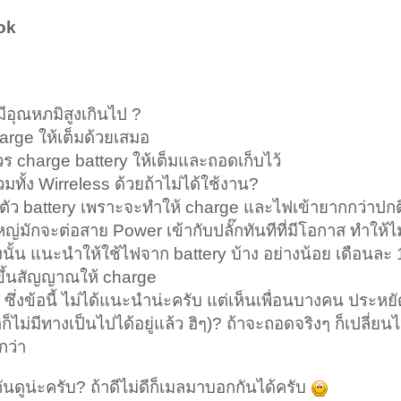
ook
มีอุณหภมิสูงเกินไป ?
arge ให้เต็มด้วยเสมอ
ร charge battery ให้เต็มและถอดเก็บไว้
ทั้ง Wirreless ด้วยถ้าไม่ได้ใช้งาน?
ตัว battery เพราะจะทำให้ charge และไฟเข้ายากกว่าปกต
ญ่มักจะต่อสาย Power เข้ากับปลั๊กทันทีที่มีโอกาส ทำให้ไม
ังนั้น แนะนำให้ใช้ไฟจาก battery บ้าง อย่างน้อย เดือนละ 1
งขึ้นสัญญาณให้ charge
ึ่งข้อนี้ ไม่ได้แนะนำน่ะครับ แต่เห็นเพื่อนบางคน ประหย
ติก็ไม่มีทางเป็นไปได้อยู่แล้ว ฮิๆ)? ถ้าจะถอดจริงๆ ก็เปลี่ยน
กว่า
นดูน่ะครับ? ถ้าดีไม่ดีก็เมลมาบอกกันได้ครับ