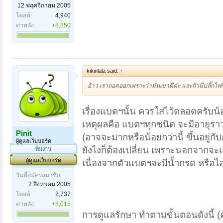
12 พฤศจิกายน 2005
โพสต์:
4,940
ค่าพลัง:
+8,850
kikinlala said:
↑
อ้าว เราถอดออกเพราะว่ามันเบาดีค่ะ และถ้ามีปลั๊กไฟก
เรื่องแบตฯนั้น ควรใส่ไว้ตลอดครับน้
เหตุผลคือ แบตฯทุกชนิด จะมีอายุราว
Pinit
(อาจจะมากหรือน้อยกว่านี้ ขึ้นอยู่ก
ผู้ดูแลเว็บบอร์ด
ยังไงก็ต้องเปลี่ยน เพราะนอกจากจะเ
ทีมงาน
ผู้ดูแลเว็บบอร์ด
เนื่องจากตัวแบตฯจะมีน้ำกรด หรื
วันที่สมัครสมาชิก:
2 สิงหาคม 2005
โพสต์:
2,737
ค่าพลัง:
+8,015
การดูแลรักษา ทำตามขั้นตอนดังนี้ 