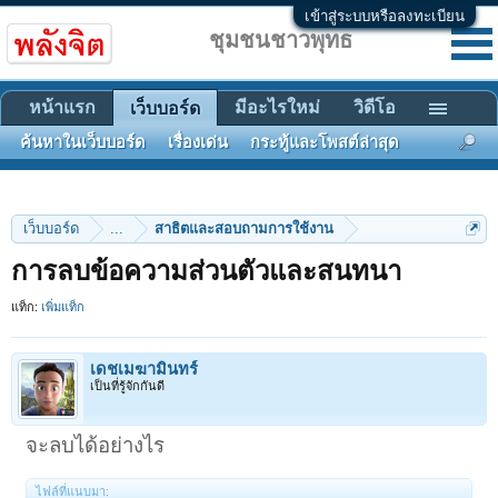
เข้าสู่ระบบหรือลงทะเบียน
ชุมชนชาวพุทธ
หน้าแรก
มีอะไรใหม่
วิดีโอ
เว็บบอร์ด
ค้นหาในเว็บบอร์ด
เรื่องเด่น
กระทู้และโพสต์ล่าสุด
เว็บบอร์ด
...
สาธิตและสอบถามการใช้งาน
การลบข้อความส่วนตัวและสนทนา
แท็ก:
เพิ่มแท็ก
เดชเมฆามินทร์
เป็นที่รู้จักกันดี
จะลบได้อย่างไร
ไฟล์ที่แนบมา: