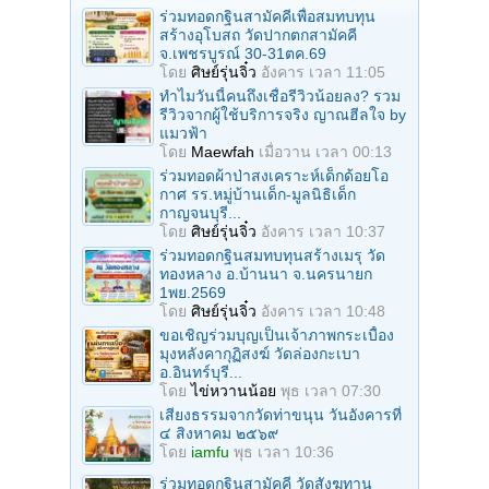
ร่วมทอดกฐินสามัคคีเพื่อสมทบทุน
สร้างอุโบสถ วัดปากตกสามัคคี
จ.เพชรบูรณ์ 30-31ตค.69
โดย
ศิษย์รุ่นจิ๋ว
อังคาร เวลา 11:05
ทำไมวันนี้คนถึงเชื่อรีวิวน้อยลง? รวม
รีวิวจากผู้ใช้บริการจริง ญาณฮีลใจ by
แมวฟ้า
โดย
Maewfah
เมื่อวาน เวลา 00:13
ร่วมทอดผ้าป่าสงเคราะห์เด็กด้อยโอ
กาศ รร.หมู่บ้านเด็ก-มูลนิธิเด็ก
กาญจนบุรี...
โดย
ศิษย์รุ่นจิ๋ว
อังคาร เวลา 10:37
ร่วมทอดกฐินสมทบทุนสร้างเมรุ วัด
ทองหลาง อ.บ้านนา จ.นครนายก
1พย.2569
โดย
ศิษย์รุ่นจิ๋ว
อังคาร เวลา 10:48
ขอเชิญร่วมบุญเป็นเจ้าภาพกระเบื้อง
มุงหลังคากุฏิสงฆ์ วัดล่องกะเบา
อ.อินทร์บุรี...
โดย
ไข่หวานน้อย
พุธ เวลา 07:30
เสียงธรรมจากวัดท่าขนุน วันอังคารที่
๔ สิงหาคม ๒๕๖๙
โดย
iamfu
พุธ เวลา 10:36
ร่วมทอดกฐินสามัคคี วัดสังฆทาน