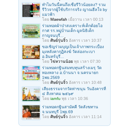
ทำไมวันนี้คนถึงเชื่อรีวิวน้อยลง? รวม
รีวิวจากผู้ใช้บริการจริง ญาณฮีลใจ by
แมวฟ้า
โดย
Maewfah
เมื่อวาน เวลา 00:13
ร่วมทอดผ้าป่าสงเคราะห์เด็กด้อยโอ
กาศ รร.หมู่บ้านเด็ก-มูลนิธิเด็ก
กาญจนบุรี...
โดย
ศิษย์รุ่นจิ๋ว
อังคาร เวลา 10:37
ขอเชิญร่วมบุญเป็นเจ้าภาพกระเบื้อง
มุงหลังคากุฏิสงฆ์ วัดล่องกะเบา
อ.อินทร์บุรี...
โดย
ไข่หวานน้อย
พุธ เวลา 07:30
ร่วมทอดกฐินสมทบทุนสร้างเมรุ วัด
ทองหลาง อ.บ้านนา จ.นครนายก
1พย.2569
โดย
ศิษย์รุ่นจิ๋ว
อังคาร เวลา 10:48
เสียงธรรมจากวัดท่าขนุน วันอังคารที่
๔ สิงหาคม ๒๕๖๙
โดย
iamfu
พุธ เวลา 10:36
ร่วมทอดกฐินสามัคคี วัดสังฆทาน
จ.นนทบุรี 1พย.69
โดย
ศิษย์รุ่นจิ๋ว
อังคาร เวลา 11:14