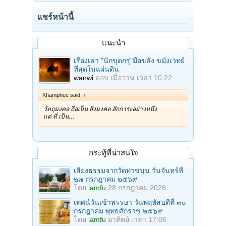
แชร์หน้านี้
แนะนำ
เรื่องเล่า "นักขุดกรุ"มือขลัง ขมังเวทย์
ที่สุดในแผ่นดิน
wanwi
ตอบ
เมื่อวาน เวลา 10:22
Khamphee said:
↑
วัตถุมงคล ถือเป็น สิ่งมงคล สักการะอย่างหนึ่ง
แต่ ที่ เป็น…
กระทู้ที่น่าสนใจ
เสียงธรรมจากวัดท่าขนุน วันจันทร์ที่
๒๗ กรกฎาคม ๒๕๖๙
โดย
iamfu
28 กรกฎาคม 2026
เทศน์วันเข้าพรรษา วันพฤหัสบดีที่ ๓๐
กรกฎาคม พุทธศักราช ๒๕๖๙
โดย
iamfu
อาทิตย์ เวลา 17:06