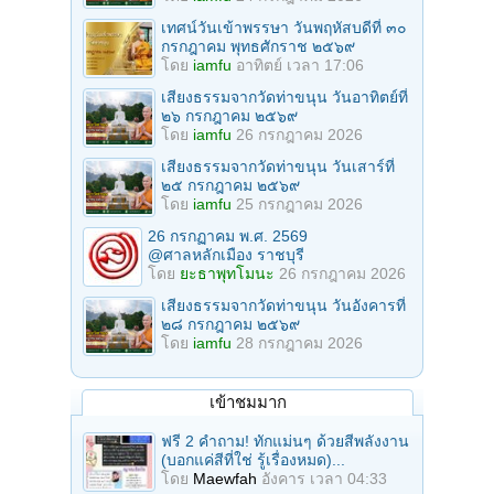
เทศน์วันเข้าพรรษา วันพฤหัสบดีที่ ๓๐
กรกฎาคม พุทธศักราช ๒๕๖๙
โดย
iamfu
อาทิตย์ เวลา 17:06
เสียงธรรมจากวัดท่าขนุน วันอาทิตย์ที่
๒๖ กรกฎาคม ๒๕๖๙
โดย
iamfu
26 กรกฎาคม 2026
เสียงธรรมจากวัดท่าขนุน วันเสาร์ที่
๒๕ กรกฎาคม ๒๕๖๙
โดย
iamfu
25 กรกฎาคม 2026
26 กรกฏาคม พ.ศ. 2569
@ศาลหลักเมือง ราชบุรี
โดย
ยะธาพุทโมนะ
26 กรกฎาคม 2026
เสียงธรรมจากวัดท่าขนุน วันอังคารที่
๒๘ กรกฎาคม ๒๕๖๙
โดย
iamfu
28 กรกฎาคม 2026
เข้าชมมาก
ฟรี 2 คำถาม! ทักแม่นๆ ด้วยสีพลังงาน
(บอกแค่สีที่ใช่ รู้เรื่องหมด)...
โดย
Maewfah
อังคาร เวลา 04:33