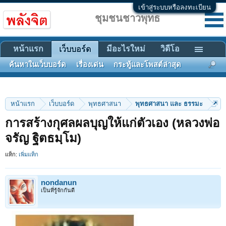
เข้าสู่ระบบหรือลงทะเบียน
ชุมชนชาวพุทธ
หน้าแรก
มีอะไรใหม่
วิดีโอ
เว็บบอร์ด
ค้นหาในเว็บบอร์ด
เรื่องเด่น
กระทู้และโพสต์ล่าสุด
หน้าแรก
เว็บบอร์ด
พุทธศาสนา
พุทธศาสนา และ ธรรมะ
การสร้างกุศลผลบุญให้แก่ตัวเอง (หลวงพ่อ
จรัญ ฐิตธมฺโม)
แท็ก:
เพิ่มแท็ก
nondanun
เป็นที่รู้จักกันดี