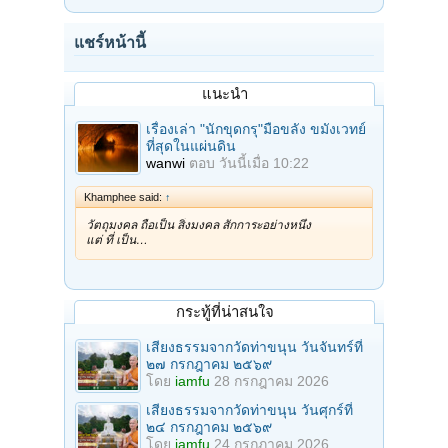
แชร์หน้านี้
แนะนำ
เรื่องเล่า "นักขุดกรุ"มือขลัง ขมังเวทย์
ที่สุดในแผ่นดิน
wanwi
ตอบ
วันนี้เมื่อ 10:22
Khamphee said:
↑
วัตถุมงคล ถือเป็น สิ่งมงคล สักการะอย่างหนึ่ง
แต่ ที่ เป็น…
กระทู้ที่น่าสนใจ
เสียงธรรมจากวัดท่าขนุน วันจันทร์ที่
๒๗ กรกฎาคม ๒๕๖๙
โดย
iamfu
28 กรกฎาคม 2026
เสียงธรรมจากวัดท่าขนุน วันศุกร์ที่
๒๔ กรกฎาคม ๒๕๖๙
โดย
iamfu
24 กรกฎาคม 2026