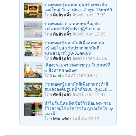
ร่วมทอดกฐินสมทบทุนสร้างพระยืน
องค์ใหญ่ วัดเสาหิน จ.ลําพูน 15พย.69
โดย
ศิษย์รุ่นจิ๋ว
จันทร์ เวลา 17:39
ร่วมทอดผ้าป่าสมทบทุนซื้ออุปก
รณ์เเพทย์&ปรับปรุงกุฏิชีวาบาล...
โดย
ศิษย์รุ่นจิ๋ว
จันทร์ เวลา 13:09
ร่วมทอดกฐินสามัคคีเพื่อสมทบทุน
สร้างอุโบสถ วัดปากตกสามัคคี
จ.เพชรบูรณ์ 30-31ตค.69
โดย
ศิษย์รุ่นจิ๋ว
อังคาร เวลา 11:05
เสียงธรรมจากวัดท่าขนุน วันจันทร์ที่
๓ สิงหาคม ๒๕๖๙
โดย
iamfu
จันทร์ เวลา 19:47
ร่วมทอดกฐินสามัคคีเพื่อตกแต่งทำสี
สมเด็จองค์ปฐมหน้าตัก10ม. สูง15ม....
โดย
ศิษย์รุ่นจิ๋ว
จันทร์ เวลา 14:47
ทำไมวันนี้คนถึงเชื่อรีวิวน้อยลง? รวม
รีวิวจากผู้ใช้บริการจริง ญาณฮีลใจ by
แมวฟ้า
โดย
Maewfah
วันนี้เมื่อ 00:13